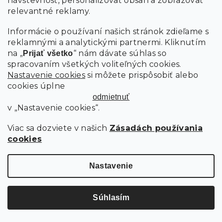
návštevnosť, personalizovať obsah a zobrazovať
relevantné reklamy.
Informácie o používaní našich stránok zdieľame s
reklamnými a analytickými partnermi. Kliknutím
na „
“ nám dávate súhlas so
Prijať všetko
spracovaním všetkých voliteľných cookies.
Nastavenie cookies
si môžete prispôsobiť alebo
cookies úplne
od
odmietnuť
15.70 €
až
v „Nastavenie cookies“.
–3 %
Viac sa dozviete v našich
Zásadách používania
ZÁVESNÝ PORCELÁNOVÝ SVIETNIK DOMČEK HRANATÝ - RÔZNE
VEĽKOSTI
cookies
Skladom
Nastavenie
15.70 €
od
Detail
Súhlasím
položiek celkom
28