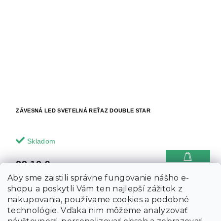
ZÁVESNÁ LED SVETELNÁ REŤAZ DOUBLE STAR
Skladom
29.10 €
Do košíka
Aby sme zaistili správne fungovanie nášho e-
shopu a poskytli Vám ten najlepší zážitok z
Akcia
nakupovania, používame cookies a podobné
technológie. Vďaka nim môžeme analyzovať