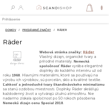
Prejsť
na
NÁKUPN
obsah
KOŠÍK
Prihlásenie
DOMOV
/
PREDÁVANÉ ZNAČKY
/
RÄDER
Räder
Räder
Webová stránka značky:
Vlastný dizajn, organické tvary a
prírodné materiály.
Nemecká
vyrába elegantné
spoločnosť Räder
doplnky do každého interiéru už od
roku
. Hlavnými materiálmi, ktoré sa používajú na
1968
výrobu ich výrobkov, sú porcelán, sklo a kvalitné textílie.
Ľahkosť a jednoduché tvary škandinávskeho minimalizmu
sa stanú ozdobou miestnosti. Doplnky Räder skrášľujú
každodenný život a vytvárajú útulnú atmosféru. Nie
nadarmo získala spoločnosť po 50 rokoch pôsobenia
.
Nemeckú dizajn cenu Special 2018