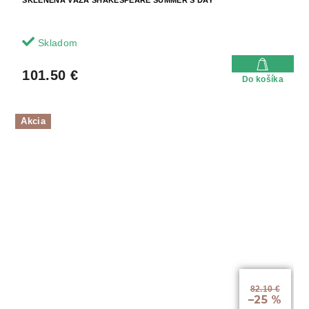
SKLENENÁ VÁZA SHAKESPEARE SUMMER'S DAY
Skladom
101.50 €
Do košíka
Akcia
82.10 €
–25 %