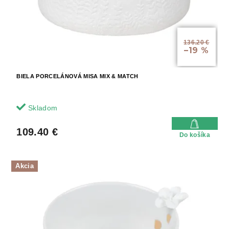
d
o
u
v
k
t
136.20 €
o
–19 %
v
BIELA PORCELÁNOVÁ MISA MIX & MATCH
Skladom
109.40 €
Do košíka
Akcia