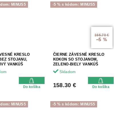
kódom: MINUS5
-5 % s kódom: MINUS5
166.70 €
–5 %
ÁVESNÉ KRESLO
ČIERNE ZÁVESNÉ KRESLO
BEZ STOJANU,
KOKON SO STOJANOM,
SIVÝ VANKÚŠ
ZELENO-BIELY VANKÚŠ
dom
Skladom
158.30 €
Do košíka
Do košíka
kódom: MINUS5
-5 % s kódom: MINUS5