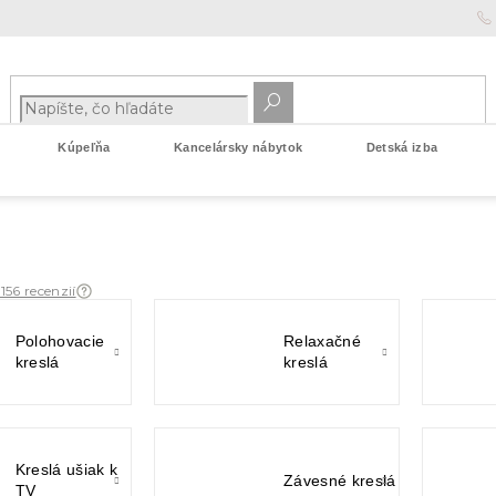
Kúpeľňa
Kancelársky nábytok
Detská izba
 156 recenzií
Polohovacie
Relaxačné
kreslá
kreslá
Kreslá ušiak k
Závesné kreslá
TV