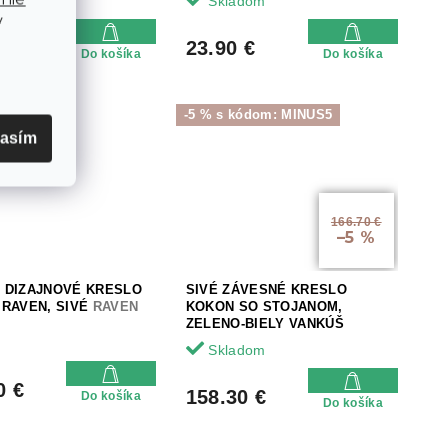
dom
Skladom
v
0 €
23.90 €
Do košíka
Do košíka
-5 % s kódom: MINUS5
lasím
166.70 €
–5 %
 DIZAJNOVÉ KRESLO
SIVÉ ZÁVESNÉ KRESLO
 RAVEN, SIVÉ
RAVEN
KOKON SO STOJANOM,
ZELENO-BIELY VANKÚŠ
Skladom
0 €
158.30 €
Do košíka
Do košíka