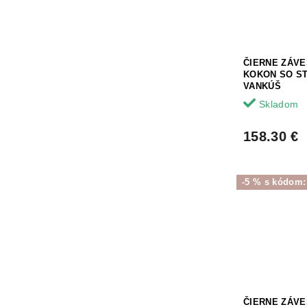
ČIERNE ZÁV
KOKON SO ST
VANKÚŠ
Skladom
158.30 €
-5 % s kódom
ČIERNE ZÁV