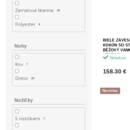
Zamatová tkanina
10
Polyester
4
BIELE ZÁVE
KOKON SO S
Nohy
BÉŽOVÝ VAN
VZOROM
Skladom
Kov
7
158.30 €
Drevo
24
Novinka
Nožičky
S nožičkami
7