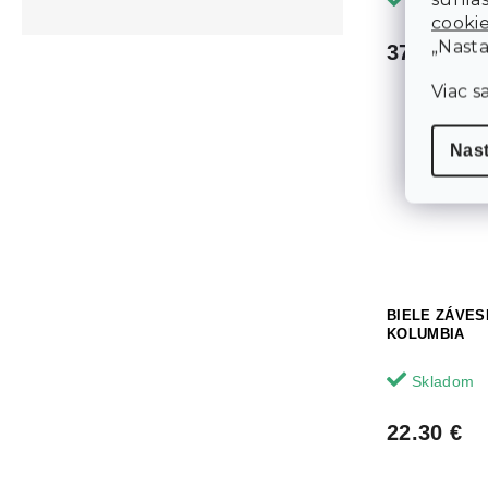
Skladom
Z DUTÉHO VL
cooki
„Nasta
37.80 €
Viac s
Nas
BIELE ZÁVE
KOLUMBIA
Skladom
22.30 €