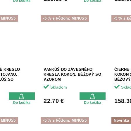
Do košíka
Do košíka
: MINUS5
-5 % s kódom: MINUS5
-5 % s 
NÉ KRESLO
VANKÚŠ DO ZÁVESNÉHO
ČIERNE
STOJANU,
KRESLA KOKON, BÉŽOVÝ SO
KOKON 
KÚŠ SO
VZOROM
BÉŽOVÝ
VZORO
Skladom
Skla
22.70 €
158.3
Do košíka
Do košíka
: MINUS5
-5 % s kódom: MINUS5
Novinka