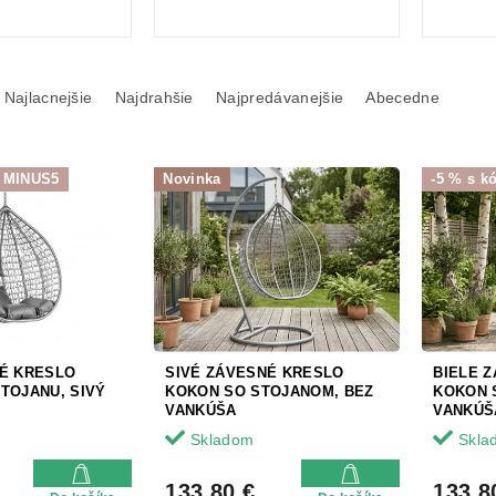
Najlacnejšie
Najdrahšie
Najpredávanejšie
Abecedne
: MINUS5
Novinka
-5 % s 
NÉ KRESLO
SIVÉ ZÁVESNÉ KRESLO
BIELE 
TOJANU, SIVÝ
KOKON SO STOJANOM, BEZ
KOKON 
VANKÚŠA
VANKÚŠ
Skladom
Skla
133.80 €
133.8