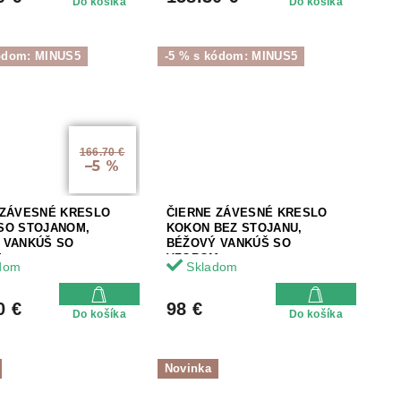
Do košíka
Do košíka
kódom: MINUS5
-5 % s kódom: MINUS5
166.70 €
–5 %
 ZÁVESNÉ KRESLO
ČIERNE ZÁVESNÉ KRESLO
SO STOJANOM,
KOKON BEZ STOJANU,
 VANKÚŠ SO
BÉŽOVÝ VANKÚŠ SO
M
VZOROM
dom
Skladom
0 €
98 €
Do košíka
Do košíka
Novinka