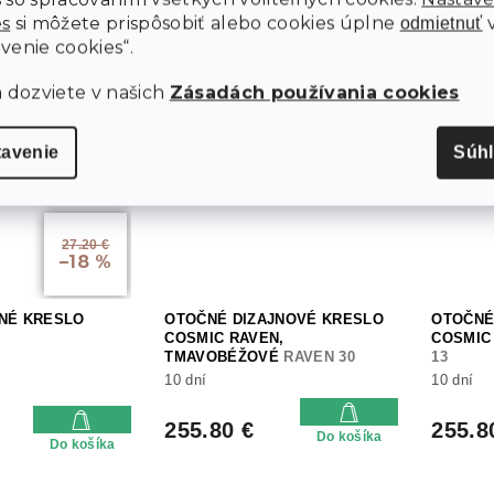
Skladom
Skla
ÁKNA 500 G
es
si môžete prispôsobiť alebo cookies úplne
odmietnuť
venie cookies“.
30.90 €
129.7
Do košíka
Do košíka
a dozviete v našich
Zásadách používania cookies
tavenie
Súh
27.20 €
–18 %
SNÉ KRESLO
OTOČNÉ DIZAJNOVÉ KRESLO
OTOČNÉ
COSMIC RAVEN,
COSMIC
TMAVOBÉŽOVÉ
RAVEN 30
13
10 dní
10 dní
255.80 €
255.8
Do košíka
Do košíka