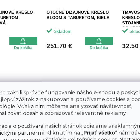
AJNOVÉ KRESLO
OTOČNÉ DIZAJNOVÉ KRESLO
TMAVOS
BURETOM,
BLOOM S TABURETOM, BIELA
KRESLO
VÁ
STOJAN
SO VZO
Skladom
Skla
251.70 €
32.50
Do košíka
Do košíka
e zaistili správne fungovanie nášho e-shopu a poskyt
ajlepší zážitok z nakupovania, používame cookies a p
42.70 €
35.70 €
–11 %
–13 %
ológie. Vďaka nim môžeme analyzovať návštevnosť,
alizovať obsah a zobrazovať relevantné reklamy.
SNÉ KRESLO
BIELE ZÁVESNÉ KRESLO
ŽLTÉ Z
ácie o používaní našich stránok zdieľame s reklamným
Z STOJANU,
KOLUMBIA BEZ STOJANA,
AMAZON
 VANKÚŠ S
BÉŽOVO-BIELY VANKÚŠ
ickými partnermi. Kliknutím na „
“ nám dá
Prijať všetko
 ZDARMA NÁPLŇ
 so spracovaním všetkých voliteľných cookies.
Nastave