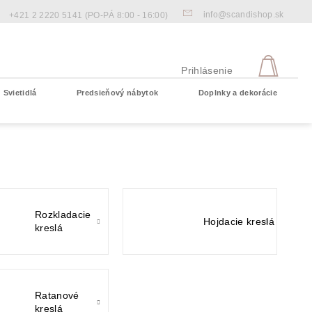
info@scandishop.sk
+421 2 2220 5141
(PO-PÁ 8:00 - 16:00)
NÁKU
KOŠÍ
Prihlásenie
Svietidlá
Predsieňový nábytok
Doplnky a dekorácie
Prázdny košík
Rozkladacie
Hojdacie kreslá
kreslá
Ratanové
kreslá