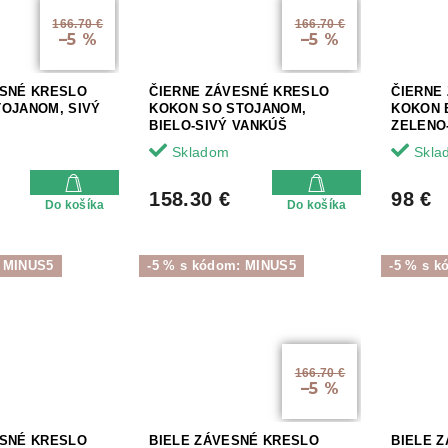
166.70 €
166.70 €
–5 %
–5 %
ESNÉ KRESLO
ČIERNE ZÁVESNÉ KRESLO
ČIERNE
OJANOM, SIVÝ
KOKON SO STOJANOM,
KOKON 
BIELO-SIVÝ VANKÚŠ
ZELENO
Skladom
Skla
158.30 €
98 €
Do košíka
Do košíka
: MINUS5
-5 % s kódom: MINUS5
-5 % s 
166.70 €
–5 %
ESNÉ KRESLO
BIELE ZÁVESNÉ KRESLO
BIELE 