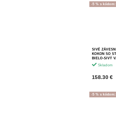
-5 % s kódom
SIVÉ ZÁVES
KOKON SO S
BIELO-SIVÝ 
Skladom
158.30 €
-5 % s kódom