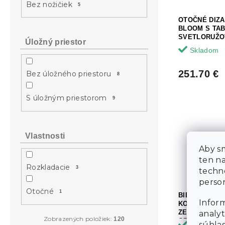
Bez nožičiek
5
OTOČNÉ DIZ
BLOOM S TA
SVETLORUŽO
Úložný priestor
Skladom
251.70 €
Bez úložného priestoru
8
S úložným priestorom
9
Vlastnosti
Aby sm
ten n
Rozkladacie
3
techn
person
Otočné
1
BIELE ZÁVE
Inform
KOLUMBIA BE
ZELENO-ŽLTÝ
analyt
Zobrazených položiek:
120
OPIERKOU +
súhlas