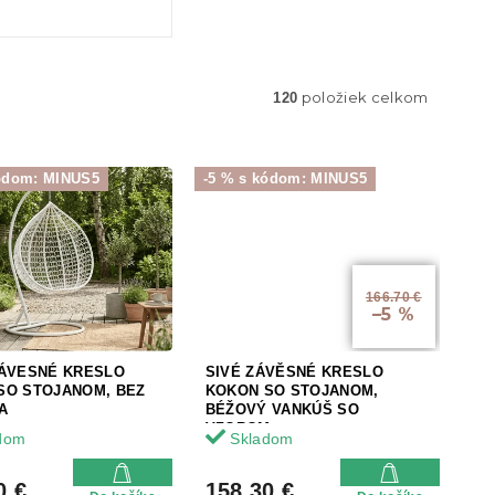
položiek celkom
120
kódom: MINUS5
-5 % s kódom: MINUS5
166.70 €
–5 %
ZÁVESNÉ KRESLO
SIVÉ ZÁVĚSNÉ KRESLO
SO STOJANOM, BEZ
KOKON SO STOJANOM,
A
BÉŽOVÝ VANKÚŠ SO
VZOROM
dom
Skladom
0 €
158.30 €