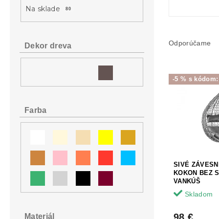
Na sklade
80
R
a
Odporúčame
Dekor dreva
d
e
V
n
-5 % s kódom
ý
i
p
e
i
p
Farba
s
r
p
o
r
d
o
u
d
k
SIVÉ ZÁVES
u
t
KOKON BEZ S
k
o
VANKÚŠ
t
v
Skladom
o
v
98 €
Materiál