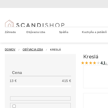
Prejsť
na
obsah
Záhrada
Obývacia izba
Spálňa
Kuchyňa a jedáleň
DOMOV
OBÝVACIA IZBA
KRESLÁ
B
Kreslá
o
★★★★★
★★★★★
4,1
z
č
n
Cena
ý
13
€
415
€
p
a
n
e
l