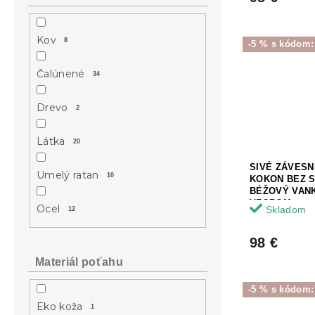
Kov
8
-5 % s kódom
Čalúnené
34
Drevo
2
Látka
20
SIVÉ ZÁVES
Umelý ratan
10
KOKON BEZ 
BÉŽOVÝ VAN
VZOROM
Ocel
Skladom
12
98 €
Materiál poťahu
-5 % s kódom
Eko koža
1