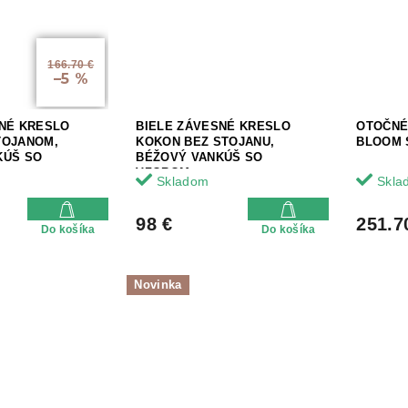
166.70 €
–5 %
SNÉ KRESLO
BIELE ZÁVESNÉ KRESLO
OTOČNÉ
TOJANOM,
KOKON BEZ STOJANU,
BLOOM 
KÚŠ SO
BÉŽOVÝ VANKÚŠ SO
VZOROM
Skladom
Skla
98 €
251.7
Do košíka
Do košíka
Novinka