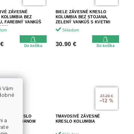
IVÉ ZÁVESNÉ
BIELE ZÁVESNÉ KRESLO
 KOLUMBIA BEZ
KOLUMBIA BEZ STOJANA,
U, FAREBNÝ VANKÚŠ
ZELENÝ VANKÚŠ S KVETMI
ROM
dom
Skladom
 €
30.90 €
Do košíka
Do košíka
li Vám
odobné
27.20 €
–12 %
ÁVESNÉ KRESLO
TMAVOSIVÉ ZÁVESNÉ
i a
IA SO STOJANOM
KRESLO KOLUMBIA
vate
nie