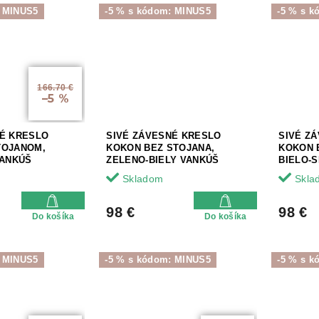
: MINUS5
-5 % s kódom: MINUS5
-5 % s 
166.70 €
–5 %
NÉ KRESLO
SIVÉ ZÁVESNÉ KRESLO
SIVÉ Z
TOJANOM,
KOKON BEZ STOJANA,
KOKON 
VANKÚŠ
ZELENO-BIELY VANKÚŠ
BIELO-
Skladom
Skla
98 €
98 €
Do košíka
Do košíka
: MINUS5
-5 % s kódom: MINUS5
-5 % s 