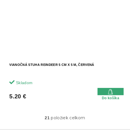
VIANOČNÁ STUHA REINDEER 5 CM X 5 M, ČERVENÁ
Skladom
5.20 €
Do košíka
položiek celkom
21
O
v