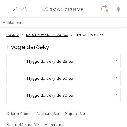
Prejsť
na
NÁKUPN
obsah
KOŠÍK
Prihlásenie
DOMOV
/
DARČEKOVÝ SPRIEVODCA
/
HYGGE DARČEKY
Hygge darčeky
Hygge darčeky do 25 eur
Hygge darčeky do 50 eur
Hygge darčeky do 70 eur
R
a
Odporúčame
Najlacnejšie
Najdrahšie
d
Najpredávanejšie
Abecedne
e