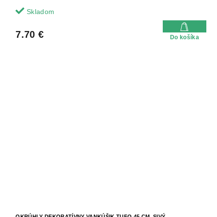
Skladom
7.70 €
Do košíka
OKRÚHLY DEKORATÍVNY VANKÚŠIK TUFO 45 CM, SIVÝ