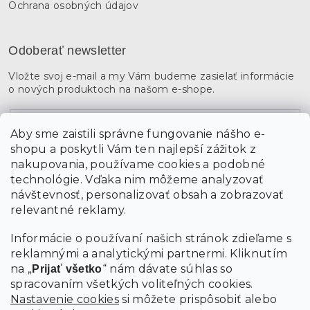
Ochrana osobných údajov
Odoberať newsletter
Vložte svoj e-mail a my Vám budeme zasielať informácie
o nových produktoch na našom e-shope.
Email
Aby sme zaistili správne fungovanie nášho e-
shopu a poskytli Vám ten najlepší zážitok z
Vložením údajov súhlasíte s
podmienkami ochrany
osobných údajov
nakupovania, používame cookies a podobné
technológie. Vďaka nim môžeme analyzovať
návštevnosť, personalizovať obsah a zobrazovať
PRIHLÁSIŤ SA
relevantné reklamy.
Informácie o používaní našich stránok zdieľame s
reklamnými a analytickými partnermi. Kliknutím
na „
“ nám dávate súhlas so
Prijať všetko
spracovaním všetkých voliteľných cookies.
Nastavenie cookies
si môžete prispôsobiť alebo