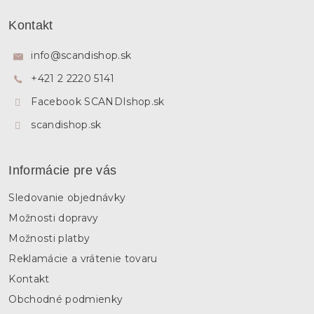
l
Z
á
á
Kontakt
d
p
a
ä
c
info
@
scandishop.sk
i
t
e
+421 2 2220 5141
i
p
e
Facebook SCANDIshop.sk
r
v
scandishop.sk
k
y
v
ý
Informácie pre vás
p
i
Sledovanie objednávky
s
u
Možnosti dopravy
Možnosti platby
Reklamácie a vrátenie tovaru
Kontakt
Obchodné podmienky