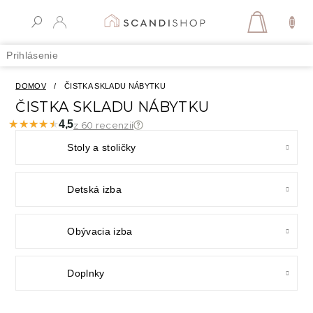
Prejsť
na
NÁKUPN
obsah
KOŠÍK
Prihlásenie
DOMOV
/
ČISTKA SKLADU NÁBYTKU
ČISTKA SKLADU NÁBYTKU
★★★★★
★★★★★
4,5
z 60 recenzií
Stoly a stoličky
Detská izba
Obývacia izba
Doplnky
R