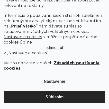
návštevnosť, personalizovať obsah a zobrazovať
relevantné reklamy.
SIVÁ STOLIČKA FRANCO VELVET
Informácie o používaní našich stránok zdieľame s
reklamnými a analytickými partnermi. Kliknutím
na „
“ nám dávate súhlas so
Prijať všetko
Skladom
spracovaním všetkých voliteľných cookies.
Nastavenie cookies
si môžete prispôsobiť alebo
114 €
Do košíka
cookies úplne
odmietnuť
v „Nastavenie cookies“.
Akcia
-10 % s kódom:
Viac sa dozviete v našich
Zásadách používania
MINUS10
cookies
Nastavenie
Súhlasím