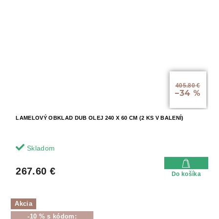
405.80 €
–34 %
LAMELOVÝ OBKLAD DUB OLEJ 240 X 60 CM (2 KS V BALENÍ)
Skladom
267.60 €
Do košíka
Akcia
-10 % s kódom: