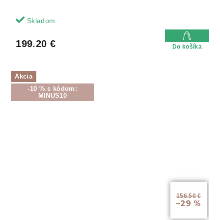
Skladom
199.20 €
Do košíka
Akcia
-10 % s kódom:
MINUS10
156.50 €
–29 %