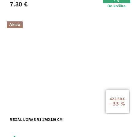
7.30 €
Do košíka
Akcia
422.50 €
–33 %
REGÁL LORAS R1 176X120 CM