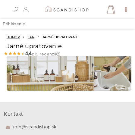
Prejsť
na
NÁKUPN
obsah
KOŠÍK
Prihlásenie
DOMOV
/
JAR
/
JARNÉ UPRATOVANIE
Jarné upratovanie
★★★★★
★★★★★
4,4
z 19 recenzií
Z
á
Kontakt
p
ä
info
@
scandishop.sk
t