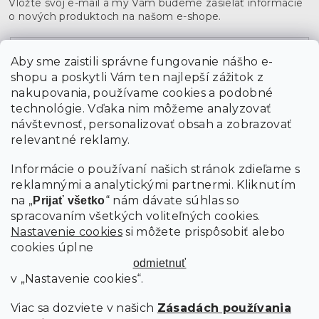
Vložte svoj e-mail a my Vám budeme zasielať informácie
o nových produktoch na našom e-shope.
Email
Aby sme zaistili správne fungovanie nášho e-
shopu a poskytli Vám ten najlepší zážitok z
Vložením údajov súhlasíte s
podmienkami ochrany
osobných údajov
nakupovania, používame cookies a podobné
technológie. Vďaka nim môžeme analyzovať
návštevnosť, personalizovať obsah a zobrazovať
PRIHLÁSIŤ SA
relevantné reklamy.
Informácie o používaní našich stránok zdieľame s
reklamnými a analytickými partnermi. Kliknutím
na „
“ nám dávate súhlas so
Prijať všetko
spracovaním všetkých voliteľných cookies.
Nastavenie cookies
si môžete prispôsobiť alebo
cookies úplne
odmietnuť
v „Nastavenie cookies“.
Viac sa dozviete v našich
Zásadách používania