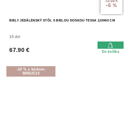
72.10 €
–5 %
BIELY JEDÁLENSKÝ STÔL S BIELOU DOSKOU TESSA 120X60 CM
10 dní
67.90 €
Do košíka
-10 % s kódom:
MINUS10