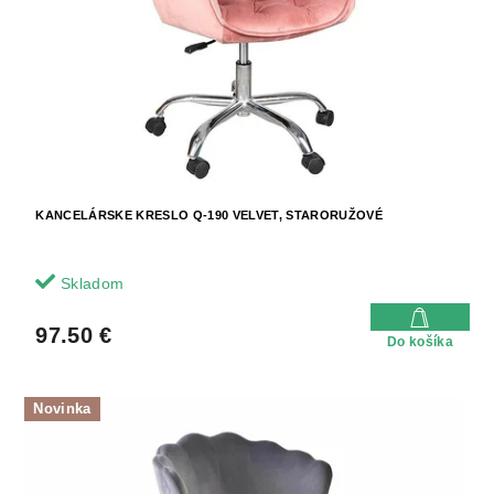
u
r
k
o
t
d
o
u
v
k
t
o
v
KANCELÁRSKE KRESLO Q-190 VELVET, STARORUŽOVÉ
Skladom
97.50 €
Do košíka
Novinka