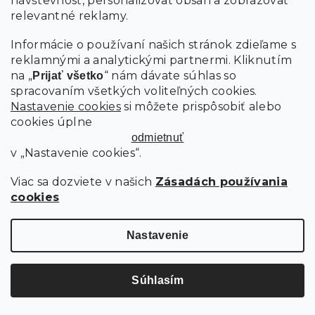
návštevnosť, personalizovať obsah a zobrazovať
relevantné reklamy.
Informácie o používaní našich stránok zdieľame s
reklamnými a analytickými partnermi. Kliknutím
na „
“ nám dávate súhlas so
Prijať všetko
spracovaním všetkých voliteľných cookies.
Nastavenie cookies
si môžete prispôsobiť alebo
cookies úplne
odmietnuť
v „Nastavenie cookies“.
Viac sa dozviete v našich
Zásadách používania
ČIERNE KANCELÁRSKE KRESLO AVOLA Z EKO KOŽE
cookies
Nastavenie
Skladom
40.30 €
Do košíka
Súhlasím