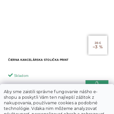
39 €
–3 %
ČIERNA KANCELÁRSKA STOLIČKA PRINT
Skladom
37.70 €
Do košíka
Aby sme zaistili správne fungovanie nášho e-
shopu a poskytli Vám ten najlepší zážitok z
nakupovania, používame cookies a podobné
-10 % s kódom:
technológie. Vďaka nim môžeme analyzovať
MINUS10