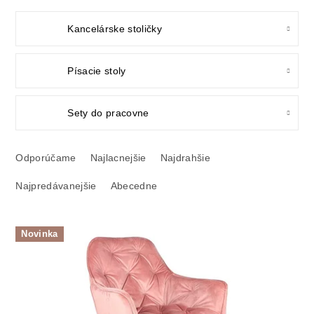
Kancelárske stoličky
Písacie stoly
Sety do pracovne
R
a
Odporúčame
Najlacnejšie
Najdrahšie
d
Najpredávanejšie
Abecedne
e
n
i
V
e
Novinka
ý
p
p
r
i
o
s
d
p