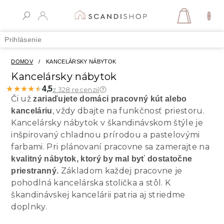
Prejsť
na
NÁKUPN
obsah
KOŠÍK
Prihlásenie
DOMOV
/
KANCELÁRSKY NÁBYTOK
Kancelársky nábytok
★★★★★
★★★★★
4,5
z 328 recenzií
Či už
zariaďujete domáci pracovný kút alebo
, vždy dbajte na funkčnosť priestoru.
kanceláriu
Kancelársky nábytok v škandinávskom štýle je
inšpirovaný chladnou prírodou a pastelovými
farbami. Pri plánovaní pracovne sa zamerajte na
kvalitný nábytok, ktorý by mal byť dostatočne
Základom každej pracovne je
priestranný.
pohodlná kancelárska stolička a stôl. K
škandinávskej kancelárii patria aj striedme
doplnky.