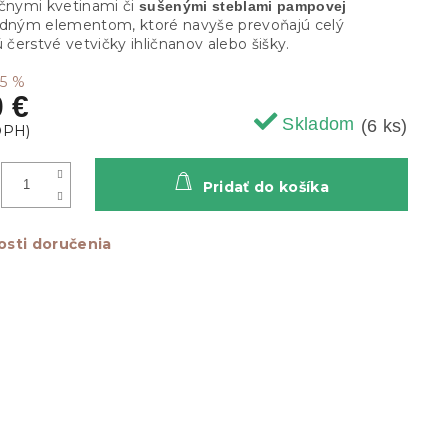
účnymi kvetinami či
sušenými steblami pampovej
ným elementom, ktoré navyše prevoňajú celý
ú čerstvé vetvičky ihličnanov alebo šišky.
25 %
0 €
Skladom
(6 ks)
Pridať do košíka
sti doručenia