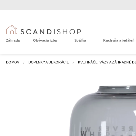
Prejsť
na
obsah
Záhrada
Obývacia izba
Spálňa
Kuchyňa a jedáleň
DOMOV
DOPLNKY A DEKORÁCIE
KVETINÁČE, VÁZY A ZÁHRADNÉ D