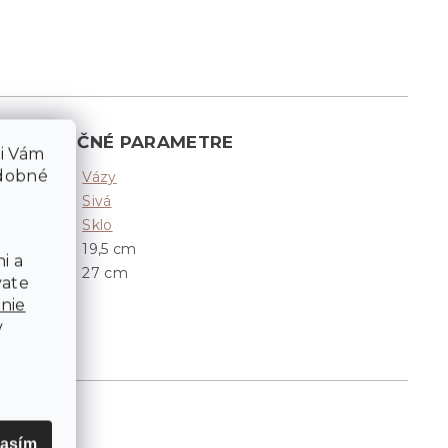
DODATOČNÉ PARAMETRE
li Vám
odobné
Vázy
Kategória
:
Sivá
Farba
:
Sklo
ateriál
:
19,5 cm
Priemer
:
i a
27 cm
Výška
:
vate
nie
v
lasím