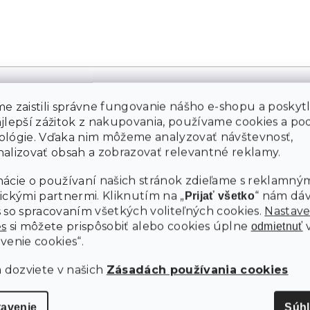
e zaistili správne fungovanie nášho e-shopu a poskyt
ajlepší zážitok z nakupovania, používame cookies a p
ológie. Vďaka nim môžeme analyzovať návštevnosť,
alizovať obsah a zobrazovať relevantné reklamy.
M
ácie o používaní našich stránok zdieľame s reklamným
ickými partnermi. Kliknutím na „
“ nám dá
Prijať všetko
 so spracovaním všetkých voliteľných cookies.
Nastave
es
si môžete prispôsobiť alebo cookies úplne
odmietnuť
venie cookies“.
a dozviete v našich
Zásadách používania cookies
tavenie
Súh