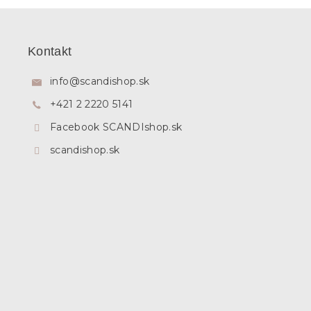
Z
á
p
Kontakt
ä
t
info
@
scandishop.sk
i
+421 2 2220 5141
e
Facebook SCANDIshop.sk
scandishop.sk