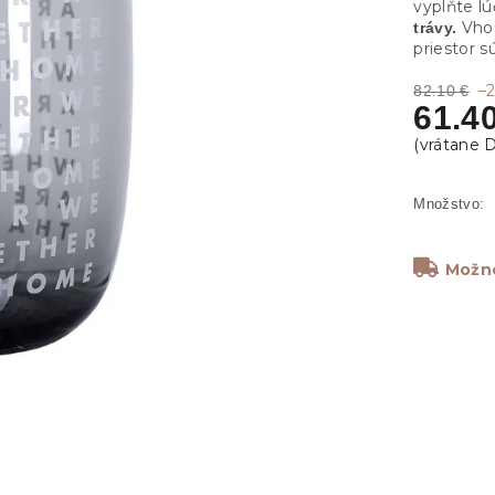
vyplňte l
Vhod
trávy.
priestor s
–
82.10 €
61.4
Možno