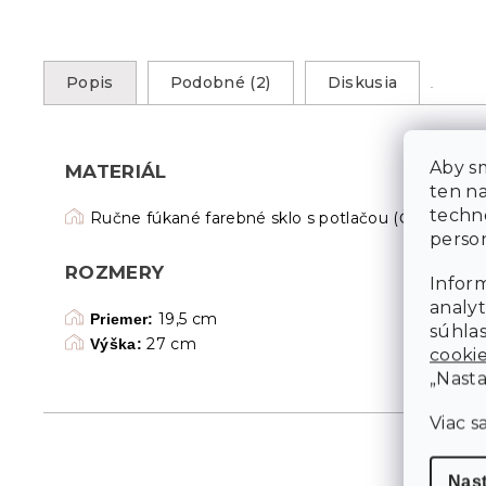
Popis
Podobné (2)
Diskusia
Aby sm
MATERIÁL
ten n
techn
Ručne fúkané farebné sklo s potlačou (Čirá)
person
ROZMERY
Inform
analyt
19,5 cm
Priemer:
súhlas
27 cm
Výška:
cooki
„Nasta
Viac s
Nas