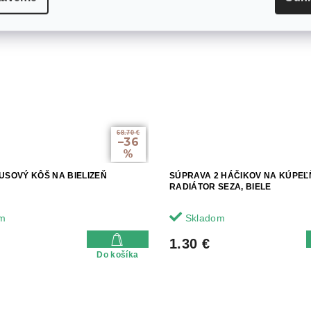
68.70 €
–36
%
USOVÝ KÔŠ NA BIELIZEŇ
SÚPRAVA 2 HÁČIKOV NA KÚPE
RADIÁTOR SEZA, BIELE
m
Skladom
1.30 €
Do košíka