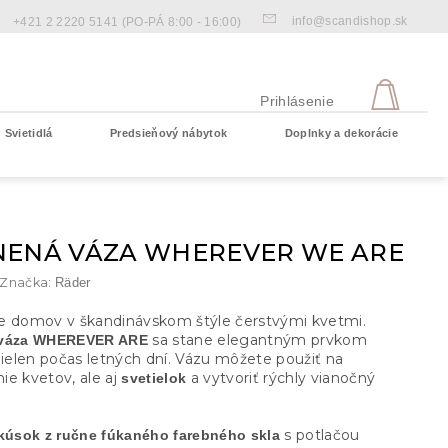
info@scandishop.sk
+421 2 2220 5141
(PO-PÁ 8:00 - 16:00)
NÁKU
KOŠÍ
Prihlásenie
Svietidlá
Predsieňový nábytok
Doplnky a dekorácie
Prázdny košík
NENÁ VÁZA WHEREVER WE ARE
Značka:
Räder
e domov v škandinávskom štýle čerstvými kvetmi.
sa stane elegantným prvkom
 váza WHEREVER ARE
nielen počas letných dní. Vázu môžete použiť na
ie kvetov, ale aj
a vytvoriť rýchly vianočný
svetielok
s potlačou
 kúsok z ručne fúkaného farebného skla