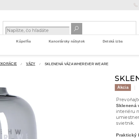
Kúpeľňa
Kancelársky nábytok
Detská izba
EKORÁCIE
VÁZY
SKLENENÁ VÁZA WHEREVER WE ARE
SKLE
Akcia
Prevoňajt
Sklenená
interiéru 
umiestnen
svietnik.
Praktický