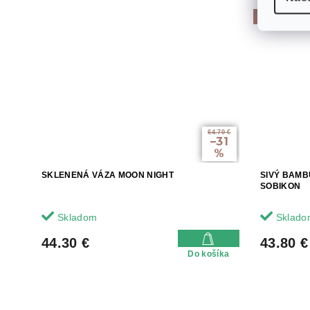
Akcia
64.70 €
–31
%
SKLENENÁ VÁZA MOON NIGHT
SIVÝ BAMB
SOBIKON
Skladom
Sklado
44.30 €
43.80 €
Do košíka