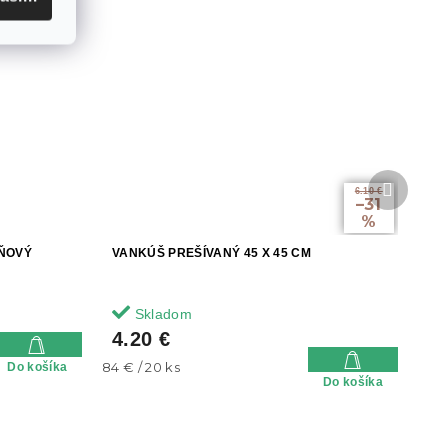
Ďalší
6.10 €
produkt
–31
%
ĽŇOVÝ
VANKÚŠ PREŠÍVANÝ 45 X 45 CM
Skladom
4.20 €
Jednotková
84 € / 20 ks
Do košíka
Do košíka
cena: