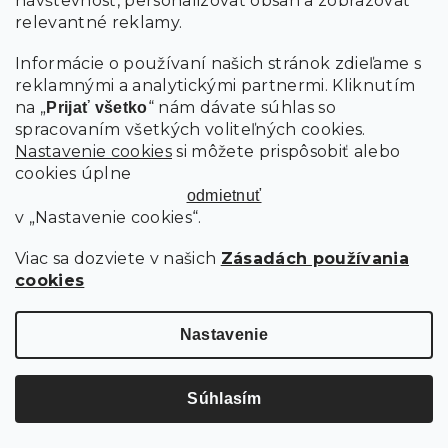
návštevnosť, personalizovať obsah a zobrazovať
relevantné reklamy.
MIKROPLYŠOVÉ OBLIEČKY THE FOX AND THE HARE
TMAVOZELENÉ
Informácie o používaní našich stránok zdieľame s
Skladom
reklamnými a analytickými partnermi. Kliknutím
na „
“ nám dávate súhlas so
Prijať všetko
spracovaním všetkých voliteľných cookies.
25.20 €
od
Detail
Nastavenie cookies
si môžete prispôsobiť alebo
cookies úplne
odmietnuť
Hrejivé
v „Nastavenie cookies“.
Viac sa dozviete v našich
Zásadách používania
cookies
Nastavenie
Súhlasím