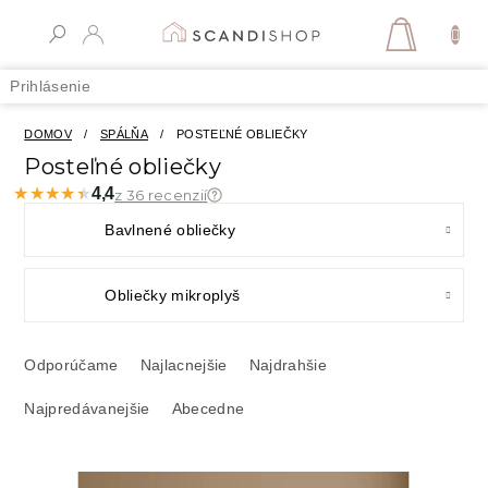
Prejsť
na
NÁKUPN
obsah
KOŠÍK
Prihlásenie
DOMOV
/
SPÁLŇA
/
POSTEĽNÉ OBLIEČKY
Posteľné obliečky
★★★★★
★★★★★
4,4
z 36 recenzií
Bavlnené obliečky
Obliečky mikroplyš
R
a
Odporúčame
Najlacnejšie
Najdrahšie
d
Najpredávanejšie
Abecedne
e
n
i
V