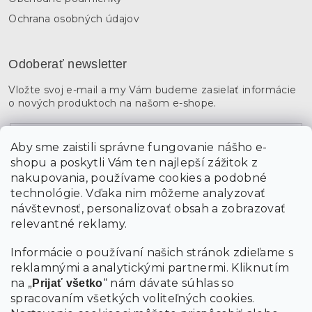
Ochrana osobných údajov
Odoberať newsletter
Vložte svoj e-mail a my Vám budeme zasielať informácie
o nových produktoch na našom e-shope.
Email
Aby sme zaistili správne fungovanie nášho e-
shopu a poskytli Vám ten najlepší zážitok z
Vložením údajov súhlasíte s
podmienkami ochrany
osobných údajov
nakupovania, používame cookies a podobné
technológie. Vďaka nim môžeme analyzovať
návštevnosť, personalizovať obsah a zobrazovať
PRIHLÁSIŤ SA
relevantné reklamy.
Informácie o používaní našich stránok zdieľame s
reklamnými a analytickými partnermi. Kliknutím
na „
“ nám dávate súhlas so
Prijať všetko
spracovaním všetkých voliteľných cookies.