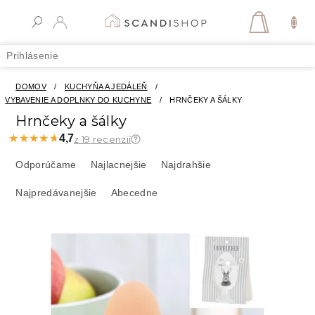
Prejsť
na
NÁKUPN
obsah
KOŠÍK
Prihlásenie
DOMOV
/
KUCHYŇA A JEDÁLEŇ
/
VYBAVENIE A DOPLNKY DO KUCHYNE
/
HRNČEKY A ŠÁLKY
Hrnčeky a šálky
★★★★★
★★★★★
4,7
z 19 recenzií
R
a
Odporúčame
Najlacnejšie
Najdrahšie
d
Najpredávanejšie
Abecedne
e
n
i
V
e
ý
p
p
r
i
o
s
d
p