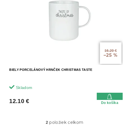
16.20 €
–25 %
BIELY PORCELÁNOVÝ HRNČEK CHRISTMAS TASTE
Skladom
12.10 €
Do košíka
položiek celkom
2
O