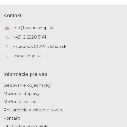
v
l
Z
á
á
Kontakt
d
p
a
ä
c
info
@
scandishop.sk
i
t
e
+421 2 2220 5141
i
p
e
Facebook SCANDIshop.sk
r
v
scandishop.sk
k
y
v
ý
Informácie pre vás
p
i
Sledovanie objednávky
s
u
Možnosti dopravy
Možnosti platby
Reklamácie a vrátenie tovaru
Kontakt
Obchodné podmienky