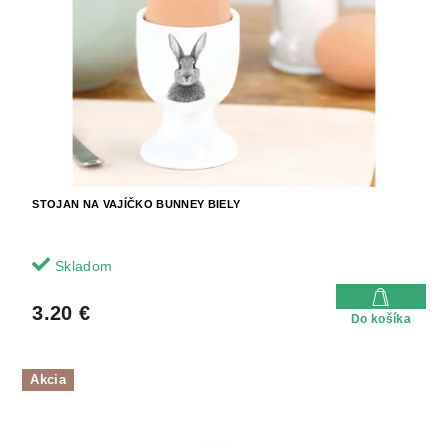
u
r
k
o
t
d
o
u
v
k
t
o
v
STOJAN NA VAJÍČKO BUNNEY BIELY
Skladom
3.20 €
Do košíka
Akcia