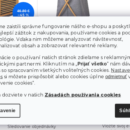
46.80 €
–45 %
e zaistili správne fungovanie nášho e-shopu a poskyt
vý kôš na
Sivý látkový kôš na bielizeň
ajlepší zážitok z nakupovania, používame cookies a p
LDE
WEDDLE
ológie. Vďaka nim môžeme analyzovať návštevnosť,
alizovať obsah a zobrazovať relevantné reklamy.
Skladom
(>10 ks)
Skladom
(>10 ks)
ácie o používaní našich stránok zdieľame s reklamným
Do košíka
ickými partnermi. Kliknutím na „
“ nám dá
Do košíka
Prijať všetko
20.30 €
 so spracovaním všetkých voliteľných cookies.
Nastave
es
si môžete prispôsobiť alebo cookies úplne
odmietnuť
O
venie cookies“.
v
l
a dozviete v našich
Zásadách používania cookies
á
d
a
c
tavenie
Súh
Informácie pre vás
Odoberať n
i
e
Vložte svoj 
p
Sledovanie objednávky