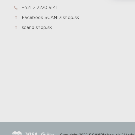
i
+421 2 2220 5141
e
Facebook SCANDIshop.sk
scandishop.sk