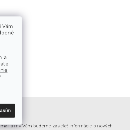
li Vám
odobné
i a
vate
nie
v
lasím
ewsletter
e-mail a my Vám budeme zasielať informácie o nových