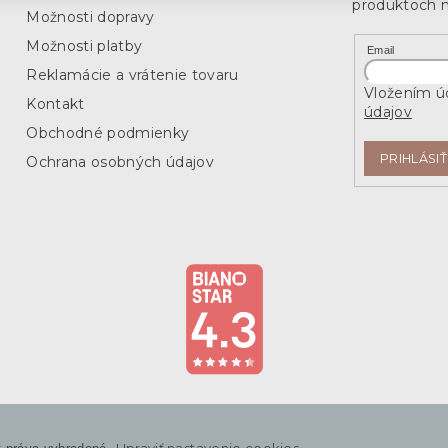
r
produktoch 
Možnosti dopravy
v
k
Možnosti platby
Email
y
Reklamácie a vrátenie tovaru
v
Vložením úd
ý
Kontakt
údajov
p
i
Obchodné podmienky
s
PRIHLÁSIŤ
Ochrana osobných údajov
u
Upraviť nastavenie cookies