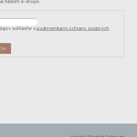
na našom e-shope.
ajov súhlasíte s
podmienkami ochrany osobných
 SA
Vytvoril Shoptet Premium