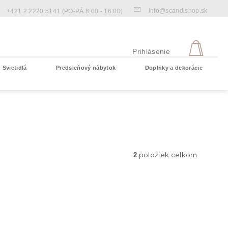
info@scandishop.sk
+421 2 2220 5141
(PO-PÁ 8:00 - 16:00)
NÁKU
KOŠÍ
Prihlásenie
Svietidlá
Predsieňový nábytok
Doplnky a dekorácie
Prázdny košík
položiek celkom
2