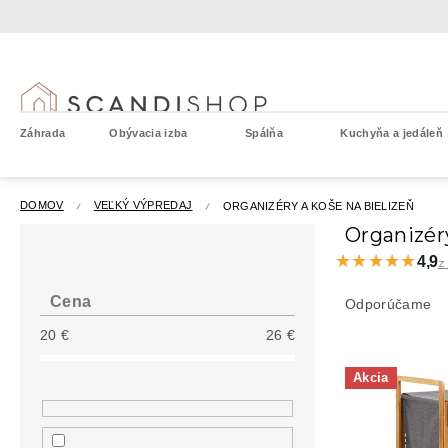
Prejsť
na
obsah
Záhrada
Obývacia izba
Spálňa
Kuchyňa a jedáleň
DOMOV
VEĽKÝ VÝPREDAJ
ORGANIZÉRY A KOŠE NA BIELIZEŇ
B
Organizéry
o
★★★★★
★★★★★
4,9
z
č
R
n
a
Cena
Odporúčame
ý
d
20
€
26
€
p
e
a
V
n
Akcia
n
ý
i
e
p
e
l
i
p