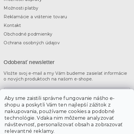
Možnosti platby
Reklamácie a vrátenie tovaru
Kontakt
Obchodné podmienky
Ochrana osobných údajov
Odoberať newsletter
Vložte svoj e-mail a my Vám budeme zasielať informácie
o nových produktoch na našom e-shope.
Email
Aby sme zaistili správne fungovanie nášho e-
shopu a poskytli Vám ten najlepší zážitok z
Vložením údajov súhlasíte s
podmienkami ochrany
osobných údajov
nakupovania, používame cookies a podobné
technológie. Vďaka nim môžeme analyzovať
návštevnosť, personalizovať obsah a zobrazovať
PRIHLÁSIŤ SA
relevantné reklamy.