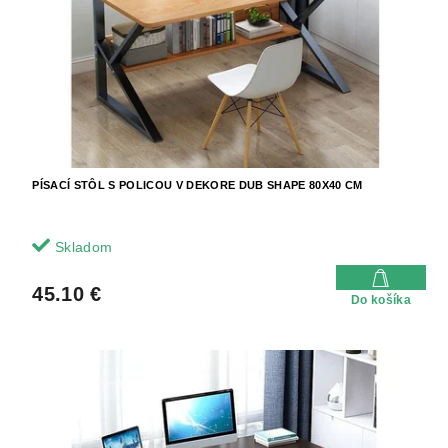
k
o
t
d
o
u
v
k
t
o
v
PÍSACÍ STÔL S POLICOU V DEKORE DUB SHAPE 80X40 CM
Skladom
45.10 €
Do košíka