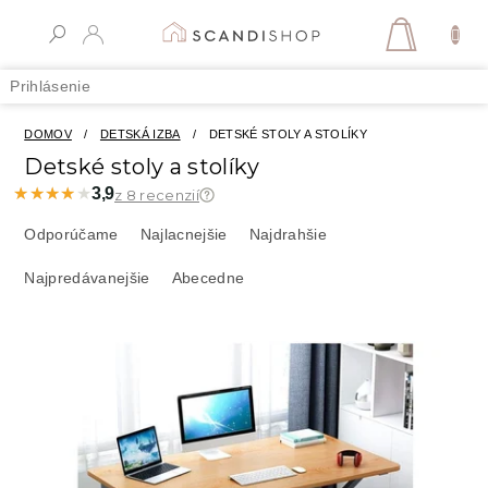
Prejsť
na
NÁKUPN
obsah
KOŠÍK
Prihlásenie
DOMOV
/
DETSKÁ IZBA
/
DETSKÉ STOLY A STOLÍKY
Detské stoly a stolíky
★★★★★
★★★★★
3,9
z 8 recenzií
R
a
Odporúčame
Najlacnejšie
Najdrahšie
d
Najpredávanejšie
Abecedne
e
n
i
V
e
ý
p
p
r
i
o
s
d
p
u
r