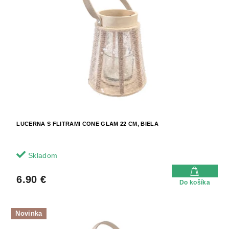
o
s
d
p
u
r
k
o
t
d
o
u
v
k
t
o
v
LUCERNA S FLITRAMI CONE GLAM 22 CM, BIELA
Skladom
6.90 €
Do košíka
Novinka