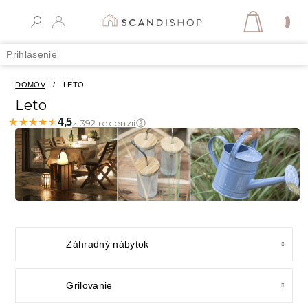
Prejsť
na
NÁKUPN
obsah
KOŠÍK
Prihlásenie
DOMOV
/
LETO
Leto
★★★★★
★★★★★
4,5
z 392 recenzií
Záhradný nábytok
Grilovanie