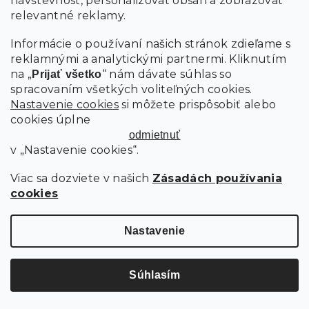
návštevnosť, personalizovať obsah a zobrazovať
relevantné reklamy.
-5 % s kódom: MINUS5
Informácie o používaní našich stránok zdieľame s
reklamnými a analytickými partnermi. Kliknutím
na „
“ nám dávate súhlas so
Prijať všetko
spracovaním všetkých voliteľných cookies.
Nastavenie cookies
si môžete prispôsobiť alebo
cookies úplne
odmietnuť
v „Nastavenie cookies“.
Viac sa dozviete v našich
Zásadách používania
cookies
Nastavenie
BIELE ZÁVESNÉ KRESLO KOKON BEZ STOJANU, ZELENO-BIELY
VANKÚŠ
Súhlasím
Skladom