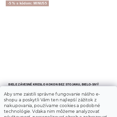
-5 % s kódom: MINUS5
BIELE ZÁVESNÉ KRESLO KOKON BEZ STOJANU, BIELO-SIVÝ
VANKÚŠ
Aby sme zaistili správne fungovanie nášho e-
shopu a poskytli Vám ten najlepší zážitok z
Skladom
nakupovania, používame cookies a podobné
technológie. Vďaka nim môžeme analyzovať
98 €
Do košíka