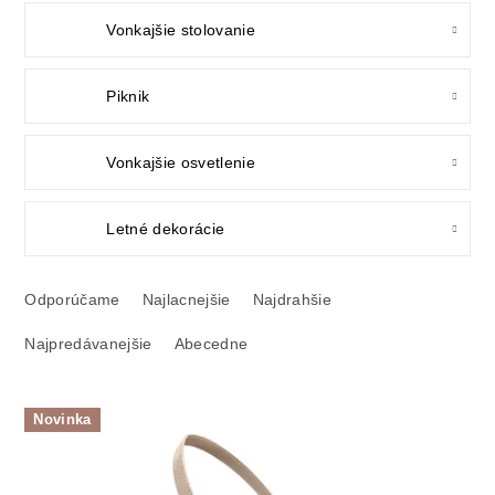
Vonkajšie stolovanie
Piknik
Vonkajšie osvetlenie
Letné dekorácie
R
a
Odporúčame
Najlacnejšie
Najdrahšie
d
Najpredávanejšie
Abecedne
e
n
i
V
e
Novinka
ý
p
p
r
i