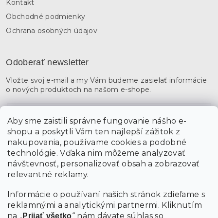
Kontakt
Obchodné podmienky
Ochrana osobných údajov
Odoberať newsletter
Vložte svoj e-mail a my Vám budeme zasielať informácie
o nových produktoch na našom e-shope.
Email
Aby sme zaistili správne fungovanie nášho e-
shopu a poskytli Vám ten najlepší zážitok z
Vložením údajov súhlasíte s
podmienkami ochrany
osobných údajov
nakupovania, používame cookies a podobné
technológie. Vďaka nim môžeme analyzovať
návštevnosť, personalizovať obsah a zobrazovať
PRIHLÁSIŤ SA
relevantné reklamy.
Informácie o používaní našich stránok zdieľame s
reklamnými a analytickými partnermi. Kliknutím
na „
“ nám dávate súhlas so
Prijať všetko