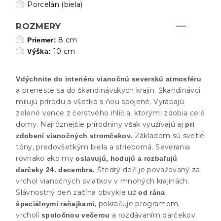
Porcelán (biela)
ROZMERY
8 cm
Priemer:
10 cm
Výška:
V
dýchnite do interiéru vianočnú severskú atmosféru
a preneste sa do škandinávskych krajín. Škandinávci
milujú prírodu a všetko s ňou spojené. Vyrábajú
zelené vence z čerstvého ihličia, ktorými zdobia celé
domy. Najrôznejšie prírodniny však využívajú aj
pri
Základom sú svetlé
zdobení vianočných stromčekov.
tóny, predovšetkým biela a strieborná. Severania
rovnako ako my
oslavujú, hodujú a rozbaľujú
Štedrý deň je považovaný za
darčeky 24. decembra.
vrchol vianočných sviatkov v mnohých krajinách.
Slávnostný deň začína obvykle už
od rána
pokračuje programom,
špeciálnymi raňajkami,
vrcholí
a rozdávaním darčekov.
spoločnou večerou