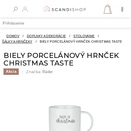
Prejsť
na
NÁKUPN
obsah
KOŠÍK
Prihlásenie
DOMOV
/
DOPLNKY A DEKORÁCIE
/
STOLOVANIE
/
ŠÁLKY A HRNČEKY
/
BIELY PORCELÁNOVÝ HRNČEK CHRISTMAS TASTE
BIELY PORCELÁNOVÝ HRNČEK
CHRISTMAS TASTE
Akcia
Značka:
Räder