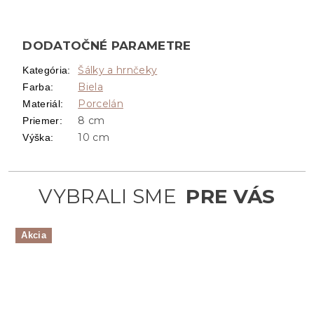
DODATOČNÉ PARAMETRE
Šálky a hrnčeky
Kategória
:
Biela
Farba
:
Porcelán
Materiál
:
8 cm
Priemer
:
10 cm
Výška
:
Akcia