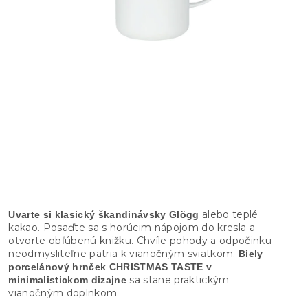
alebo teplé
Uvarte si klasický škandinávsky Glögg
kakao. Posaďte sa s horúcim nápojom do kresla a
otvorte obľúbenú knižku. Chvíle pohody a odpočinku
neodmysliteľne patria k vianočným sviatkom.
Biely
porcelánový hrnček CHRISTMAS TASTE v
sa stane praktickým
minimalistickom dizajne
vianočným doplnkom.