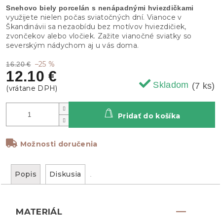
Snehovo biely porcelán s nenápadnými hviezdičkami
využijete nielen počas sviatočných dní. Vianoce v
Škandinávii sa nezaobídu bez motívov hviezdičiek,
zvončekov alebo vločiek. Zažite vianočné sviatky so
severským nádychom aj u vás doma.
–25 %
16.20 €
12.10 €
Skladom
(7 ks)
Pridať do košíka
Možnosti doručenia
Popis
Diskusia
MATERIÁL