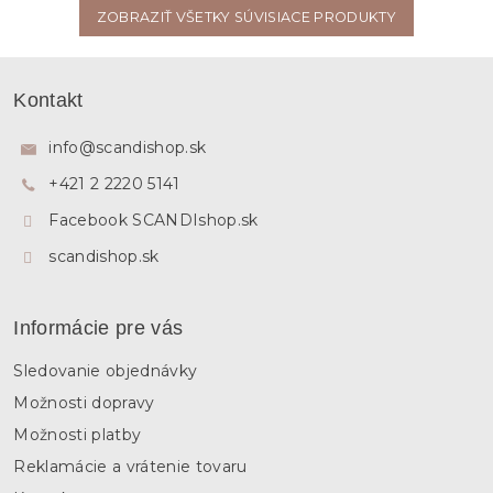
ZOBRAZIŤ VŠETKY SÚVISIACE PRODUKTY
Z
á
Kontakt
p
ä
info
@
scandishop.sk
t
+421 2 2220 5141
i
e
Facebook SCANDIshop.sk
scandishop.sk
Informácie pre vás
Sledovanie objednávky
Možnosti dopravy
Možnosti platby
Reklamácie a vrátenie tovaru