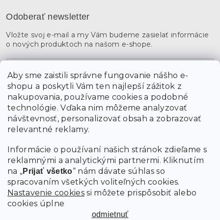
Odoberať newsletter
Vložte svoj e-mail a my Vám budeme zasielať informácie
o nových produktoch na našom e-shope.
Email
Aby sme zaistili správne fungovanie nášho e-
shopu a poskytli Vám ten najlepší zážitok z
Vložením údajov súhlasíte s
podmienkami ochrany
osobných údajov
nakupovania, používame cookies a podobné
technológie. Vďaka nim môžeme analyzovať
návštevnosť, personalizovať obsah a zobrazovať
PRIHLÁSIŤ SA
relevantné reklamy.
Informácie o používaní našich stránok zdieľame s
reklamnými a analytickými partnermi. Kliknutím
na „
“ nám dávate súhlas so
Prijať všetko
spracovaním všetkých voliteľných cookies.
Nastavenie cookies
si môžete prispôsobiť alebo
cookies úplne
odmietnuť