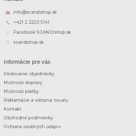
p
ä
info
@
scandishop.sk
t
+421 2 2220 5141
i
e
Facebook SCANDIshop.sk
scandishop.sk
Informácie pre vás
Sledovanie objednávky
Možnosti dopravy
Možnosti platby
Reklamácie a vrátenie tovaru
Kontakt
Obchodné podmienky
Ochrana osobných údajov