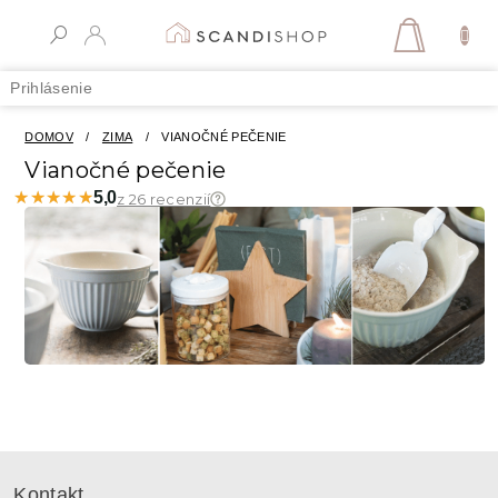
Prejsť
na
NÁKUPN
obsah
KOŠÍK
Prihlásenie
DOMOV
/
ZIMA
/
VIANOČNÉ PEČENIE
Vianočné pečenie
★★★★★
★★★★★
5,0
z 26 recenzií
Z
á
Kontakt