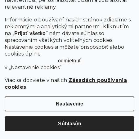
návštevnosť, personalizovať obsah a zobrazovať
relevantné reklamy.
Informácie o používaní našich stránok zdieľame s
reklamnými a analytickými partnermi. Kliknutím
na „
“ nám dávate súhlas so
Prijať všetko
spracovaním všetkých voliteľných cookies.
Nastavenie cookies
si môžete prispôsobiť alebo
cookies úplne
odmietnuť
v „Nastavenie cookies“.
Viac sa dozviete v našich
Zásadách používania
cookies
SVETLOSIVÝ TABURET SMART COSARO S ÚLOŽNÝM PRIESTOROM
65X65 CM
Nastavenie
Skladom
94.70 €
Súhlasím
Do košíka