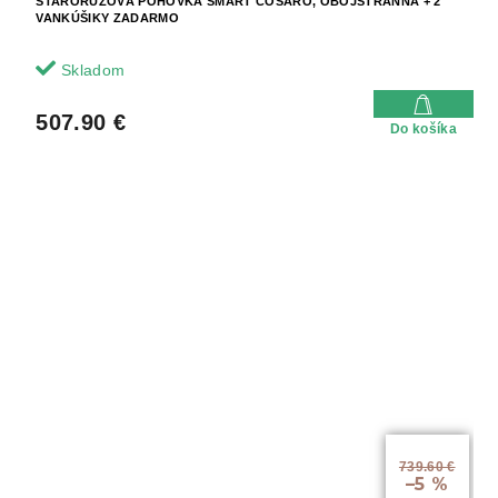
STARORUŽOVÁ POHOVKA SMART COSARO, OBOJSTRANNÁ + 2
VANKÚŠIKY ZADARMO
Skladom
507.90 €
Do košíka
739.60 €
–5 %