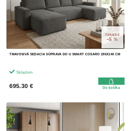
k
o
t
d
o
u
v
k
t
739.60 €
o
–5 %
v
TMAVOSIVÁ SEDACIA SÚPRAVA DO U SMART COSARO 295X140 CM
Skladom
695.30 €
Do košíka