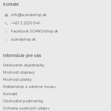
á
á
Kontakt
d
p
a
ä
c
info
@
scandishop.sk
i
t
e
+421 2 2220 5141
i
p
e
Facebook SCANDIshop.sk
r
v
scandishop.sk
k
y
v
ý
Informácie pre vás
p
i
Sledovanie objednávky
s
u
Možnosti dopravy
Možnosti platby
Reklamácie a vrátenie tovaru
Kontakt
Obchodné podmienky
Ochrana osobných údajov