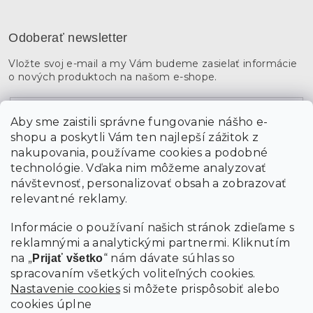
Odoberať newsletter
Vložte svoj e-mail a my Vám budeme zasielať informácie
o nových produktoch na našom e-shope.
Email
Aby sme zaistili správne fungovanie nášho e-
shopu a poskytli Vám ten najlepší zážitok z
Vložením údajov súhlasíte s
podmienkami ochrany
osobných údajov
nakupovania, používame cookies a podobné
technológie. Vďaka nim môžeme analyzovať
návštevnosť, personalizovať obsah a zobrazovať
PRIHLÁSIŤ SA
relevantné reklamy.
Informácie o používaní našich stránok zdieľame s
reklamnými a analytickými partnermi. Kliknutím
na „
“ nám dávate súhlas so
Prijať všetko
spracovaním všetkých voliteľných cookies.
Nastavenie cookies
si môžete prispôsobiť alebo
cookies úplne