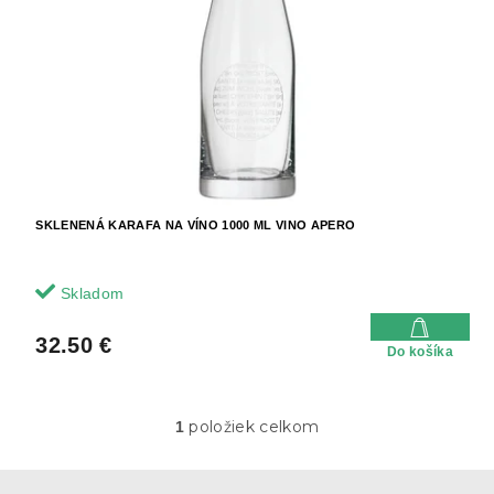
u
r
k
o
t
d
o
u
v
k
t
o
v
SKLENENÁ KARAFA NA VÍNO 1000 ML VINO APERO
Skladom
32.50 €
Do košíka
položiek celkom
1
O
v
l
Z