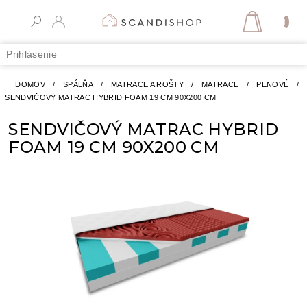
Prejsť
na
NÁKUPN
obsah
KOŠÍK
Prihlásenie
DOMOV
/
SPÁLŇA
/
MATRACE A ROŠTY
/
MATRACE
/
PENOVÉ
/
SENDVIČOVÝ MATRAC HYBRID FOAM 19 CM 90X200 CM
SENDVIČOVÝ MATRAC HYBRID
FOAM 19 CM 90X200 CM