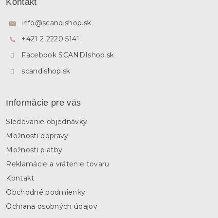
Kontakt
p
ä
info
@
scandishop.sk
t
+421 2 2220 5141
i
e
Facebook SCANDIshop.sk
scandishop.sk
Informácie pre vás
Sledovanie objednávky
Možnosti dopravy
Možnosti platby
Reklamácie a vrátenie tovaru
Kontakt
Obchodné podmienky
Ochrana osobných údajov