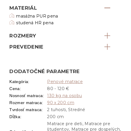
MATERIÁL
masážna PUR pena
studená HR pena
ROZMERY
PREVEDENIE
DODATOČNÉ PARAMETRE
Penové matrace
Kategória
:
80 - 120 €
Cena
:
130 kg na osobu
Nosnosť matraca
:
90 x 200 cm
Rozmer matraca
:
2 tuhosti, Stredné
Tvrdosť matraca
:
200 cm
Dĺžka
:
Matrace pre deti, Matrace pre
študentov, Matrace pre dospelých,