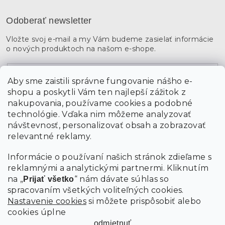
Odoberať newsletter
Vložte svoj e-mail a my Vám budeme zasielať informácie
o nových produktoch na našom e-shope.
Email
Aby sme zaistili správne fungovanie nášho e-
shopu a poskytli Vám ten najlepší zážitok z
Vložením údajov súhlasíte s
podmienkami ochrany
osobných údajov
nakupovania, používame cookies a podobné
technológie. Vďaka nim môžeme analyzovať
návštevnosť, personalizovať obsah a zobrazovať
PRIHLÁSIŤ SA
relevantné reklamy.
Informácie o používaní našich stránok zdieľame s
reklamnými a analytickými partnermi. Kliknutím
na „
“ nám dávate súhlas so
Prijať všetko
spracovaním všetkých voliteľných cookies.
Nastavenie cookies
si môžete prispôsobiť alebo
cookies úplne
odmietnuť