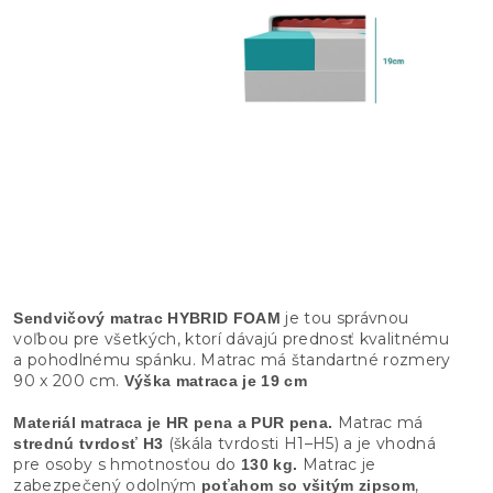
je tou správnou
Sendvičový matrac HYBRID FOAM
voľbou pre všetkých, ktorí dávajú prednosť kvalitnému
a pohodlnému spánku. Matrac má štandartné rozmery
90 x 200 cm.
Výška matraca je 19 cm
Matrac má
Materiál matraca je HR pena a PUR pena.
(škála tvrdosti H1–H5) a je vhodná
strednú tvrdosť H3
pre osoby s hmotnosťou do
Matrac je
130 kg.
zabezpečený odolným
,
poťahom so všitým zipsom