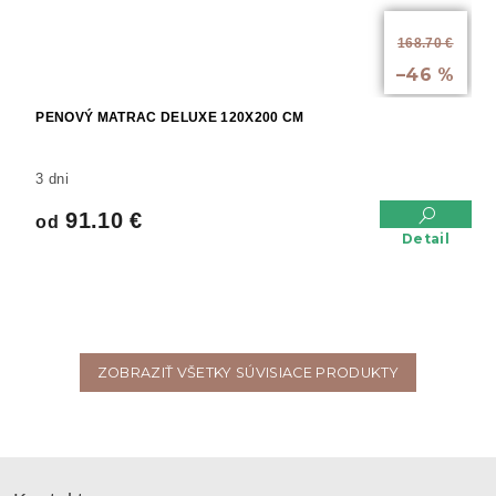
od
168.70 €
až
–46 %
PENOVÝ MATRAC DELUXE 120X200 CM
3 dni
91.10 €
od
Detail
ZOBRAZIŤ VŠETKY SÚVISIACE PRODUKTY
Z
á