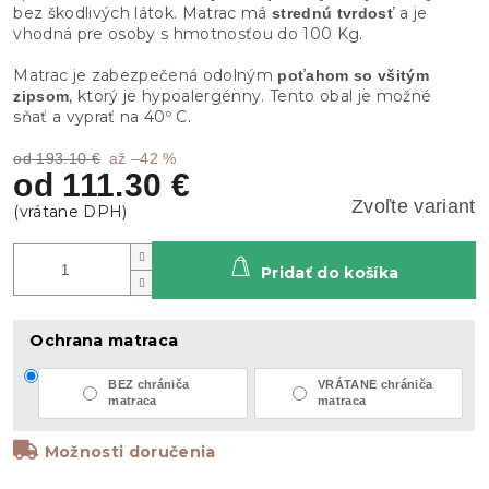
bez škodlivých látok. Matrac má
a je
strednú tvrdosť
vhodná pre osoby s hmotnosťou do 100 Kg.
Matrac je zabezpečená odolným
poťahom so všitým
, ktorý je hypoalergénny. Tento obal je možné
zipsom
sňať a vyprať na 40º C.
od 193.10 €
až –42 %
od
111.30 €
Zvoľte variant
Pridať do košíka
Ochrana matraca
BEZ chrániča
VRÁTANE chrániča
matraca
matraca
Možnosti doručenia