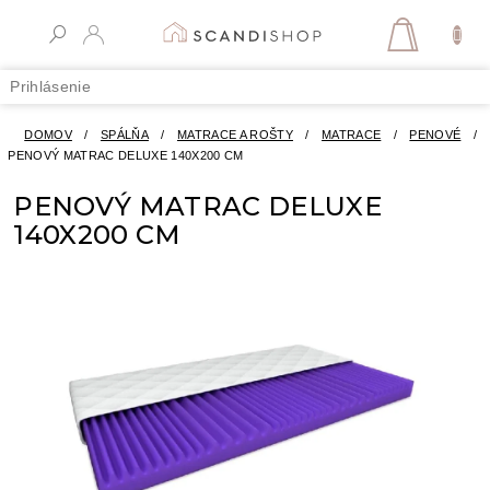
Prejsť
na
NÁKUPN
obsah
KOŠÍK
Prihlásenie
DOMOV
/
SPÁLŇA
/
MATRACE A ROŠTY
/
MATRACE
/
PENOVÉ
/
PENOVÝ MATRAC DELUXE 140X200 CM
PENOVÝ MATRAC DELUXE
140X200 CM