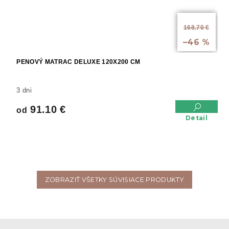
od
168.70 €
až
–46 %
PENOVÝ MATRAC DELUXE 120X200 CM
3 dni
91.10 €
od
Detail
ZOBRAZIŤ VŠETKY SÚVISIACE PRODUKTY
Z