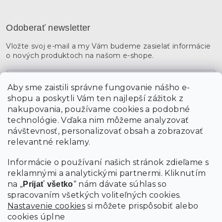
Odoberať newsletter
Vložte svoj e-mail a my Vám budeme zasielať informácie
o nových produktoch na našom e-shope.
Email
Aby sme zaistili správne fungovanie nášho e-
shopu a poskytli Vám ten najlepší zážitok z
Vložením údajov súhlasíte s
podmienkami ochrany
osobných údajov
nakupovania, používame cookies a podobné
technológie. Vďaka nim môžeme analyzovať
návštevnosť, personalizovať obsah a zobrazovať
PRIHLÁSIŤ SA
relevantné reklamy.
Informácie o používaní našich stránok zdieľame s
reklamnými a analytickými partnermi. Kliknutím
na „
“ nám dávate súhlas so
Prijať všetko
spracovaním všetkých voliteľných cookies.
Nastavenie cookies
si môžete prispôsobiť alebo
cookies úplne