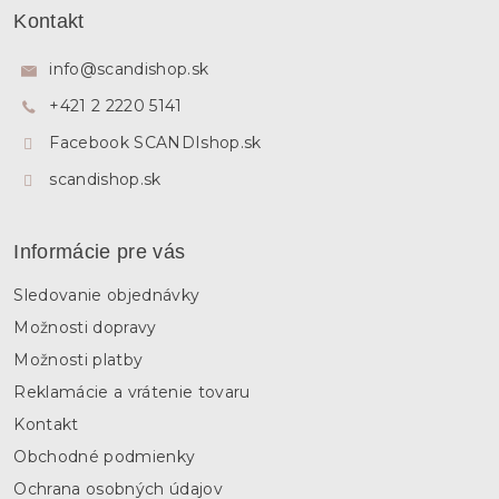
á
Kontakt
p
ä
info
@
scandishop.sk
t
+421 2 2220 5141
i
e
Facebook SCANDIshop.sk
scandishop.sk
Informácie pre vás
Sledovanie objednávky
Možnosti dopravy
Možnosti platby
Reklamácie a vrátenie tovaru
Kontakt
Obchodné podmienky
Ochrana osobných údajov