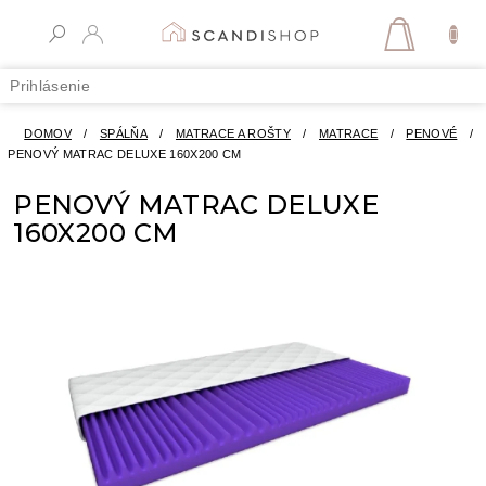
Prejsť
na
NÁKUPN
obsah
KOŠÍK
Prihlásenie
DOMOV
/
SPÁLŇA
/
MATRACE A ROŠTY
/
MATRACE
/
PENOVÉ
/
PENOVÝ MATRAC DELUXE 160X200 CM
PENOVÝ MATRAC DELUXE
160X200 CM