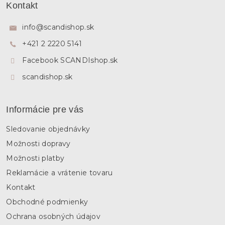
á
Kontakt
p
ä
info
@
scandishop.sk
t
+421 2 2220 5141
i
e
Facebook SCANDIshop.sk
scandishop.sk
Informácie pre vás
Sledovanie objednávky
Možnosti dopravy
Možnosti platby
Reklamácie a vrátenie tovaru
Kontakt
Obchodné podmienky
Ochrana osobných údajov