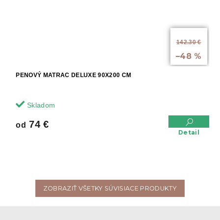
od
142.30 €
až
–48 %
PENOVÝ MATRAC DELUXE 90X200 CM
Skladom
74 €
od
Detail
ZOBRAZIŤ VŠETKY SÚVISIACE PRODUKTY
Z