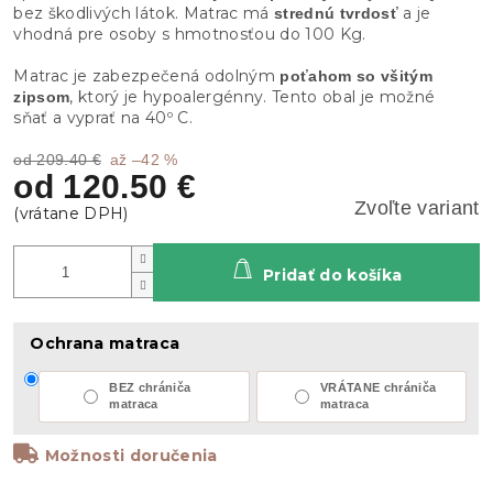
bez škodlivých látok. Matrac má
a je
strednú tvrdosť
vhodná pre osoby s hmotnosťou do 100 Kg.
Matrac je zabezpečená odolným
poťahom so všitým
, ktorý je hypoalergénny. Tento obal je možné
zipsom
sňať a vyprať na 40º C.
od 209.40 €
až –42 %
od
120.50 €
Zvoľte variant
Pridať do košíka
Ochrana matraca
BEZ chrániča
VRÁTANE chrániča
matraca
matraca
Možnosti doručenia