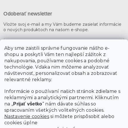
Odoberať newsletter
Vložte svoj e-mail a my Vám budeme zasielať informácie
o nových produktoch na našom e-shope.
Email
Aby sme zaistili správne fungovanie nášho e-
shopu a poskytli Vám ten najlepší zážitok z
Vložením údajov súhlasíte s
podmienkami ochrany
osobných údajov
nakupovania, používame cookies a podobné
technológie. Vďaka nim môžeme analyzovať
návštevnosť, personalizovať obsah a zobrazovať
PRIHLÁSIŤ SA
relevantné reklamy.
Informácie o používaní našich stránok zdieľame s
reklamnými a analytickými partnermi. Kliknutím
na „
“ nám dávate súhlas so
Prijať všetko
spracovaním všetkých voliteľných cookies.
Nastavenie cookies
si môžete prispôsobiť alebo
cookies úplne