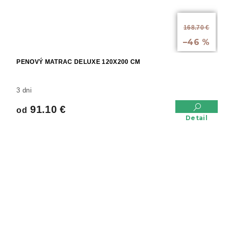
od
168.70 €
až
–46 %
PENOVÝ MATRAC DELUXE 120X200 CM
3 dni
91.10 €
od
Detail