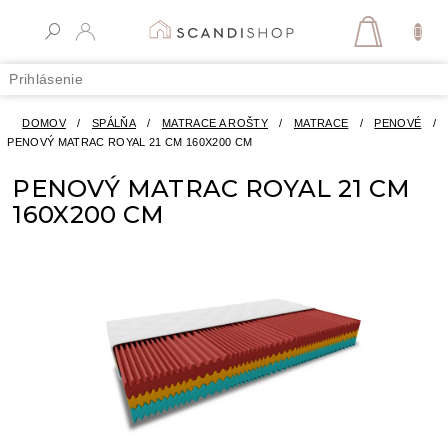
Prejsť
na
NÁKUPN
obsah
KOŠÍK
Prihlásenie
DOMOV
/
SPÁLŇA
/
MATRACE A ROŠTY
/
MATRACE
/
PENOVÉ
/
PENOVÝ MATRAC ROYAL 21 CM 160X200 CM
PENOVÝ MATRAC ROYAL 21 CM
160X200 CM