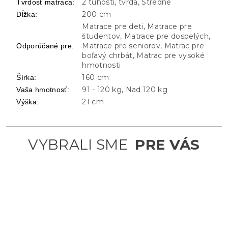
2 tuhosti, tvrdá, Stredné
Tvrdosť matraca
:
200 cm
Dĺžka
:
Matrace pre deti, Matrace pre
študentov, Matrace pre dospelých,
Matrace pre seniorov, Matrac pre
Odporúčané pre
:
boľavý chrbát, Matrac pre vysoké
hmotnosti
160 cm
Šírka
:
91 - 120 kg, Nad 120 kg
Vaša hmotnosť
:
21 cm
Výška
: