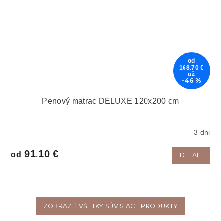
od
168.70 €
až
–46 %
Penový matrac DELUXE 120x200 cm
3 dni
91.10 €
od
DETAIL
ZOBRAZIŤ VŠETKY SÚVISIACE PRODUKTY