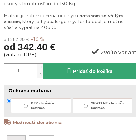
osoby s hmotnosťou do 130 Kg.
Matrac je zabezpečená odolným
poťahom so všitým
ktorý je hypoalergénny. Tento obal je možné
zipsom,
sňať a vyprať na 40o C.
–10 %
od 382.20 €
od
342.40 €
Zvoľte variant
Pridať do košíka
Ochrana matraca
BEZ chrániča
VRÁTANE chrániča
matraca
matraca
Možnosti doručenia