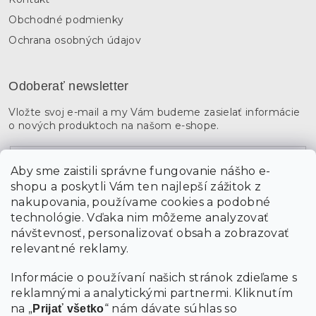
Obchodné podmienky
Ochrana osobných údajov
Odoberať newsletter
Vložte svoj e-mail a my Vám budeme zasielať informácie
o nových produktoch na našom e-shope.
Email
Aby sme zaistili správne fungovanie nášho e-
shopu a poskytli Vám ten najlepší zážitok z
Vložením údajov súhlasíte s
podmienkami ochrany
osobných údajov
nakupovania, používame cookies a podobné
technológie. Vďaka nim môžeme analyzovať
návštevnosť, personalizovať obsah a zobrazovať
PRIHLÁSIŤ SA
relevantné reklamy.
Informácie o používaní našich stránok zdieľame s
reklamnými a analytickými partnermi. Kliknutím
na „
“ nám dávate súhlas so
Prijať všetko