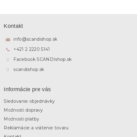
Z
á
Kontakt
p
ä
info
@
scandishop.sk
t
+421 2 2220 5141
i
e
Facebook SCANDIshop.sk
scandishop.sk
Informácie pre vás
Sledovanie objednávky
Možnosti dopravy
Možnosti platby
Reklamácie a vrátenie tovaru
Kontakt