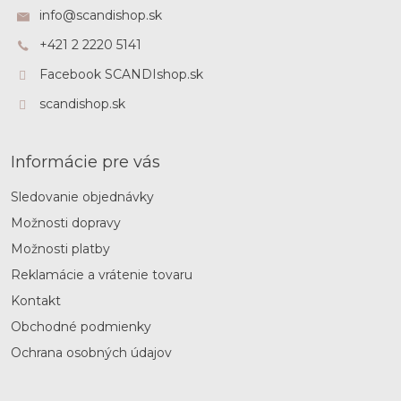
ä
info
@
scandishop.sk
t
+421 2 2220 5141
i
e
Facebook SCANDIshop.sk
scandishop.sk
Informácie pre vás
Sledovanie objednávky
Možnosti dopravy
Možnosti platby
Reklamácie a vrátenie tovaru
Kontakt
Obchodné podmienky
Ochrana osobných údajov