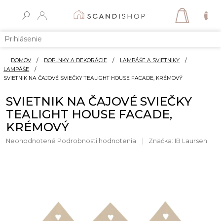
Prejsť
na
NÁKUP
obsah
KOŠÍK
Prihlásenie
DOMOV
/
DOPLNKY A DEKORÁCIE
/
LAMPÁŠE A SVIETNIKY
/
LAMPÁŠE
/
SVIETNIK NA ČAJOVÉ SVIEČKY TEALIGHT HOUSE FACADE, KRÉMOVÝ
SVIETNIK NA ČAJOVÉ SVIEČKY
TEALIGHT HOUSE FACADE,
KRÉMOVÝ
Priemerné
Neohodnotené
Podrobnosti hodnotenia
Značka:
IB Laursen
hodnotenie
produktu
je
0.0
z
5
hviezdičiek.