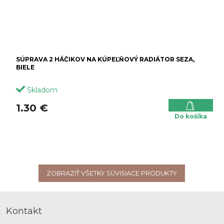
SÚPRAVA 2 HÁČIKOV NA KÚPEĽŇOVÝ RADIÁTOR SEZA,
BIELE
Skladom
1.30 €
Do košíka
ZOBRAZIŤ VŠETKY SÚVISIACE PRODUKTY
Z
á
Kontakt
p