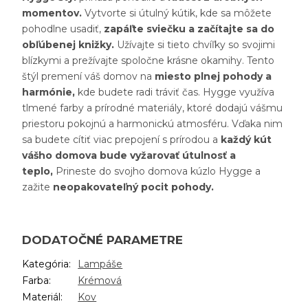
momentov.
Vytvorte si útulný kútik, kde sa môžete
pohodlne usadiť,
zapáľte sviečku a začítajte sa do
obľúbenej knižky.
Užívajte si tieto chvíľky so svojimi
blízkymi a prežívajte spoločne krásne okamihy. Tento
štýl premení váš domov na
miesto plnej pohody a
harmónie,
kde budete radi tráviť čas. Hygge využíva
tlmené farby a prírodné materiály, ktoré dodajú vášmu
priestoru pokojnú a harmonickú atmosféru. Vďaka nim
sa budete cítiť viac prepojení s prírodou a
každý kút
vášho domova bude vyžarovať útulnosť a
teplo,
Prineste do svojho domova kúzlo Hygge a
zažite
neopakovateľný pocit pohody.
DODATOČNÉ PARAMETRE
Kategória
:
Lampáše
Farba
:
Krémová
Materiál
:
Kov