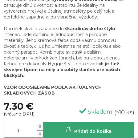
zaručuje dlhú životnosť a stabilitu. Je ideálny na
vytvorenie hrejivej a útulnej atmosféry po celý rok a
perfektne zapadne aj do vianočnej výzdoby.
Domček skvele zapadne do
škandinávskeho štýlu
interiéru, kde dominuje jednoduchosť a prírodné
materiály. Jeho krémová farba dodá vášmu domovu
živosť a teplo, či už ho umiestnite na stôl, poličku alebo
okenný parapet. Kombinujte svietnik s ďalšími
dekoráciami v prírodných tónoch, bielou alebo zelenou
farbou pre dokonalý Hygge štýl. Tento svietnik
je tiež
skvelým tipom na milý a osobitý darček pre vašich
blízkych.
VZOR ODOSIELAME PODĽA AKTUÁLNYCH
SKLADOVÝCH ZÁSOB
7.30 €
Skladom
(>10 ks)
Pridať do košíka