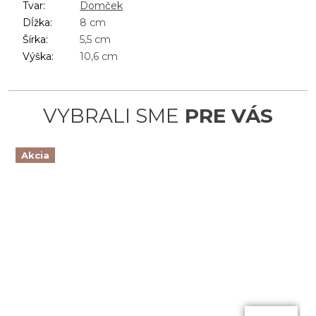
Tvar
:
Domček
Dĺžka
:
8 cm
Šírka
:
5,5 cm
Výška
:
10,6 cm
Akcia