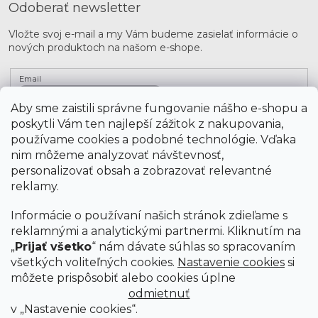
Odoberať newsletter
Vložte svoj e-mail a my Vám budeme zasielať informácie o
nových produktoch na našom e-shope.
Email
Aby sme zaistili správne fungovanie nášho e-shopu a
Vložením údajov súhlasíte s
podmienkami ochrany
osobných údajov
poskytli Vám ten najlepší zážitok z nakupovania,
používame cookies a podobné technológie. Vďaka
nim môžeme analyzovať návštevnosť,
PRIHLÁSIŤ SA
personalizovať obsah a zobrazovať relevantné
reklamy.
Informácie o používaní našich stránok zdieľame s
reklamnými a analytickými partnermi. Kliknutím na
„
Prijať všetko
“ nám dávate súhlas so spracovaním
všetkých voliteľných cookies.
Nastavenie cookies
si
môžete prispôsobiť alebo cookies úplne
odmietnuť
v „Nastavenie cookies“.