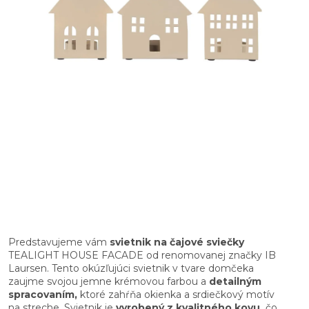
Predstavujeme vám
svietnik na čajové sviečky
TEALIGHT HOUSE FACADE od renomovanej značky IB
Laursen. Tento okúzľujúci svietnik v tvare domčeka
zaujme svojou jemne krémovou farbou a
detailným
spracovaním,
ktoré zahŕňa okienka a srdiečkový motív
na streche. Svietnik je
vyrobený z kvalitného kovu,
čo