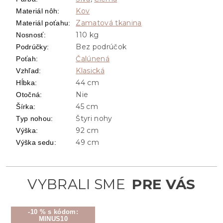
Kov
Materiál nôh
:
Zamatová tkanina
Materiál poťahu
:
110 kg
Nosnosť
:
Bez podrúčok
Podrúčky
:
Čalúnená
Poťah
:
Klasická
Vzhľad
:
44 cm
Hĺbka
:
Nie
Otočná
:
45 cm
Šírka
:
Štyri nohy
Typ nohou
:
92 cm
Výška
:
49 cm
Výška sedu
:
-10 % s kódom:
MINUS10