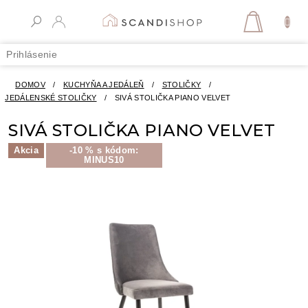
Prejsť
na
NÁKUPN
obsah
KOŠÍK
Prihlásenie
DOMOV
/
KUCHYŇA A JEDÁLEŇ
/
STOLIČKY
/
JEDÁLENSKÉ STOLIČKY
/
SIVÁ STOLIČKA PIANO VELVET
SIVÁ STOLIČKA PIANO VELVET
Akcia
-10 % s kódom:
MINUS10