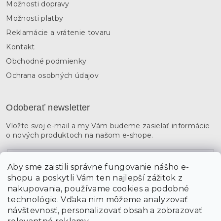
Možnosti dopravy
Možnosti platby
Reklamácie a vrátenie tovaru
Kontakt
Obchodné podmienky
Ochrana osobných údajov
Odoberať newsletter
Vložte svoj e-mail a my Vám budeme zasielať informácie
o nových produktoch na našom e-shope.
Email
Aby sme zaistili správne fungovanie nášho e-
shopu a poskytli Vám ten najlepší zážitok z
Vložením údajov súhlasíte s
podmienkami ochrany
osobných údajov
nakupovania, používame cookies a podobné
technológie. Vďaka nim môžeme analyzovať
návštevnosť, personalizovať obsah a zobrazovať
PRIHLÁSIŤ SA