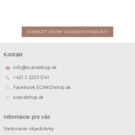
ZOBRAZIŤ VŠETKY SÚVISIACE PRODUKTY
Z
á
Kontakt
p
ä
info
@
scandishop.sk
t
+421 2 2220 5141
i
e
Facebook SCANDIshop.sk
scandishop.sk
Informácie pre vás
Sledovanie objednávky