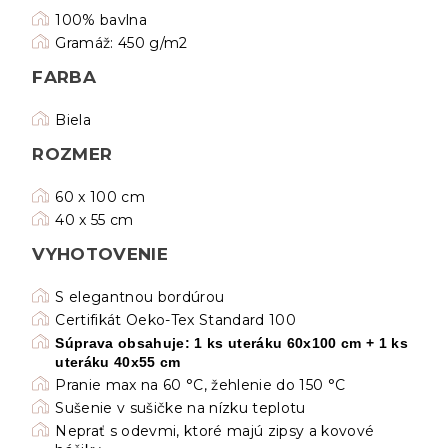
100% bavlna
Gramáž: 450 g/m2
FARBA
Biela
ROZMER
60 x 100 cm
40 x 55 cm
VYHOTOVENIE
S elegantnou bordúrou
Certifikát Oeko-Tex Standard 100
Súprava obsahuje: 1 ks uteráku 60x100 cm + 1 ks
uteráku 40x55 cm
Pranie max na 60 °C, žehlenie do 150 °C
Sušenie v sušičke na nízku teplotu
Neprať s odevmi, ktoré majú zipsy a kovové