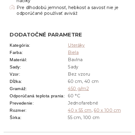
háčiky
Pre dlhodobú jemnosť, hebkosť a savosť nie je
odporúčané používať aviváž
DODATOČNÉ PARAMETRE
Uteráky
Kategória
:
Biela
Farba
:
Bavlna
Materiál
:
Sady
Sady
:
Bez vzoru
Vzor
:
60 cm, 40 cm
Dĺžka
:
450 g/m2
Gramáž
:
60 °C
Odporúčaná teplota prania
:
Jednofarebné
Prevedenie
:
40 x 55 cm
,
60 x 100 cm
Rozmer
:
55 cm, 100 cm
Šírka
: