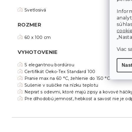
Svetlosivá
Inform
analyt
súhlas
ROZMER
cooki
„Nasta
60 x 100 cm
Viac s
VYHOTOVENIE
S elegantnou bordúrou
Nas
Certifikát Oeko-Tex Standard 100
Pranie max na 60 °C, žehlenie do 150 °C
Sušenie v sušičke na nízku teplotu
Neprať s odevmi, ktoré majú zipsy a kovové háčik
Pre dlhodobú jemnosť, hebkosť a savosť nie je od