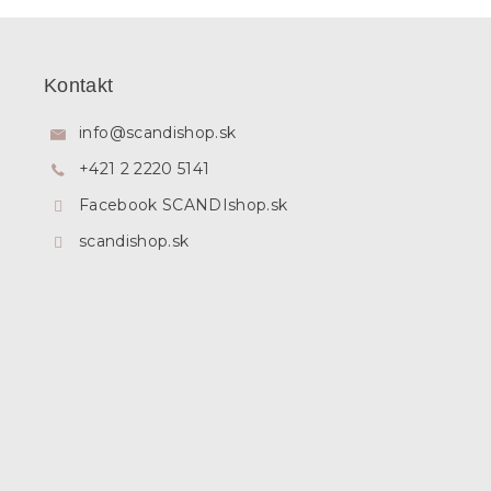
Z
á
p
Kontakt
ä
t
info
@
scandishop.sk
i
+421 2 2220 5141
e
Facebook SCANDIshop.sk
scandishop.sk