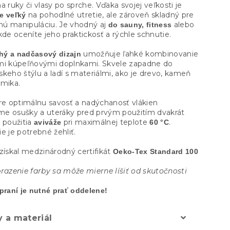
a ruky či vlasy po sprche. Vďaka svojej veľkosti je
na pohodlné utretie, ale zároveň skladný pre
e veľký
ú manipuláciu. Je vhodný aj
alebo
do sauny, fitness
kde oceníte jeho praktickosť a rýchle schnutie.
umožňuje ľahké kombinovanie
ý a nadčasový dizajn
mi kúpeľňovými doplnkami. Skvele zapadne do
keho štýlu a ladí s materiálmi, ako je drevo, kameň
amika.
e optimálnu savosť a nadýchanosť vlákien
e osušky a uteráky pred prvým použitím dvakrát
použitia
pri maximálnej teplote
.
z
aviváže
60 °C
e je potrebné žehliť.
získal medzinárodný certifikát
Oeko-Tex Standard 100
brazenie farby sa môže mierne líšiť od skutočnosti
praní je nutné prať oddelene!
 a materiál