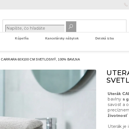
Kúpeľňa
Kancelársky nábytok
Detská izba
 CARRARA 60X100 CM SVETLOSIVÝ, 100% BAVLNA
UTER
SVETL
Uterák C
bavlny
s 
savosť a 
precíznem
životnosť
Uterák je