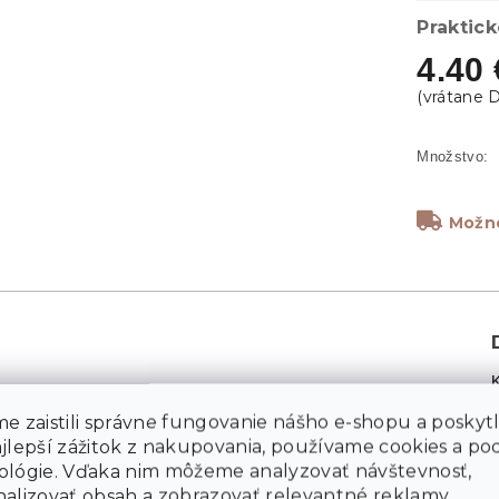
Praktick
4.40 
Možno
e zaistili správne fungovanie nášho e-shopu a poskyt
M
ajlepší zážitok z nakupovania, používame cookies a p
ológie. Vďaka nim môžeme analyzovať návštevnosť,
alizovať obsah a zobrazovať relevantné reklamy.