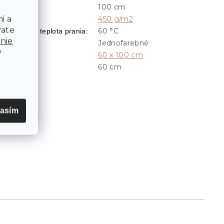
100 cm
Dĺžka
:
i a
450 g/m2
Gramáž
:
vate
60 °C
Odporúčaná teplota prania
:
nie
Jednofarebné
Prevedenie
:
v
60 x 100 cm
Rozmer
:
60 cm
Šírka
:
lasím