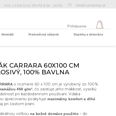
info@scandishop.sk
+421 2 2220 5141
(PO-PÁ 8:00 - 16:00)
NÁKU
KOŠÍ
Prihlásenie
Svietidlá
Predsieňový nábytok
Doplnky a dekorácie
Prázdny košík
ÁK CARRARA 60X100 CM
OSIVÝ, 100% BAVLNA
o rozmere 60 x 100 cm je vyrobený zo 100%
ARRARA
, čo zaisťuje jeho mäkkosť, vysokú
gramážou 450 g/m²
odolnosť pri každodennom používaní. Vďaka
u spracovaniu poskytuje
maximálny komfort a dlhú
aj pri častom praní.
 ideálnou voľbou
– do
na bežné domáce použitie