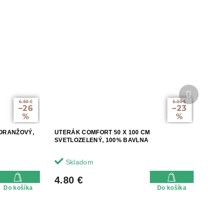
Ďalší
produkt
6.50 €
6.30 €
–26
–23
%
%
 ORANŽOVÝ,
UTERÁK COMFORT 50 X 100 CM
SVETLOZELENÝ, 100% BAVLNA
Skladom
4.80 €
Do košíka
Do košíka