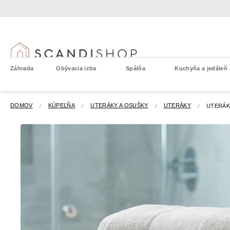
Prejsť
na
obsah
Záhrada
Obývacia izba
Spálňa
Kuchyňa a jedáleň
DOMOV
KÚPEĽŇA
UTERÁKY A OSUŠKY
UTERÁKY
UTERÁK