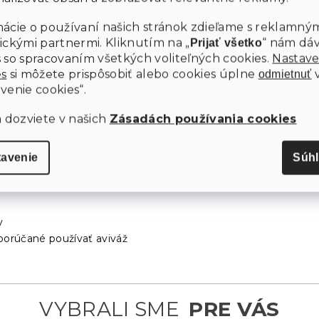
ácie o používaní našich stránok zdieľame s reklamným
ickými partnermi. Kliknutím na „
“ nám dá
Prijať všetko
 so spracovaním všetkých voliteľných cookies.
Nastave
es
si môžete prispôsobiť alebo cookies úplne
odmietnuť
venie cookies“.
a dozviete v našich
Zásadách používania cookies
tavenie
Súh
y
porúčané používať aviváž