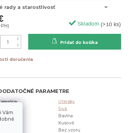
é rady a starostlivosť
€
Skladom
(>10 ks)
Pridať do košíka
sti doručenia
DODATOČNÉ PARAMETRE
Uteráky
Kategória
:
Sivá
Farba
:
li Vám
Bavlna
ateriál
:
odobné
Kusové
Sady
:
Bez vzoru
Vzor
: