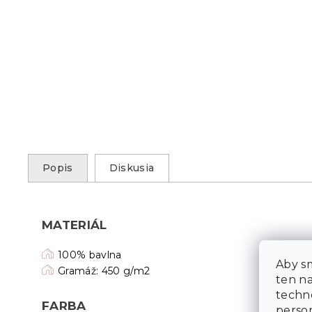
Popis
Diskusia
MATERIÁL
100% bavlna
Aby sm
Gramáž: 450 g/m2
ten n
techn
FARBA
person