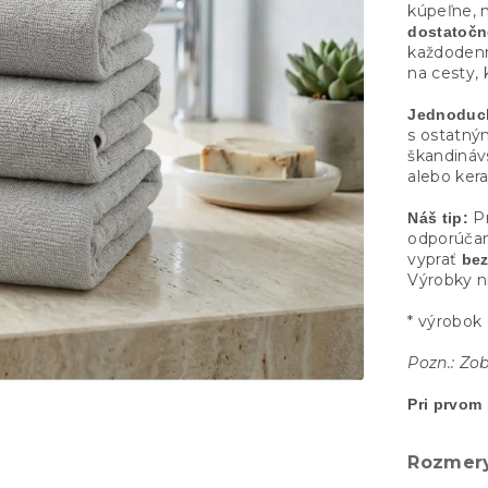
kúpeľne, n
dostatočn
každodenn
na cesty, 
Jednoduch
s ostatný
škandinávs
alebo ker
Pr
Náš tip:
odporúčam
vyprať
be
Výrobky ni
* výrobok 
Pozn.: Zo
Pri prvom 
Rozmery