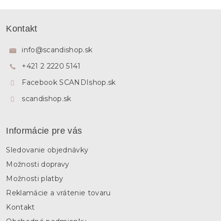
Z
á
Kontakt
p
ä
info
@
scandishop.sk
t
+421 2 2220 5141
i
e
Facebook SCANDIshop.sk
scandishop.sk
Informácie pre vás
Sledovanie objednávky
Možnosti dopravy
Možnosti platby
Reklamácie a vrátenie tovaru
Kontakt