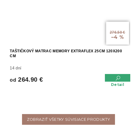
od
276.50 €
–4 %
TAŠTIČKOVÝ MATRAC MEMORY EXTRAFLEX 25CM 120X200
CM
14 dní
264.90 €
od
Detail
ZOBRAZIŤ VŠETKY SÚVISIACE PRODUKTY