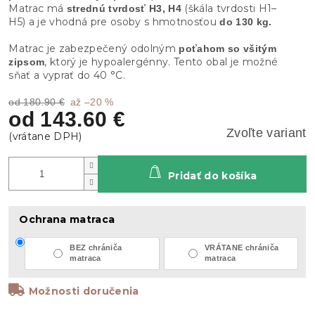
Matrac má
(škála tvrdosti H1–
strednú tvrdosť H3, H4
H5) a je vhodná pre osoby s hmotnosťou
do 130 kg.
Matrac je zabezpečený odolným
poťahom so všitým
, ktorý je hypoalergénny. Tento obal je možné
zipsom
sňať a vyprať do 40 °C.
od 180.90 €
až –20 %
od
143.60 €
Zvoľte variant
Pridať do košíka
Ochrana matraca
BEZ chrániča
VRÁTANE chrániča
matraca
matraca
Možnosti doručenia