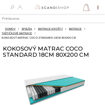
Prejsť
na
NÁKUPN
obsah
KOŠÍK
Prihlásenie
DOMOV
/
SPÁLŇA
/
MATRACE A ROŠTY
/
MATRACE
/
TAŠTIČKOVÉ MATRACE
/
KOKOSOVÝ MATRAC COCO STANDARD 18CM 80X200 CM
KOKOSOVÝ MATRAC COCO
STANDARD 18CM 80X200 CM