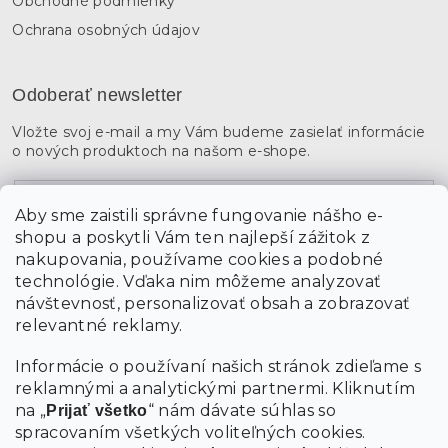
Obchodné podmienky
Ochrana osobných údajov
Odoberať newsletter
Vložte svoj e-mail a my Vám budeme zasielať informácie
o nových produktoch na našom e-shope.
Email
Aby sme zaistili správne fungovanie nášho e-
shopu a poskytli Vám ten najlepší zážitok z
Vložením údajov súhlasíte s
podmienkami ochrany
osobných údajov
nakupovania, používame cookies a podobné
technológie. Vďaka nim môžeme analyzovať
návštevnosť, personalizovať obsah a zobrazovať
PRIHLÁSIŤ SA
relevantné reklamy.
Informácie o používaní našich stránok zdieľame s
reklamnými a analytickými partnermi. Kliknutím
na „
“ nám dávate súhlas so
Prijať všetko
spracovaním všetkých voliteľných cookies.