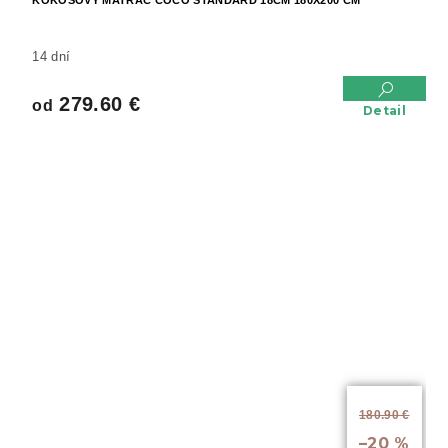
KOKOSOVÝ MATRAC COCO STANDARD 18CM 180X200 CM
14 dní
279.60 €
od
Detail
od
180.90 €
až
–20 %