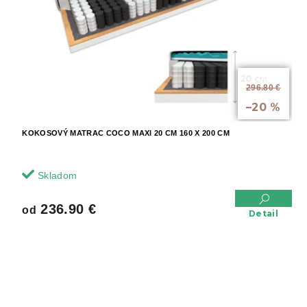
od
296.80 €
až
–20 %
KOKOSOVÝ MATRAC COCO MAXI 20 CM 160 X 200 CM
Skladom
236.90 €
od
Detail