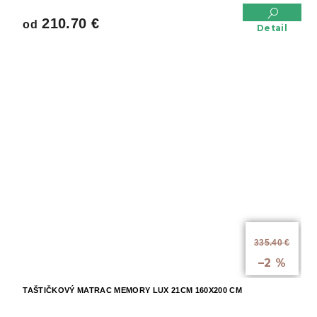
210.70 €
od
Detail
od
335.40 €
až
–2 %
TAŠTIČKOVÝ MATRAC MEMORY LUX 21CM 160X200 CM