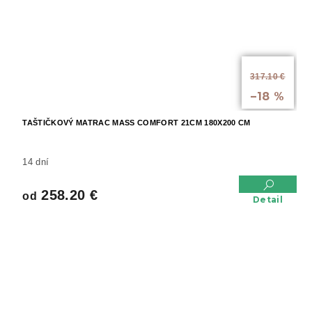
od
317.10 €
až
–18 %
TAŠTIČKOVÝ MATRAC MASS COMFORT 21CM 180X200 CM
14 dní
258.20 €
od
Detail