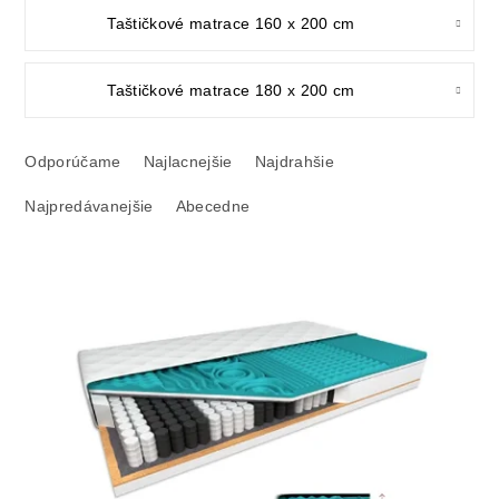
Taštičkové matrace 160 x 200 cm
Taštičkové matrace 180 x 200 cm
R
a
Odporúčame
Najlacnejšie
Najdrahšie
d
Najpredávanejšie
Abecedne
e
n
i
V
e
ý
p
p
r
i
o
s
d
p
u
r
k
o
t
d
o
u