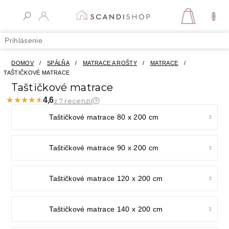
Prejsť
na
NÁKUPN
obsah
KOŠÍK
Prihlásenie
DOMOV
/
SPÁLŇA
/
MATRACE A ROŠTY
/
MATRACE
/
TAŠTIČKOVÉ MATRACE
Taštičkové matrace
★★★★★
★★★★★
4,6
z 7 recenzií
Taštičkové matrace 80 x 200 cm
Taštičkové matrace 90 x 200 cm
Taštičkové matrace 120 x 200 cm
Taštičkové matrace 140 x 200 cm