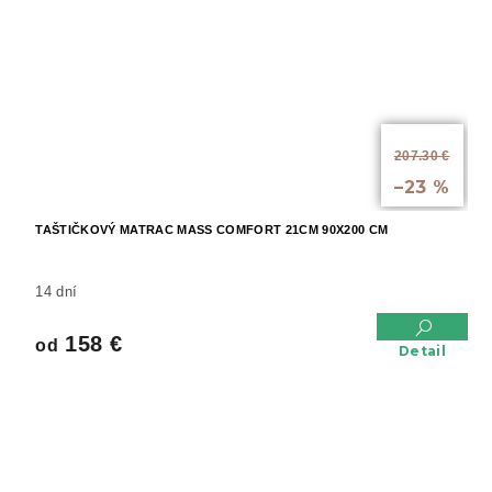
od
207.30 €
až
–23 %
TAŠTIČKOVÝ MATRAC MASS COMFORT 21CM 90X200 CM
14 dní
158 €
od
Detail