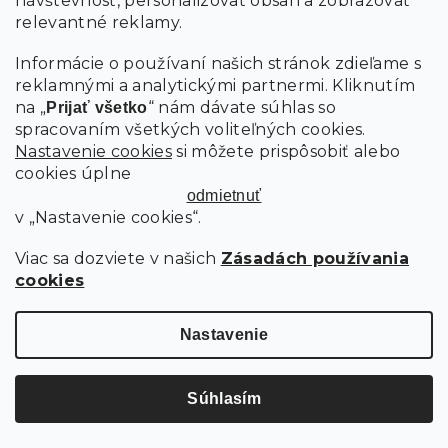
návštevnosť, personalizovať obsah a zobrazovať
relevantné reklamy.
Informácie o používaní našich stránok zdieľame s
reklamnými a analytickými partnermi. Kliknutím
od
na „
“ nám dávate súhlas so
Prijať všetko
146.30 €
až
spracovaním všetkých voliteľných cookies.
–22 %
Nastavenie cookies
si môžete prispôsobiť alebo
cookies úplne
TAŠTIČKOVÝ MATRAC SOMMERA 18 CM 80 X 200 CM
odmietnuť
v „Nastavenie cookies“.
Skladom
Viac sa dozviete v našich
Zásadách používania
cookies
113.50 €
od
Detail
Nastavenie
Súhlasím