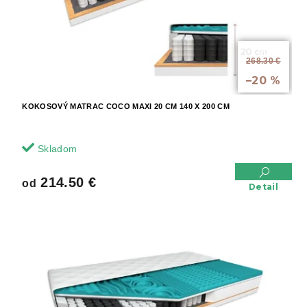
od
268.30 €
až
–20 %
KOKOSOVÝ MATRAC COCO MAXI 20 CM 140 X 200 CM
Skladom
214.50 €
od
Detail