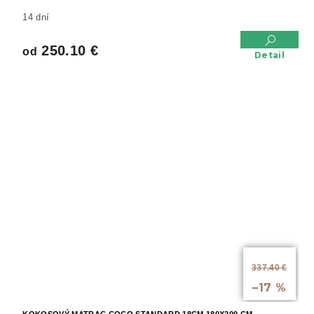
14 dní
250.10 €
od
Detail
od
337.40 €
až
–17 %