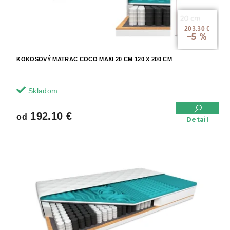
v
k
t
od
o
203.30 €
–5 %
v
KOKOSOVÝ MATRAC COCO MAXI 20 CM 120 X 200 CM
Skladom
192.10 €
od
Detail