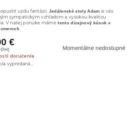
popustiť uzdu fantázii.
si vás
Jedálenské stoly Adam
vojím sympatickým vzhľadom a vysokou kvalitou
ia. V našej ponuke máme
tento dizajnový kúsok v
.
ozmeroch
90 €
Momentálne nedostupné
sti doručenia
ola vypredaná…