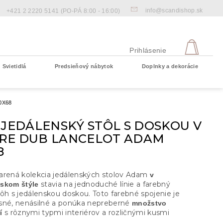
info@scandishop.sk
+421 2 2220 5141
(PO-PÁ 8:00 - 16:00)
NÁKU
KOŠÍ
Prihlásenie
Svietidlá
Predsieňový nábytok
Doplnky a dekorácie
Prázdny košík
0X68
 JEDÁLENSKÝ STÔL S DOSKOU V
RE DUB LANCELOT ADAM
8
arená kolekcia jedálenských stolov Adam
v
stavia na jednoduché línie a farebný
skom štýle
nôh s jedálenskou doskou. Toto farebné spojenie je
sné, nenásilné a ponúka nepreberné
množstvo
s rôznymi typmi interiérov a rozličnými kusmi
í