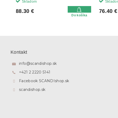
Skladom
Sklado
88.30 €
76.40 €
Do košíka
Z
á
p
Kontakt
ä
t
info
@
scandishop.sk
i
+421 2 2220 5141
e
Facebook SCANDIshop.sk
scandishop.sk