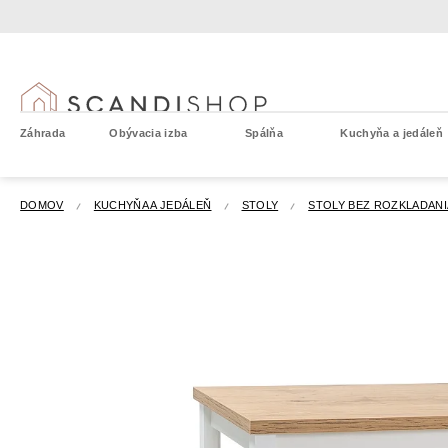
Prejsť
na
obsah
Záhrada
Obývacia izba
Spálňa
Kuchyňa a jedáleň
DOMOV
KUCHYŇA A JEDÁLEŇ
STOLY
STOLY BEZ ROZKLADANI