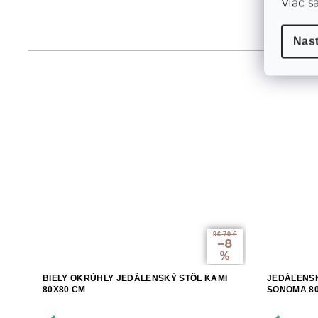
Viac s
Nas
96.70 €
–8
%
BIELY OKRÚHLY JEDÁLENSKÝ STÔL KAMI
JEDÁLENSK
80X80 CM
SONOMA 8