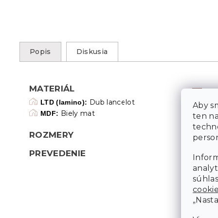
Popis
Diskusia
MATERIÁL
Dub lancelot
LTD (lamino):
Aby sm
Biely mat
MDF:
ten n
techn
ROZMERY
person
PREVEDENIE
Inform
analyt
súhlas
cooki
„Nasta