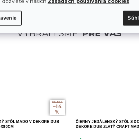
a dozviete v našich
Zásadách používania cookies
tavenie
Súh
89.40 €
–14
%
Ý STÔL MADO V DEKORE DUB
ČIERNY JEDÁLENSKÝ STÔL S D
0X80CM
DEKORE DUB ZLATÝ CRAFT MAD