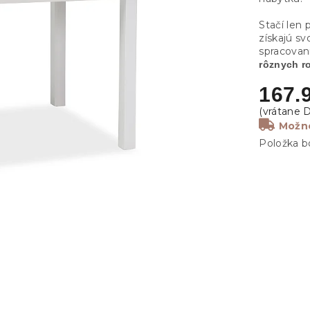
Stačí len 
získajú s
spracovan
rôznych r
167.
Možno
Položka b