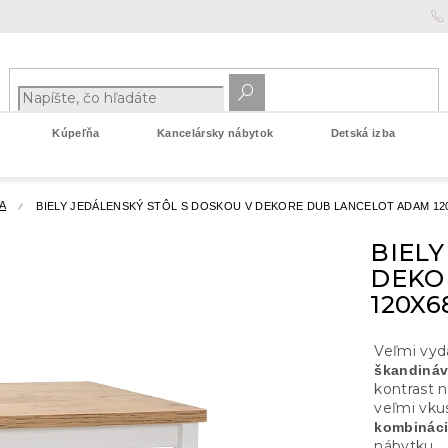
Kúpeľňa
Kancelársky nábytok
Detská izba
A
BIELY JEDÁLENSKÝ STÔL S DOSKOU V DEKORE DUB LANCELOT ADAM 12
BIELY
DEKO
120X6
Veľmi vyd
škandináv
kontrast 
veľmi vku
kombináci
nábytku.