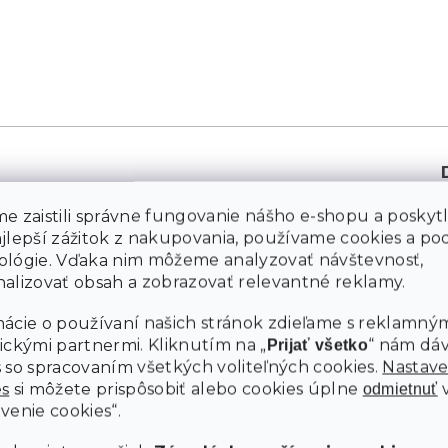
e zaistili správne fungovanie nášho e-shopu a poskyt
ajlepší zážitok z nakupovania, používame cookies a p
ológie. Vďaka nim môžeme analyzovať návštevnosť,
alizovať obsah a zobrazovať relevantné reklamy.
ácie o používaní našich stránok zdieľame s reklamným
ickými partnermi. Kliknutím na „
“ nám dá
Prijať všetko
 so spracovaním všetkých voliteľných cookies.
Nastave
es
si môžete prispôsobiť alebo cookies úplne
odmietnuť
venie cookies“.