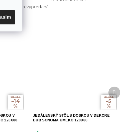
Položka bola vypredaná…
lasím
Ďalší
produkt
99.60 €
90.80 €
–14
–5
%
%
OSKOU V
JEDÁLENSKÝ STÔL S DOSKOU V DEKORE
O 120X80
DUB SONOMA UMEKO 120X80