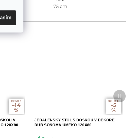
75 cm
Výška
:
lasím
Ďalší
produkt
99.60 €
90.80 €
–14
–5
%
%
OSKOU V
JEDÁLENSKÝ STÔL S DOSKOU V DEKORE
O 120X80
DUB SONOMA UMEKO 120X80