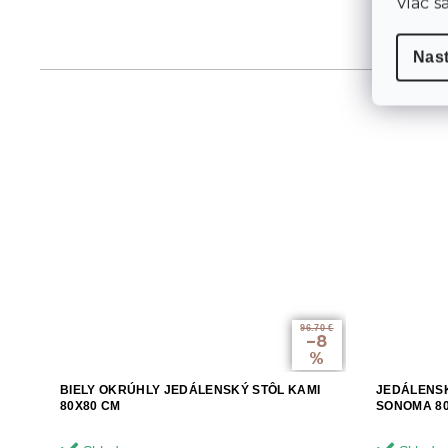
Viac s
Nas
96.70 €
–8
%
BIELY OKRÚHLY JEDÁLENSKÝ STÔL KAMI
JEDÁLENSK
80X80 CM
SONOMA 8