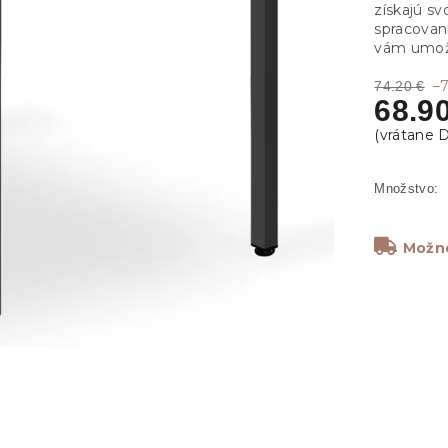
získajú s
spracovan
vám umožn
–
74.20 €
68.9
Možno