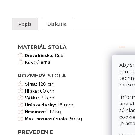
Popis
Diskusia
MATERIÁL STOLA
Drevotrieska:
Dub
Čierna
Kov:
Aby sm
ten n
ROZMERY STOLA
techn
120 cm
Šírka:
person
60 cm
Hĺbka:
Inform
75 cm
Výška:
analyt
18 mm
Hrúbka dosky:
súhlas
17 kg
Hmotnosť:
cooki
50 kg
Max. nosnosť stola:
„Nasta
PREVEDENIE