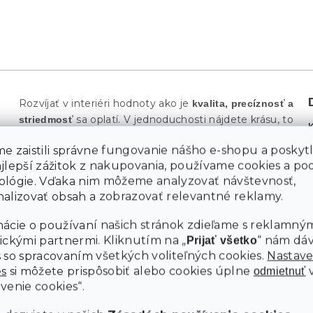
Rozvíjať v interiéri hodnoty ako je
kvalita, precíznosť a
sa oplatí. V jednoduchosti nájdete krásu, to
striedmosť
platí dvakrát častejšie pri škandinávskom štýle.
e zaistili správne fungovanie nášho e-shopu a poskyt
inšpirovaný v severských
Prepracovaný dizajn
ajlepší zážitok z nakupovania, používame cookies a p
krajinách vnesie do priestoru
ľahkosť, energiu a
M
ológie. Vďaka nim môžeme analyzovať návštevnosť,
Jemná paleta farieb priestor
vzdušnosť.
opticky
alizovať obsah a zobrazovať relevantné reklamy.
a rozjasní. Interiéry vynikajú funkčnosťou a
zväčší
čistotou. Škandinávske jedálne a kuchyne vytvára
ácie o používaní našich stránok zdieľame s reklamným
veľký otvorený
a harmónie.
priestor plný svetla
ickými partnermi. Kliknutím na „
“ nám dá
Prijať všetko
sa vďaka svojim
Jedálenský stôl Tessa 120 x 60 cm
 so spracovaním všetkých voliteľných cookies.
Nastave
rozmerom hodí aj
Čierne nohy
do menších miestností.
es
si môžete prispôsobiť alebo cookies úplne
odmietnuť
a doska v dekore dub ozdobia každú jedáleň. Nebojte
venie cookies“.
sa kombinovať s výraznejšími doplnkami a čalúnenými
stoličkami.