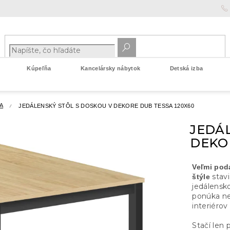
Kúpeľňa
Kancelársky nábytok
Detská izba
A
JEDÁLENSKÝ STÔL S DOSKOU V DEKORE DUB TESSA 120X60
JEDÁL
DEKOR
Veľmi pod
stavi
štýle
jedálensk
ponúka ne
interiérov
Stačí len 