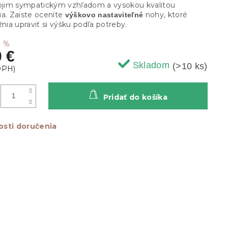
vojim sympatickým vzhľadom a vysokou kvalitou
ia. Zaiste oceníte
nohy, ktoré
výškovo nastaviteľné
ia upraviť si výšku podľa potreby.
7 %
0 €
Skladom
(>10 ks)
Pridať do košíka
sti doručenia