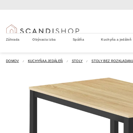
Prejsť
na
obsah
Záhrada
Obývacia izba
Spálňa
Kuchyňa a jedáleň
DOMOV
KUCHYŇA A JEDÁLEŇ
STOLY
STOLY BEZ ROZKLADANI