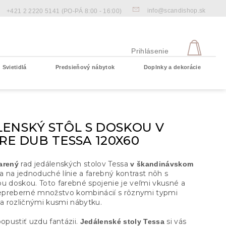
info@scandishop.sk
+421 2 2220 5141
(PO-PÁ 8:00 - 16:00)
NÁKU
KOŠÍ
Prihlásenie
Svietidlá
Predsieňový nábytok
Doplnky a dekorácie
Prázdny košík
ENSKÝ STÔL S DOSKOU V
E DUB TESSA 120X60
rad jedálenských stolov Tessa
arený
v škandinávskom
a na jednoduché línie a farebný kontrast nôh s
ou doskou. Toto farebné spojenie je veľmi vkusné a
preberné množstvo kombinácií s rôznymi typmi
 a rozličnými kusmi nábytku.
popustiť uzdu fantázii.
si vás
Jedálenské stoly Tessa