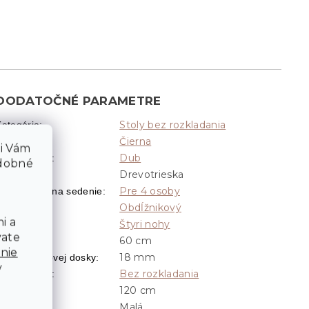
DODATOČNÉ PARAMETRE
Stoly bez rozkladania
Kategória
:
Čierna
Farba
:
li Vám
Dub
Dekor dreva
:
odobné
Drevotrieska
ateriál
:
Pre 4 osoby
Počet miest na sedenie
:
Obdĺžnikový
Tvar
:
i a
Štyri nohy
Tvar nôh
:
vate
60 cm
Hĺbka
:
nie
18 mm
Hrúbka stolovej dosky
:
v
Bez rozkladania
Rozkladanie
:
120 cm
Šírka
:
Malá
Veľkosť
: