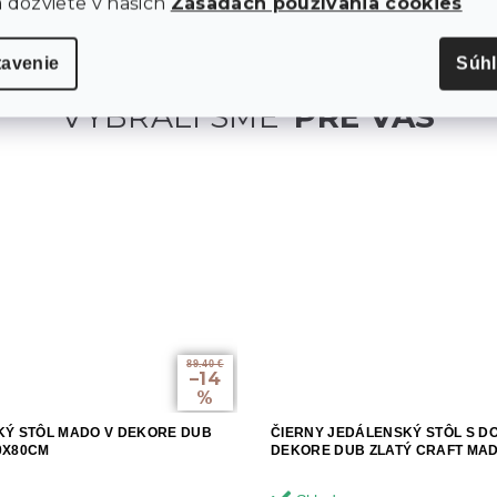
a dozviete v našich
Zásadách používania cookies
tavenie
Súh
89.40 €
–14
%
Ý STÔL MADO V DEKORE DUB
ČIERNY JEDÁLENSKÝ STÔL S D
0X80CM
DEKORE DUB ZLATÝ CRAFT MAD