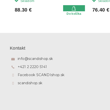
Skladom
Sklado
88.30 €
76.40 €
Do košíka
Z
á
p
Kontakt
ä
t
info
@
scandishop.sk
i
+421 2 2220 5141
e
Facebook SCANDIshop.sk
scandishop.sk