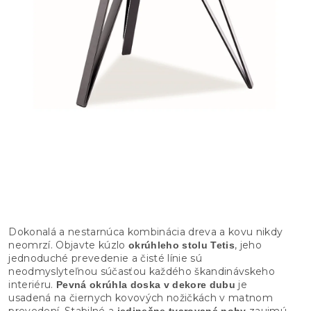
Dokonalá a nestarnúca kombinácia dreva a kovu nikdy
neomrzí. Objavte kúzlo
, jeho
okrúhleho stolu Tetis
jednoduché prevedenie a čisté línie sú
neodmyslyteľnou súčasťou každého škandinávskeho
interiéru.
je
Pevná okrúhla doska v dekore dubu
usadená na čiernych kovových nožičkách v matnom
prevedení. Stabilné a
zaujmú
jedinečne tvarované nohy