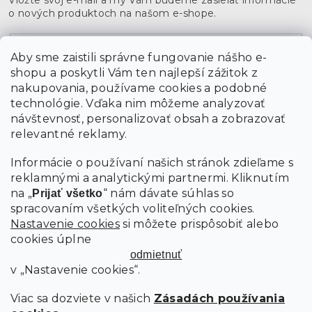
o nových produktoch na našom e-shope.
Email
Aby sme zaistili správne fungovanie nášho e-
shopu a poskytli Vám ten najlepší zážitok z
Vložením údajov súhlasíte s
podmienkami ochrany
osobných údajov
nakupovania, používame cookies a podobné
technológie. Vďaka nim môžeme analyzovať
návštevnosť, personalizovať obsah a zobrazovať
PRIHLÁSIŤ SA
relevantné reklamy.
Informácie o používaní našich stránok zdieľame s
reklamnými a analytickými partnermi. Kliknutím
na „
“ nám dávate súhlas so
Prijať všetko
spracovaním všetkých voliteľných cookies.
Nastavenie cookies
si môžete prispôsobiť alebo
cookies úplne
odmietnuť
v „Nastavenie cookies“.
Viac sa dozviete v našich
Zásadách používania