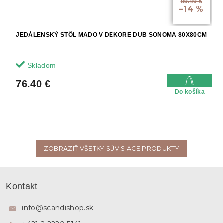
89.40 €
–14 %
JEDÁLENSKÝ STÔL MADO V DEKORE DUB SONOMA 80X80CM
Skladom
76.40 €
Do košíka
ZOBRAZIŤ VŠETKY SÚVISIACE PRODUKTY
Z
á
Kontakt
p
ä
info
@
scandishop.sk
t