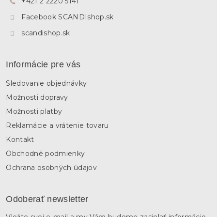
+421 2 2220 5141
i
e
Facebook SCANDIshop.sk
scandishop.sk
Informácie pre vás
Sledovanie objednávky
Možnosti dopravy
Možnosti platby
Reklamácie a vrátenie tovaru
Kontakt
Obchodné podmienky
Ochrana osobných údajov
Odoberať newsletter
Vložte svoj e-mail a my Vám budeme zasielať informácie