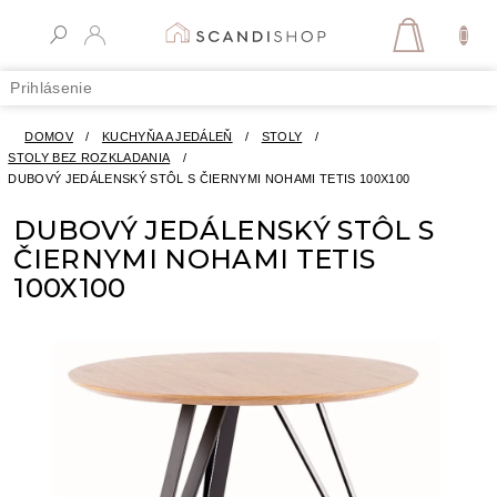
Prejsť
na
NÁKUPN
obsah
KOŠÍK
Prihlásenie
DOMOV
/
KUCHYŇA A JEDÁLEŇ
/
STOLY
/
STOLY BEZ ROZKLADANIA
/
DUBOVÝ JEDÁLENSKÝ STÔL S ČIERNYMI NOHAMI TETIS 100X100
DUBOVÝ JEDÁLENSKÝ STÔL S
ČIERNYMI NOHAMI TETIS
100X100