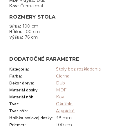
Dub
MDF + dyha:
Čierna mat.
Kov:
ROZMERY STOLA
100 cm
Šírka:
100 cm
Hĺbka:
76 cm
Výška:
DODATOČNÉ PARAMETRE
Stoly bez rozkladania
Kategória
:
Čierna
Farba
:
Dub
Dekor dreva
:
MDF
Materiál dosky
:
Kov
Materiál nôh
:
Okrúhle
Tvar
:
Atypické
Tvar nôh
:
38 mm
Hrúbka stolovej dosky
:
100 cm
Priemer
: