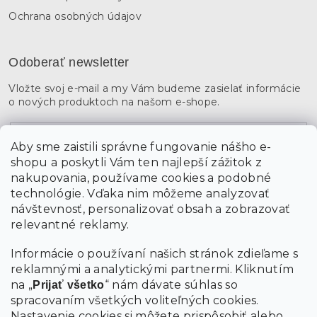
Ochrana osobných údajov
Odoberať newsletter
Vložte svoj e-mail a my Vám budeme zasielať informácie
o nových produktoch na našom e-shope.
Email
Aby sme zaistili správne fungovanie nášho e-
shopu a poskytli Vám ten najlepší zážitok z
Vložením údajov súhlasíte s
podmienkami ochrany
osobných údajov
nakupovania, používame cookies a podobné
technológie. Vďaka nim môžeme analyzovať
návštevnosť, personalizovať obsah a zobrazovať
PRIHLÁSIŤ SA
relevantné reklamy.
Informácie o používaní našich stránok zdieľame s
reklamnými a analytickými partnermi. Kliknutím
na „
“ nám dávate súhlas so
Prijať všetko
spracovaním všetkých voliteľných cookies.
Nastavenie cookies
si môžete prispôsobiť alebo