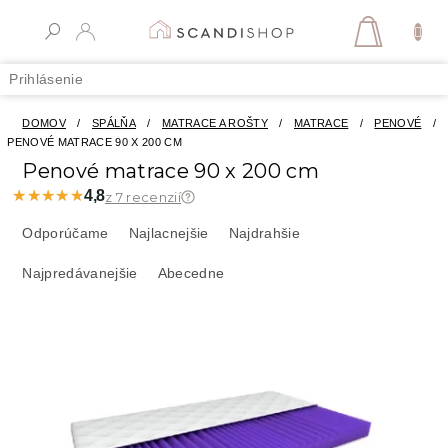
Prejsť
na
NÁKUPN
obsah
KOŠÍK
Prihlásenie
DOMOV
/
SPÁLŇA
/
MATRACE A ROŠTY
/
MATRACE
/
PENOVÉ
/
PENOVÉ MATRACE 90 X 200 CM
Penové matrace 90 x 200 cm
★★★★★
★★★★★
4,8
z 7 recenzií
R
a
Odporúčame
Najlacnejšie
Najdrahšie
d
Najpredávanejšie
Abecedne
e
n
i
V
e
ý
p
p
r
i
o
s
d
p