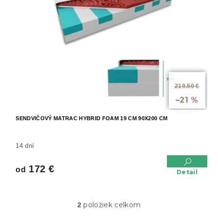
od
219.50 €
až
–21 %
SENDVIČOVÝ MATRAC HYBRID FOAM 19 CM 90X200 CM
14 dní
172 €
od
Detail
položiek celkom
2
O
v