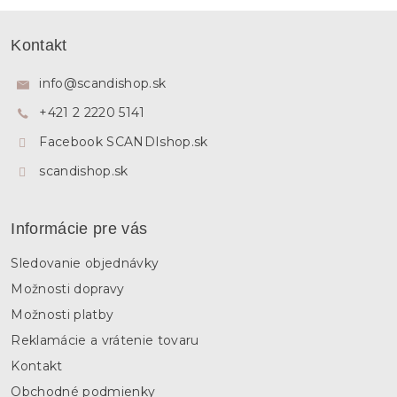
l
Z
á
á
Kontakt
d
p
a
ä
c
info
@
scandishop.sk
i
t
e
+421 2 2220 5141
i
p
e
Facebook SCANDIshop.sk
r
v
scandishop.sk
k
y
v
ý
Informácie pre vás
p
i
Sledovanie objednávky
s
u
Možnosti dopravy
Možnosti platby
Reklamácie a vrátenie tovaru
Kontakt
Obchodné podmienky