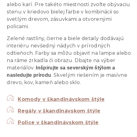
alebo karí. Pre takéto miestnosti zvoľte obývaciu
stenu v kriedovo bielej farbe v kombinácii so
svetlým drevom, zásuvkami a otvorenými
policami.
Zelené rastliny, čierne a biele detaily dodávajú
interiéru nevšedný nádych v prírodných
odtieňoch. Farby sa môžu objaviť na lampe alebo
na ráme zrkadla či obrazu. Dbajte na výber
materiálov.
Inšpirujte sa severským štýlom a
. Skvelým riešením je masívne
nasledujte prírodu
drevo, kov, kameň alebo sklo.
Komody v škandinávskom štýle
Regály v škandinávskom štýle
Police v škandinávskom štýle