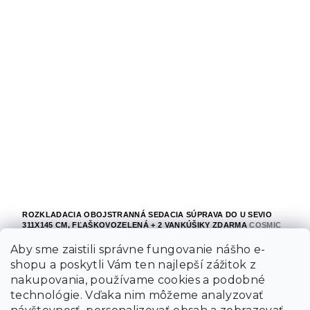
ROZKLADACIA OBOJSTRANNÁ SEDACIA SÚPRAVA DO U SEVIO
311X145 CM, FĽAŠKOVOZELENÁ + 2 VANKÚŠIKY ZDARMA
COSMIC
190
Aby sme zaistili správne fungovanie nášho e-
5 týždňov
shopu a poskytli Vám ten najlepší zážitok z
nakupovania, používame cookies a podobné
902.60 €
Do košíka
technológie. Vďaka nim môžeme analyzovať