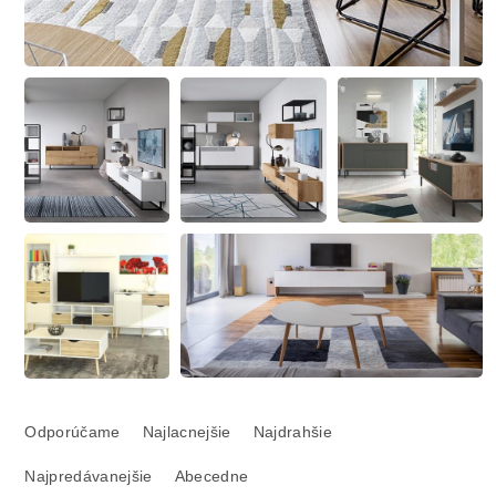
R
a
Odporúčame
Najlacnejšie
Najdrahšie
d
Najpredávanejšie
Abecedne
e