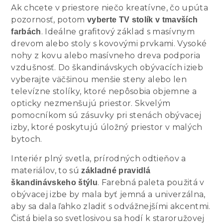
Ak chcete v priestore niečo kreatívne, čo upúta
pozornosť, potom
vyberte TV stolík v tmavších
. Ideálne grafitový základ s masívnym
farbách
drevom alebo stoly s kovovými prvkami. Vysoké
nohy z kovu alebo masívneho dreva podporia
vzdušnosť. Do škandinávskych obývacích izieb
vyberajte väčšinou menšie steny alebo len
televízne stolíky, ktoré nepôsobia objemne a
opticky nezmenšujú priestor. Skvelým
pomocníkom sú zásuvky pri stenách obývacej
izby, ktoré poskytujú úložný priestor v malých
bytoch.
Interiér plný svetla, prírodných odtieňov a
materiálov, to sú
základné pravidlá
. Farebná paleta použitá v
škandinávskeho štýlu
obývacej izbe by mala byť jemná a univerzálna,
aby sa dala ľahko zladiť s odvážnejšími akcentmi.
Čistá biela so svetlosivou sa hodí k staroružovej