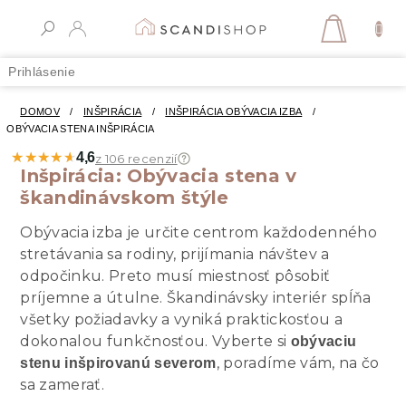
Prejsť
na
NÁKUPN
obsah
KOŠÍK
Prihlásenie
DOMOV
/
INŠPIRÁCIA
/
INŠPIRÁCIA OBÝVACIA IZBA
/
OBÝVACIA STENA INŠPIRÁCIA
★★★★★
★★★★★
4,6
z 106 recenzií
Inšpirácia: Obývacia stena v
škandinávskom štýle
Obývacia izba je určite centrom každodenného
stretávania sa rodiny, prijímania návštev a
odpočinku. Preto musí miestnosť pôsobiť
príjemne a útulne. Škandinávsky interiér spĺňa
všetky požiadavky a vyniká praktickosťou a
dokonalou funkčnosťou. Vyberte si
obývaciu
, poradíme vám, na čo
stenu inšpirovanú severom
sa zamerať.