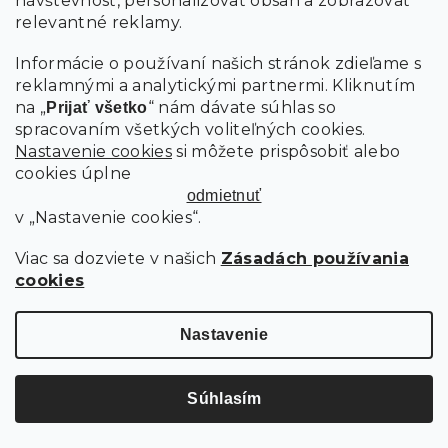
návštevnosť, personalizovať obsah a zobrazovať
relevantné reklamy.
Informácie o používaní našich stránok zdieľame s
reklamnými a analytickými partnermi. Kliknutím
na „
“ nám dávate súhlas so
Prijať všetko
spracovaním všetkých voliteľných cookies.
Nastavenie cookies
si môžete prispôsobiť alebo
cookies úplne
odmietnuť
v „Nastavenie cookies“.
Viac sa dozviete v našich
Zásadách používania
cookies
Nastavenie
ROZKLADACIA OBOJSTRANNÁ SEDACIA SÚPRAVA DO U SEVIO
311X145 CM, KRÉMOVÁ + 2 VANKÚŠIKY ZDARMA
COSMIC 10
5 týždňov
Súhlasím
902.60 €
Do košíka