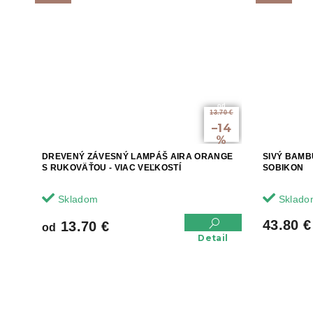
od
13.70 €
až
–14
%
DREVENÝ ZÁVESNÝ LAMPÁŠ AIRA ORANGE
SIVÝ BAMB
S RUKOVÄŤOU - VIAC VEĽKOSTÍ
SOBIKON
Skladom
Sklado
43.80 €
13.70 €
od
Detail