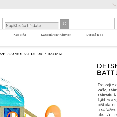
Kúpeľňa
Kancelársky nábytok
Detská izba
ZÁHRADU NERF BATTLE FORT 4,45X1,84 M
DETS
BATTL
Doprajte
vašej záh
záhradu 
a v
1,84 m
pištoľami
a súťaživo
ako sú far