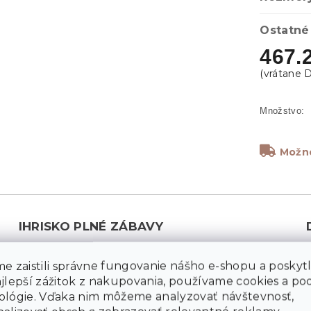
Ostatné
467.
Možno
IHRISKO PLNÉ ZÁBAVY
Vonkajšie herné zostavy predstavujú ideálny spôsob,
e zaistili správne fungovanie nášho e-shopu a poskyt
ako deti zabaviť na čerstvom vzduchu a zároveň
M
ajlepší zážitok z nakupovania, používame cookies a p
podporiť ich fyzický rozvoj. Vďaka interaktívnym
ológie. Vďaka nim môžeme analyzovať návštevnosť,
prvkom a hravému vyhotoveniu sa ihrisko stane