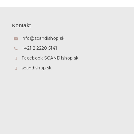
Z
á
p
Kontakt
ä
t
info
@
scandishop.sk
i
+421 2 2220 5141
e
Facebook SCANDIshop.sk
scandishop.sk