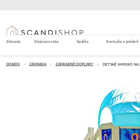
Prejsť
na
obsah
Záhrada
Obývacia izba
Spálňa
Kuchyňa a jedáleň
DOMOV
ZÁHRADA
ZÁHRADNÉ DOPLNKY
DETSKÉ IHRISKO NA 