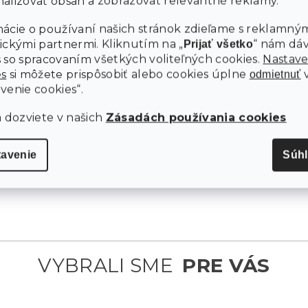
alizovať obsah a zobrazovať relevantné reklamy.
miestom, kde sa budú deti rady stretávať a hrať sa s
kamarátmi. Nechajte ich objavovať nové možnosti hry
ácie o používaní našich stránok zdieľame s reklamným
a dobrodružstvá priamo na vašej záhrade.
ickými partnermi. Kliknutím na „
“ nám dá
Prijať všetko
 so spracovaním všetkých voliteľných cookies.
Nastave
es
si môžete prispôsobiť alebo cookies úplne
odmietnuť
venie cookies“.
a dozviete v našich
Zásadách používania cookies
tavenie
Súh