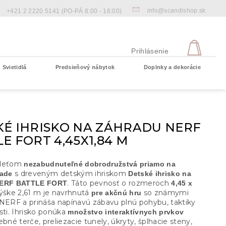
info@scandishop.sk
+421 2 2220 5141
(PO-PÁ 8:00 - 16:00)
NÁKU
KOŠÍ
Prihlásenie
Svietidlá
Predsieňový nábytok
Doplnky a dekorácie
Prázdny košík
KÉ IHRISKO NA ZÁHRADU NERF
E FORT 4,45X1,84 M
 deťom
nezabudnuteľné dobrodružstvá priamo na
s dreveným detským ihriskom
rade
Detské ihrisko na
. Táto pevnosť o rozmeroch
NERF BATTLE FORT
4,45 x
ýške 2,61 m je navrhnutá
so známymi
pre akčnú hru
 NERF a prináša napínavú zábavu plnú pohybu, taktiky
sti. Ihrisko ponúka
množstvo interaktívnych prvkov
ebné terče, preliezacie tunely, úkryty, šplhacie steny,