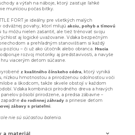
chody a výťah na náboje, ktorý zaisťuje ľahké
ie muníciou počas bitky.
LE FORT je ideálny pre všetkých malých
v odvážnej povahy, ktorí milujú
akciu, pohyb a tímovú
si tu môžu nielen zašantiť, ale tiež trénovať svoju
 rýchlosť aj logické uvažovanie. Vďaka bezpečným
priechodom a prehľadným stanovištiam si každý
u pozíciu – či už ako útočník alebo obranca.
Hracia
odporuje rozvoj motoriky aj predstavivosti, a navyše
hru viacerým deťom súčasne.
e vyrobené
, ktorý vyniká
z kvalitného čínskeho cédra
, nízkou hmotnosťou a prirodzenou odolnosťou voči
hnilobe a škodcom, takže skvele obstojí v každom
dobí. Vďaka kombinácii prírodného dreva a hravých
 panelov pôsobí prirodzene, a predsa zábavne –
e zapadne
a prinesie deťom
do rodinnej záhrady
.
ovej zábavy s priateľmi
tole nie sú súčasťou balenia.
 a materiál