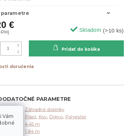
 parametre
20 €
Skladom
(>10 ks)
Pridať do košíka
sti doručenia
DODATOČNÉ PARAMETRE
Záhradné doplnky
Kategória
:
li Vám
Plast
,
Kov
,
Drevo
,
Polyester
ateriál
:
odobné
4,45 m
Dĺžka
:
1,84 m
Šírka
: