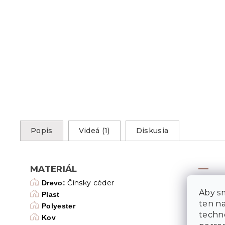
Popis
Videá (1)
Diskusia
MATERIÁL
Čínsky céder
Drevo:
Aby sm
Plast
ten n
Polyester
techn
Kov