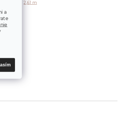
2,61 m
Výška
:
i a
vate
nie
v
lasím