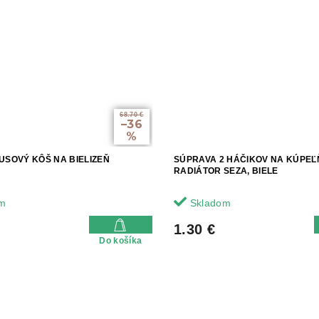
68.70 €
–36
%
USOVÝ KÔŠ NA BIELIZEŇ
SÚPRAVA 2 HÁČIKOV NA KÚPE
RADIÁTOR SEZA, BIELE
m
Skladom
1.30 €
Do košíka