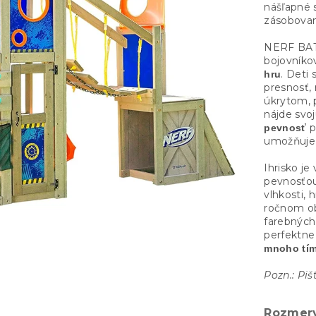
nášľapné s
zásobovan
NERF BATT
bojovníko
. Deti 
hru
presnosť,
úkrytom, 
nájde svoj
p
pevnosť
umožňuje 
Ihrisko j
pevnosťou
vlhkosti, 
ročnom ob
farebných
perfektn
mnoho tím
Pozn.: Piš
Rozmery