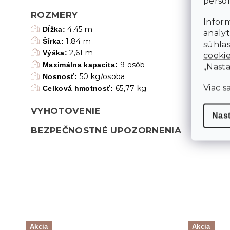
person
ROZMERY
Inform
4,45 m
Dĺžka:
analyt
1,84 m
Šírka:
súhlas
2,61 m
Výška:
cooki
9 osôb
Maximálna kapacita:
„Nasta
50 kg/osoba
Nosnosť:
Viac s
65,77 kg
Celková hmotnosť:
VYHOTOVENIE
Nas
BEZPEČNOSTNÉ UPOZORNENIA
Akcia
Akcia