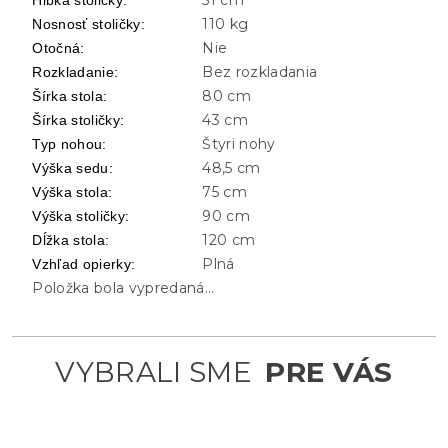
110 kg
Nosnosť stoličky
:
Nie
Otočná
:
Bez rozkladania
Rozkladanie
:
80 cm
Šírka stola
:
43 cm
Šírka stoličky
:
Štyri nohy
Typ nohou
:
48,5 cm
Výška sedu
:
75 cm
Výška stola
:
90 cm
Výška stoličky
:
120 cm
Dĺžka stola
:
Plná
Vzhľad opierky
:
Položka bola vypredaná…