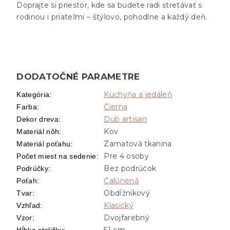
Doprajte si priestor, kde sa budete radi stretávať s
rodinou i priateľmi – štýlovo, pohodlne a každý deň.
DODATOČNÉ PARAMETRE
Kuchyňa a jedáleň
Kategória
:
Čierna
Farba
:
Dub artisan
Dekor dreva
:
Kov
Materiál nôh
:
Zamatová tkanina
Materiál poťahu
:
Pre 4 osoby
Počet miest na sedenie
:
Bez podrúčok
Podrúčky
:
Čalúnená
Poťah
:
Obdĺžnikový
Tvar
:
Klasický
Vzhľad
:
Dvojfarebný
Vzor
:
51 cm
Hĺbka stoličky
: