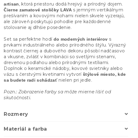
, ktorá priestoru dodá hrejivý a prírodný dojem.
artisan
s jemným vertikálnym
Čierne zamatové stoličky LAVA
prešívaním a kovovými nohami nielen skvele vyzerajú,
ale zároveň poskytujú pohodlie pre každodenné
stolovanie aj dlhšie posedenie.
Set sa perfektne hodí
s
do moderných interiérov
prvkami industriálneho alebo prírodného štýlu. Výrazný
kontrast čiernej a dubového dekoru pôsobí nadčasovo
a vkusne, zvlášť v kombinácii so svetlými stenami,
drevenou podlahou alebo prírodnými textíliami.
Doplnok o keramické nádoby, kovové svietniky alebo
vázu s čerstvými kvetinami vytvorí
štýlové miesto, kde
nielen pri jedle.
sa budete radi schádzať
Pozn.: Zobrazenie farby sa môže mierne líšiť od
skutočnosti.
Rozmery
Materiál a farba