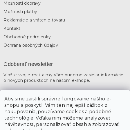
Možnosti dopravy
Možnosti platby
Reklamácie a vrátenie tovaru
Kontakt
Obchodné podmienky
Ochrana osobných údajov
Odoberať newsletter
Vložte svoj e-mail a my Vám budeme zasielať informácie
o nových produktoch na našom e-shope.
Email
Aby sme zaistili správne fungovanie nášho e-
shopu a poskytli Vám ten najlepší zážitok z
Vložením údajov súhlasíte s
podmienkami ochrany
osobných údajov
nakupovania, používame cookies a podobné
technológie. Vďaka nim môžeme analyzovať
návštevnosť, personalizovať obsah a zobrazovať
PRIHLÁSIŤ SA