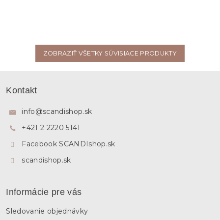
ZOBRAZIŤ VŠETKY SÚVISIACE PRODUKTY
Z
á
Kontakt
p
ä
info
@
scandishop.sk
t
+421 2 2220 5141
i
e
Facebook SCANDIshop.sk
scandishop.sk
Informácie pre vás
Sledovanie objednávky