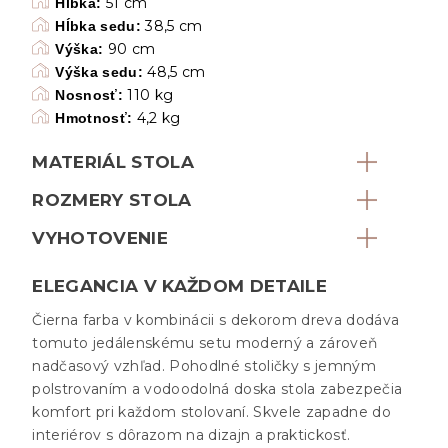
51 cm
Hĺbka:
38,5 cm
Hĺbka sedu:
90 cm
Výška:
48,5 cm
Výška sedu:
110 kg
Nosnosť:
4,2 kg
Hmotnosť:
MATERIÁL STOLA
ROZMERY STOLA
VYHOTOVENIE
ELEGANCIA V KAŽDOM DETAILE
Čierna farba v kombinácii s dekorom dreva dodáva
tomuto jedálenskému setu moderný a zároveň
nadčasový vzhľad. Pohodlné stoličky s jemným
polstrovaním a vodoodolná doska stola zabezpečia
komfort pri každom stolovaní. Skvele zapadne do
interiérov s dôrazom na dizajn a praktickosť.