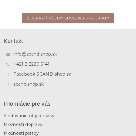
ZOBRAZIŤ VŠETKY SÚVISIACE PRODUKTY
Z
á
Kontakt
p
ä
info
@
scandishop.sk
t
+421 2 2220 5141
i
e
Facebook SCANDIshop.sk
scandishop.sk
Informácie pre vás
Sledovanie objednávky
Možnosti dopravy
Možnosti platby