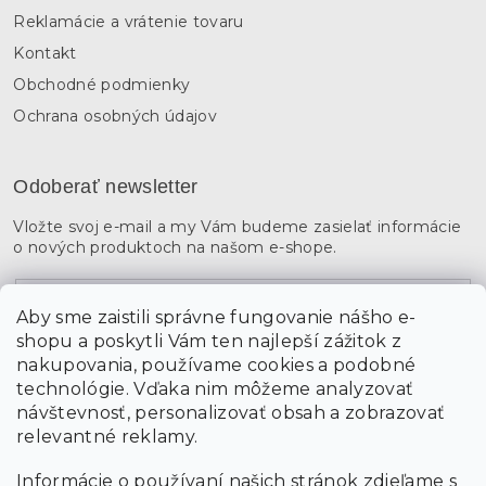
Reklamácie a vrátenie tovaru
Kontakt
Obchodné podmienky
Ochrana osobných údajov
Odoberať newsletter
Vložte svoj e-mail a my Vám budeme zasielať informácie
o nových produktoch na našom e-shope.
Email
Aby sme zaistili správne fungovanie nášho e-
shopu a poskytli Vám ten najlepší zážitok z
Vložením údajov súhlasíte s
podmienkami ochrany
osobných údajov
nakupovania, používame cookies a podobné
technológie. Vďaka nim môžeme analyzovať
návštevnosť, personalizovať obsah a zobrazovať
PRIHLÁSIŤ SA
relevantné reklamy.
Informácie o používaní našich stránok zdieľame s