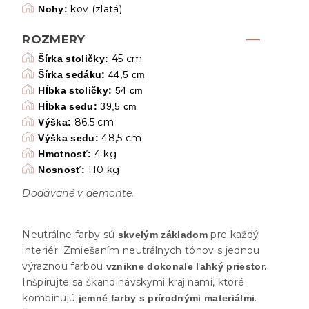
kov
(zlatá)
Nohy:
ROZMERY
45 cm
Šírka stoličky:
Šírka sedáku:
44,5 cm
Hĺbka stoličky:
54 cm
Hĺbka sedu:
39,5 cm
86,5 cm
Výška:
48,5 cm
Výška sedu:
4 kg
Hmotnosť:
110 kg
Nosnosť:
Dodávané v demonte.
Neutrálne farby sú
pre každý
skvelým základom
interiér. Zmiešaním neutrálnych tónov s jednou
výraznou farbou
vznikne dokonale ľahký priestor.
Inšpirujte sa škandinávskymi krajinami, ktoré
kombinujú
.
jemné farby s prírodnými materiálmi