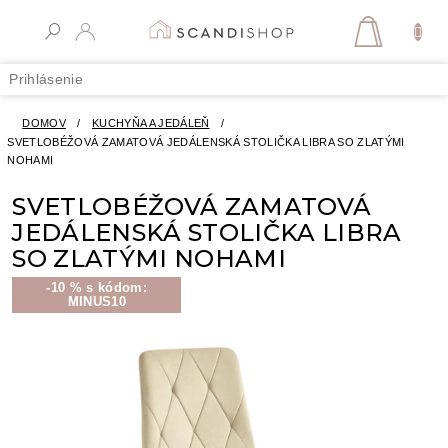
Prejsť
na
NÁKUPN
obsah
KOŠÍK
Prihlásenie
DOMOV
/
KUCHYŇA A JEDÁLEŇ
/
SVETLOBÉŽOVÁ ZAMATOVÁ JEDÁLENSKÁ STOLIČKA LIBRA SO ZLATÝMI
NOHAMI
SVETLOBÉŽOVÁ ZAMATOVÁ
JEDÁLENSKÁ STOLIČKA LIBRA
SO ZLATÝMI NOHAMI
-10 % s kódom:
MINUS10