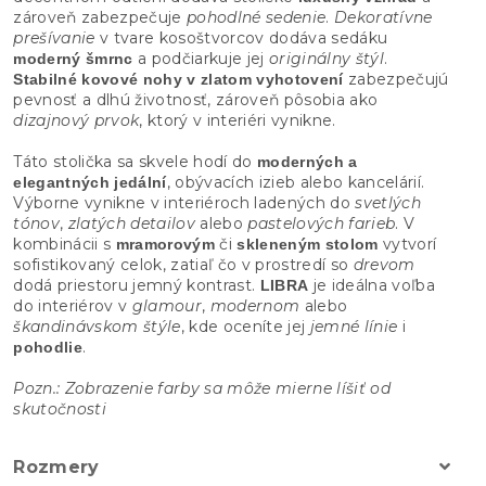
zároveň zabezpečuje
pohodlné sedenie
.
Dekoratívne
prešívanie
v tvare kosoštvorcov dodáva sedáku
a podčiarkuje jej
originálny štýl
.
moderný šmrnc
zabezpečujú
Stabilné kovové nohy v zlatom vyhotovení
pevnosť a dlhú životnosť, zároveň pôsobia ako
dizajnový prvok
, ktorý v interiéri vynikne.
Táto stolička sa skvele hodí do
moderných a
, obývacích izieb alebo kancelárií.
elegantných jedální
Výborne vynikne v interiéroch ladených do
svetlých
tónov
,
zlatých detailov
alebo
pastelových farieb
. V
kombinácii s
či
vytvorí
mramorovým
skleneným stolom
sofistikovaný celok, zatiaľ čo v prostredí so
drevom
dodá priestoru jemný kontrast.
je ideálna voľba
LIBRA
do interiérov v
glamour
,
modernom
alebo
škandinávskom štýle
, kde oceníte jej
jemné línie
i
.
pohodlie
Pozn.: Zobrazenie farby sa môže mierne líšiť od
skutočnosti
Rozmery