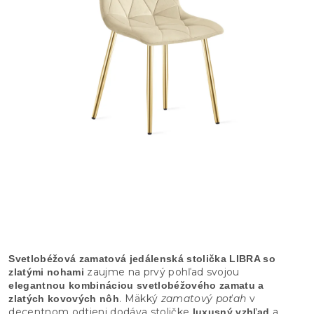
Svetlobéžová zamatová jedálenská stolička LIBRA so
zaujme na prvý pohľad svojou
zlatými nohami
elegantnou kombináciou svetlobéžového zamatu a
. Mäkký
zamatový poťah
v
zlatých kovových nôh
decentnom odtieni dodáva stoličke
a
luxusný vzhľad