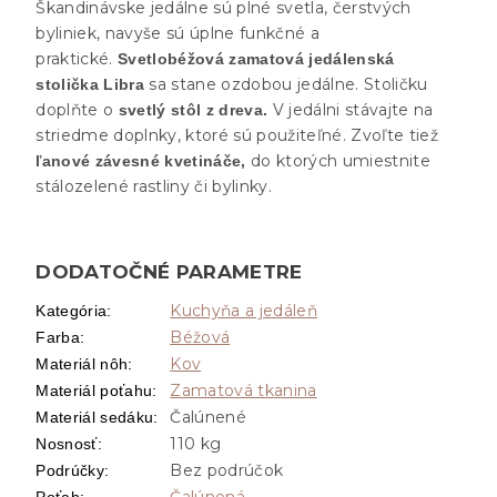
Škandinávske jedálne sú plné svetla, čerstvých
byliniek, navyše sú úplne funkčné a
praktické.
Svetlobéžová zamatová jedálenská
sa stane ozdobou jedálne. Stoličku
stolička Libra
doplňte o
V jedálni stávajte na
svetlý stôl z dreva.
striedme doplnky, ktoré sú použiteľné. Zvoľte tiež
do ktorých umiestnite
ľanové závesné kvetináče,
stálozelené rastliny či bylinky.
DODATOČNÉ PARAMETRE
Kuchyňa a jedáleň
Kategória
:
Béžová
Farba
:
Kov
Materiál nôh
:
Zamatová tkanina
Materiál poťahu
:
Čalúnené
Materiál sedáku
:
110 kg
Nosnosť
:
Bez podrúčok
Podrúčky
:
Čalúnená
Poťah
: