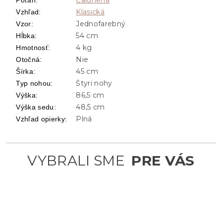
Klasická
Vzhľad
:
Jednofarebný
Vzor
:
54 cm
Hĺbka
:
4 kg
Hmotnosť
:
Nie
Otočná
:
45 cm
Šírka
:
Štyri nohy
Typ nohou
:
86,5 cm
Výška
:
48,5 cm
Výška sedu
:
Plná
Vzhľad opierky
: