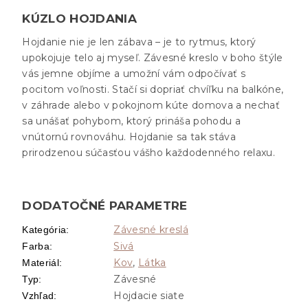
KÚZLO HOJDANIA
Hojdanie nie je len zábava – je to rytmus, ktorý
upokojuje telo aj myseľ. Závesné kreslo v boho štýle
vás jemne objíme a umožní vám odpočívať s
pocitom voľnosti. Stačí si dopriať chvíľku na balkóne,
v záhrade alebo v pokojnom kúte domova a nechať
sa unášať pohybom, ktorý prináša pohodu a
vnútornú rovnováhu. Hojdanie sa tak stáva
prirodzenou súčasťou vášho každodenného relaxu.
DODATOČNÉ PARAMETRE
Závesné kreslá
Kategória
:
Sivá
Farba
:
Kov
,
Látka
Materiál
:
Závesné
Typ
:
Hojdacie siate
Vzhľad
: