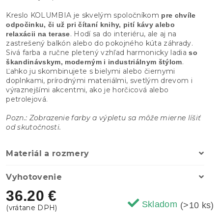
Kreslo KOLUMBIA je skvelým spoločníkom
pre chvíle
odpočinku, či už pri čítaní knihy, pití kávy alebo
. Hodí sa do interiéru, ale aj na
relaxácii na terase
zastrešený balkón alebo do pokojného kúta záhrady.
Sivá farba a ručne pletený vzhľad harmonicky ladia
so
.
škandinávskym, moderným i industriálnym štýlom
Ľahko ju skombinujete s bielymi alebo čiernymi
doplnkami, prírodnými materiálmi, svetlým drevom i
výraznejšími akcentmi, ako je horčicová alebo
petrolejová.
Pozn.: Zobrazenie farby a výpletu sa môže mierne líšiť
od skutočnosti.
Materiál a rozmery
Vyhotovenie
36.20 €
Skladom
(>10 ks)