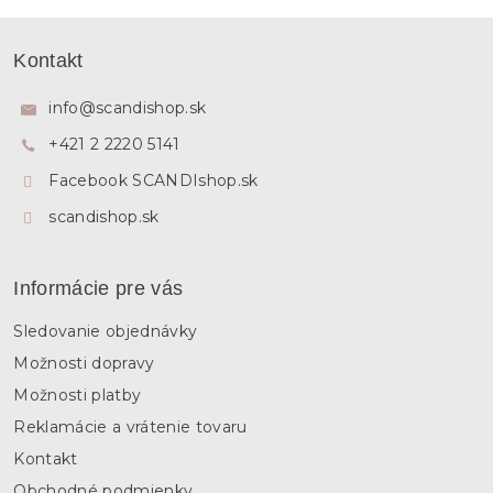
Z
á
Kontakt
p
ä
info
@
scandishop.sk
t
+421 2 2220 5141
i
e
Facebook SCANDIshop.sk
scandishop.sk
Informácie pre vás
Sledovanie objednávky
Možnosti dopravy
Možnosti platby
Reklamácie a vrátenie tovaru
Kontakt
Obchodné podmienky