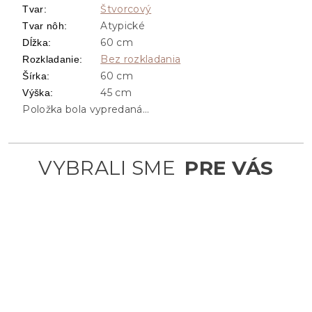
Štvorcový
Tvar
:
Atypické
Tvar nôh
:
60 cm
Dĺžka
:
Bez rozkladania
Rozkladanie
:
60 cm
Šírka
:
45 cm
Výška
:
Položka bola vypredaná…