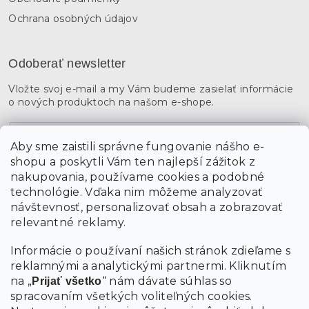
Ochrana osobných údajov
Odoberať newsletter
Vložte svoj e-mail a my Vám budeme zasielať informácie
o nových produktoch na našom e-shope.
Email
Aby sme zaistili správne fungovanie nášho e-
shopu a poskytli Vám ten najlepší zážitok z
Vložením údajov súhlasíte s
podmienkami ochrany
osobných údajov
nakupovania, používame cookies a podobné
technológie. Vďaka nim môžeme analyzovať
návštevnosť, personalizovať obsah a zobrazovať
PRIHLÁSIŤ SA
relevantné reklamy.
Informácie o používaní našich stránok zdieľame s
reklamnými a analytickými partnermi. Kliknutím
na „
“ nám dávate súhlas so
Prijať všetko
spracovaním všetkých voliteľných cookies.