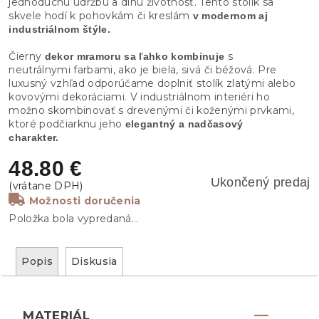
jednoduchú údržbu a dlhú životnosť. Tento stolík sa
skvele hodí k pohovkám či kreslám
v modernom aj
industriálnom štýle.
Čierny
s
dekor mramoru sa ľahko kombinuje
neutrálnymi farbami, ako je biela, sivá či béžová. Pre
luxusný vzhľad odporúčame doplniť stolík zlatými alebo
kovovými dekoráciami. V industriálnom interiéri ho
možno skombinovať s drevenými či koženými prvkami,
ktoré podčiarknu jeho
elegantný a nadčasový
charakter.
48.80 €
Ukončený predaj
Možnosti doručenia
Položka bola vypredaná…
Popis
Diskusia
MATERIÁL