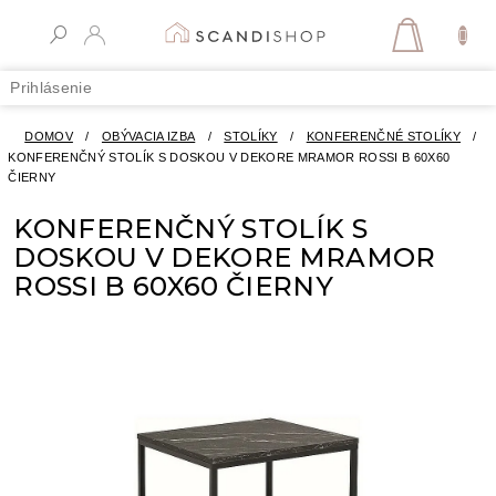
Prejsť
na
NÁKUPN
obsah
KOŠÍK
Prihlásenie
DOMOV
/
OBÝVACIA IZBA
/
STOLÍKY
/
KONFERENČNÉ STOLÍKY
/
KONFERENČNÝ STOLÍK S DOSKOU V DEKORE MRAMOR ROSSI B 60X60
ČIERNY
KONFERENČNÝ STOLÍK S
DOSKOU V DEKORE MRAMOR
ROSSI B 60X60 ČIERNY