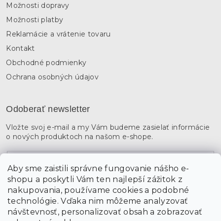
Možnosti dopravy
Možnosti platby
Reklamácie a vrátenie tovaru
Kontakt
Obchodné podmienky
Ochrana osobných údajov
Odoberať newsletter
Vložte svoj e-mail a my Vám budeme zasielať informácie
o nových produktoch na našom e-shope.
Email
Aby sme zaistili správne fungovanie nášho e-
shopu a poskytli Vám ten najlepší zážitok z
Vložením údajov súhlasíte s
podmienkami ochrany
osobných údajov
nakupovania, používame cookies a podobné
technológie. Vďaka nim môžeme analyzovať
návštevnosť, personalizovať obsah a zobrazovať
PRIHLÁSIŤ SA