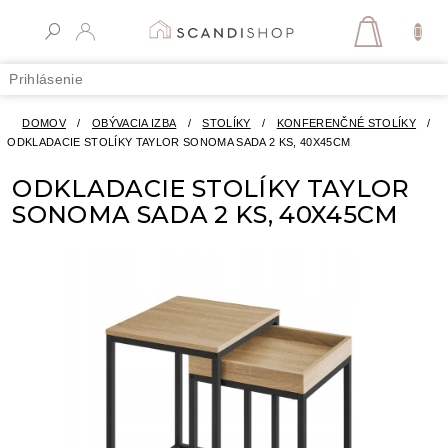
Prejsť
na
NÁKUPN
obsah
KOŠÍK
Prihlásenie
DOMOV
/
OBÝVACIA IZBA
/
STOLÍKY
/
KONFERENČNÉ STOLÍKY
/
ODKLADACIE STOLÍKY TAYLOR SONOMA SADA 2 KS, 40X45CM
ODKLADACIE STOLÍKY TAYLOR
SONOMA SADA 2 KS, 40X45CM