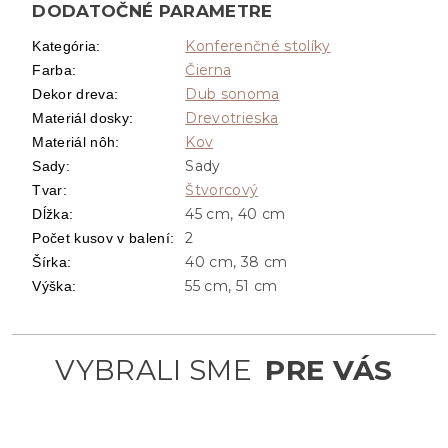
DODATOČNÉ PARAMETRE
Konferenčné stolíky
Kategória
:
Čierna
Farba
:
Dub sonoma
Dekor dreva
:
Drevotrieska
Materiál dosky
:
Kov
Materiál nôh
:
Sady
Sady
:
Štvorcový
Tvar
:
45 cm, 40 cm
Dĺžka
:
2
Počet kusov v balení
:
40 cm, 38 cm
Šírka
:
55 cm, 51 cm
Výška
: