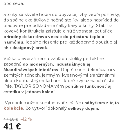
pod seba.
Stolíky sa skvele hodia do obývacej izby vedľa pohovky,
do spálne ako štýlové nočné stolíky, alebo napríklad do
pracovne pre odkladanie šálky kávy a knihy. Stabilná
kovová konštrukcia zaisťuje dlhú životnosť, zatiaľ čo
prírodný dekor dreva vnesie do priestoru teplo a
. Ideálne riešenie pre každodenné použitie aj
harmóniu
ako
.
designový prvok
Vďaka univerzálnemu vzhľadu stolíky perfektne
zapadnú
do moderných, industriálnych aj
. Doplňte ich dekoráciami v
škandinávskych interiérov
zemitých tónoch, jemnými kvetinovými aranžmánmi
alebo kontrastnými farbami, ktoré zvýraznia ich čisté
línie. TAYLOR SONOMA vám
ponúkne funkčnosť aj
.
estetiku v jednom balení
Výrobok možno kombinovať s ďalším
nábytkom z tejto
kolekcie
čo vytvorí dokonalý
,
celkový dojem.
–12 %
47.10 €
41 €