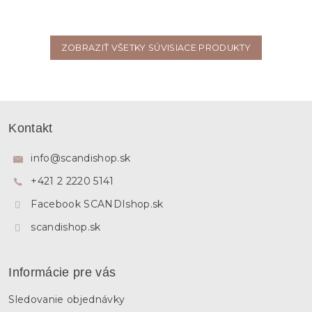
ZOBRAZIŤ VŠETKY SÚVISIACE PRODUKTY
Z
á
Kontakt
p
ä
info
@
scandishop.sk
t
+421 2 2220 5141
i
e
Facebook SCANDIshop.sk
scandishop.sk
Informácie pre vás
Sledovanie objednávky