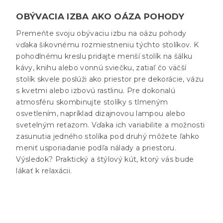
OBÝVACIA IZBA AKO OÁZA POHODY
Premeňte svoju obývaciu izbu na oázu pohody
vďaka šikovnému rozmiestneniu týchto stolíkov. K
pohodlnému kreslu pridajte menší stolík na šálku
kávy, knihu alebo vonnú sviečku, zatiaľ čo väčší
stolík skvele poslúži ako priestor pre dekorácie, vázu
s kvetmi alebo izbovú rastlinu. Pre dokonalú
atmosféru skombinujte stolíky s tlmeným
osvetlením, napríklad dizajnovou lampou alebo
svetelným reťazom. Vďaka ich variabilite a možnosti
zasunutia jedného stolíka pod druhý môžete ľahko
meniť usporiadanie podľa nálady a priestoru.
Výsledok? Praktický a štýlový kút, ktorý vás bude
lákať k relaxácii.