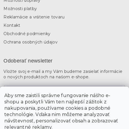
Možnosti dopravy
Možnosti platby
Reklamácie a vrátenie tovaru
Kontakt
Obchodné podmienky
Ochrana osobných údajov
Odoberať newsletter
Vložte svoj e-mail a my Vám budeme zasielať informácie
o nových produktoch na našom e-shope.
Email
Aby sme zaistili správne fungovanie nášho e-
shopu a poskytli Vám ten najlepší zážitok z
Vložením údajov súhlasíte s
podmienkami ochrany
osobných údajov
nakupovania, používame cookies a podobné
technológie. Vďaka nim môžeme analyzovať
návštevnosť, personalizovať obsah a zobrazovať
PRIHLÁSIŤ SA
relevantné reklamy.