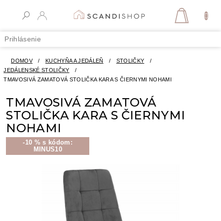
Prejsť
na
NÁKUPN
obsah
KOŠÍK
Prihlásenie
DOMOV
/
KUCHYŇA A JEDÁLEŇ
/
STOLIČKY
/
JEDÁLENSKÉ STOLIČKY
/
TMAVOSIVÁ ZAMATOVÁ STOLIČKA KARA S ČIERNYMI NOHAMI
TMAVOSIVÁ ZAMATOVÁ
STOLIČKA KARA S ČIERNYMI
NOHAMI
-10 % s kódom:
MINUS10