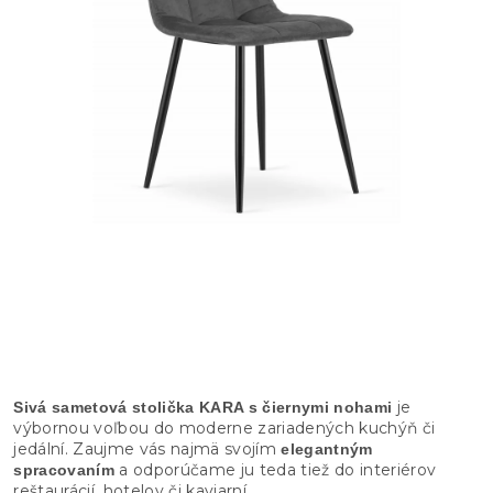
je
Sivá sametová stolička KARA s čiernymi nohami
výbornou voľbou do moderne zariadených kuchýň či
jedální. Zaujme vás najmä svojím
elegantným
a odporúčame ju teda tiež do interiérov
spracovaním
reštaurácií, hotelov či kaviarní.