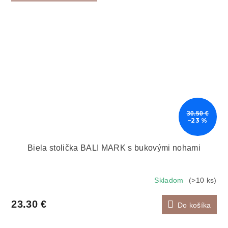
30.50 €
–23 %
Biela stolička BALI MARK s bukovými nohami
Skladom
(>10 ks)
23.30 €
Do košíka