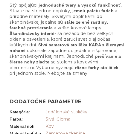
Štýl spájajúci
jednoduché tvary a vysokú funkčnosť.
Stavte na striedme doplnky,
a
jemnú paletu farieb
prírodné materiály. Skvelými doplnkami do
škandinávskej jedálne sú
stále zelené rastliny,
a veľké kovové lampy.
farebné prestieranie
sa nezaobíde bez veľkých
Škandinávsky interiér
okien a osvetlenia, ktoré zaručí svetlo aj počas
krátkych dní.
Sivá sametová stolička KARA s čiernymi
dokonale zapadne do jedálne inšpirovanej
nohami
škandinávskymi krajinami. Jednoduché
prešívanie a
so stolom s kovovými
čierne nohy zlaďte
elementmi. Výborne vyzerajú
rôzne farby stoličiek
pri jednom stole. Nebojte sa zmeny.
DODATOČNÉ PARAMETRE
Jedálenské stoličky
Kategória
:
Sivá
,
Čierna
Farba
:
Kov
Materiál nôh
:
Zamatová tkanina
Materiál poťahu
: