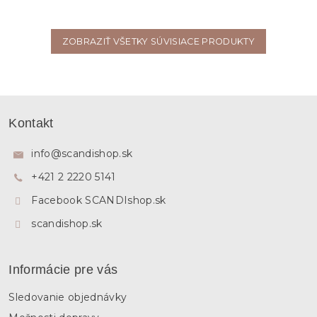
ZOBRAZIŤ VŠETKY SÚVISIACE PRODUKTY
Z
á
Kontakt
p
ä
info
@
scandishop.sk
t
+421 2 2220 5141
i
e
Facebook SCANDIshop.sk
scandishop.sk
Informácie pre vás
Sledovanie objednávky