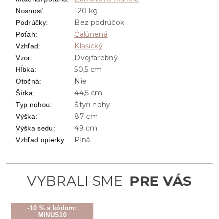
120 kg
Nosnosť
:
Bez podrúčok
Podrúčky
:
Čalúnená
Poťah
:
Klasický
Vzhľad
:
Dvojfarebný
Vzor
:
50,5 cm
Hĺbka
:
Nie
Otočná
:
44,5 cm
Šírka
:
Štyri nohy
Typ nohou
:
87 cm
Výška
:
49 cm
Výška sedu
:
Plná
Vzhľad opierky
:
-10 % s kódom:
MINUS10