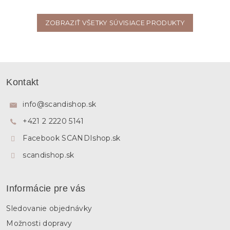
ZOBRAZIŤ VŠETKY SÚVISIACE PRODUKTY
Z
á
Kontakt
p
ä
info
@
scandishop.sk
t
+421 2 2220 5141
i
e
Facebook SCANDIshop.sk
scandishop.sk
Informácie pre vás
Sledovanie objednávky
Možnosti dopravy