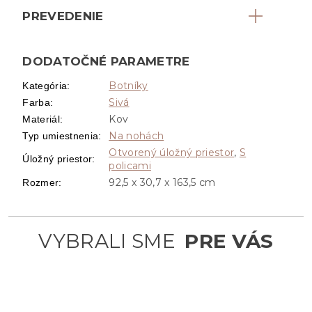
PREVEDENIE
DODATOČNÉ PARAMETRE
Botníky
Kategória
:
Sivá
Farba
:
Kov
Materiál
:
Na nohách
Typ umiestnenia
:
Otvorený úložný priestor
,
S
Úložný priestor
:
policami
92,5 x 30,7 x 163,5 cm
Rozmer
: