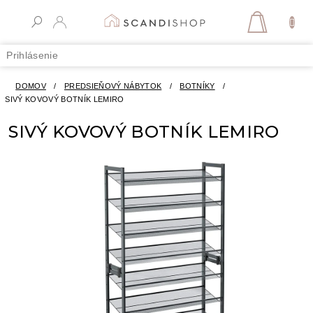
Prejsť
na
NÁKUPN
obsah
KOŠÍK
Prihlásenie
DOMOV
/
PREDSIEŇOVÝ NÁBYTOK
/
BOTNÍKY
/
SIVÝ KOVOVÝ BOTNÍK LEMIRO
SIVÝ KOVOVÝ BOTNÍK LEMIRO