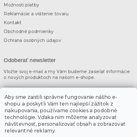
Možnosti platby
Reklamácie a vrátenie tovaru
Kontakt
Obchodné podmienky
Ochrana osobných údajov
Odoberať newsletter
Vložte svoj e-mail a my Vám budeme zasielať informácie
o nových produktoch na našom e-shope.
Email
Aby sme zaistili správne fungovanie nášho e-
shopu a poskytli Vám ten najlepší zážitok z
Vložením údajov súhlasíte s
podmienkami ochrany
osobných údajov
nakupovania, používame cookies a podobné
technológie. Vďaka nim môžeme analyzovať
návštevnosť, personalizovať obsah a zobrazovať
PRIHLÁSIŤ SA
relevantné reklamy.