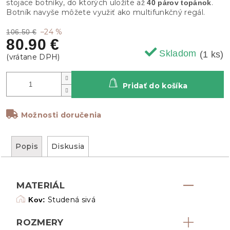
stojace botníky, do ktorých uložíte až
.
40 párov topánok
Botník navyše môžete využiť ako multifunkčný regál.
–24 %
106.50 €
80.90 €
Skladom
(1 ks)
Pridať do košíka
Možnosti doručenia
Popis
Diskusia
MATERIÁL
Studená sivá
Kov:
ROZMERY