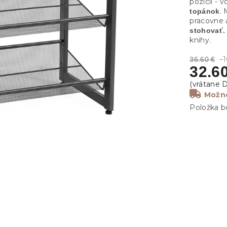
pozícií - 
.
topánok
pracovne 
stohovať.
knihy.
–
36.60 €
32.6
Možno
Položka b