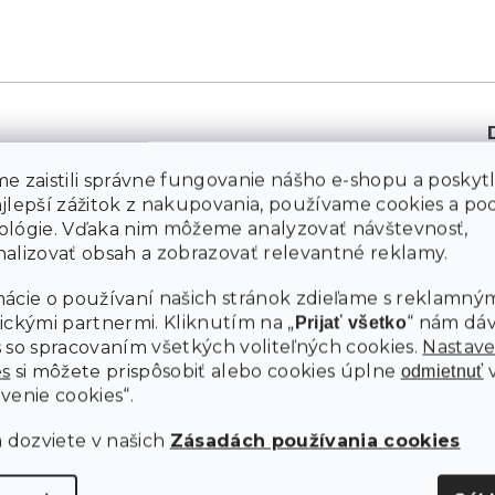
e zaistili správne fungovanie nášho e-shopu a poskyt
ajlepší zážitok z nakupovania, používame cookies a p
M
ológie. Vďaka nim môžeme analyzovať návštevnosť,
alizovať obsah a zobrazovať relevantné reklamy.
Ú
ácie o používaní našich stránok zdieľame s reklamným
ickými partnermi. Kliknutím na „
“ nám dá
Prijať všetko
 so spracovaním všetkých voliteľných cookies.
Nastave
es
si môžete prispôsobiť alebo cookies úplne
odmietnuť
venie cookies“.
a dozviete v našich
Zásadách používania cookies