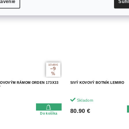
tavenie
Súh
17.40 €
–9
%
KOVOVÝM RÁMOM ORDEN 173X33
SIVÝ KOVOVÝ BOTNÍK LEMIRO
Y
Skladom
80.90 €
Do košíka