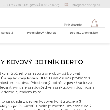
info@scandishop.sk
+421 2 2220 5141
(PO-PÁ 8:00 - 16:00)
NÁKU
KOŠÍ
Prihlásenie
Svietidlá
Predsieňový nábytok
Doplnky a dekorácie
Prázdny košík
NY KOVOVÝ BOTNÍK BERTO
tkom úložného priestoru pre obuv už bojovať
.
vyrieši váš problém s
Čierny kovový botník BERTO
iestom raz dva. Priestranný botník z
pevného kovu
elegantným, ale predovšetkým praktickým doplnkom
 v dome aj malom byte.
rto sa skladá z pevnej kovovej konštrukcie a
3
. Každú z políc je možné umiestniť do 2
eľných políc