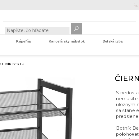
Kúpeľňa
Kancelársky nábytok
Detská izba
BOTNÍK BERTO
ČIER
S nedosta
nemusíte
úložným m
sa stane 
predsiene
Botník Be
polohovat