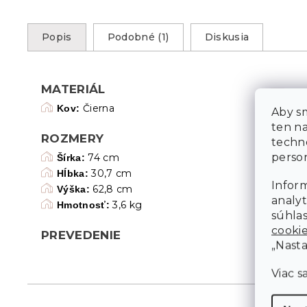
Popis
Podobné (1)
Diskusia
MATERIÁL
Čierna
Kov:
Aby sm
ten n
ROZMERY
techn
person
74 cm
Šírka:
30,7 cm
Hĺbka:
Inform
62,8 cm
Výška:
analyt
3,6 kg
Hmotnosť:
súhlas
cooki
PREVEDENIE
„Nasta
Viac s