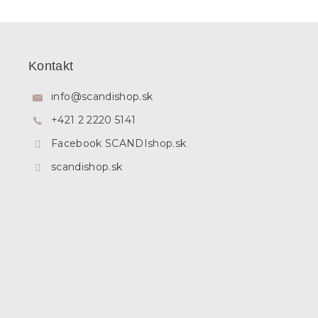
Z
á
p
Kontakt
ä
t
info
@
scandishop.sk
i
+421 2 2220 5141
e
Facebook SCANDIshop.sk
scandishop.sk