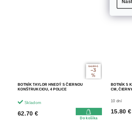
Nas
64.90 €
–3
%
BOTNÍK TAYLOR HNEDÝ S ČIERNOU
BOTNÍK S 
KONŠTRUKCIOU, 4 POLICE
CM, ČIERN
10 dní
Skladom
15.80 €
62.70 €
Do košíka