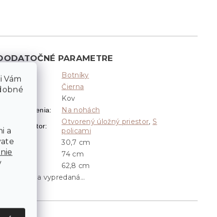
DODATOČNÉ PARAMETRE
Botníky
Kategória
:
li Vám
Čierna
Farba
:
odobné
Kov
ateriál
:
Na nohách
Typ umiestnenia
:
Otvorený úložný priestor
,
S
ložný priestor
:
i a
policami
vate
30,7 cm
Hĺbka
:
nie
74 cm
Šírka
:
v
62,8 cm
Výška
:
Položka bola vypredaná…