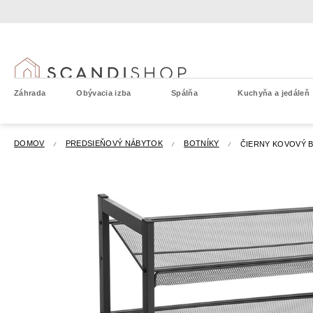
Prejsť
na
obsah
Záhrada
Obývacia izba
Spálňa
Kuchyňa a jedáleň
DOMOV
PREDSIEŇOVÝ NÁBYTOK
BOTNÍKY
ČIERNY KOVOVÝ 