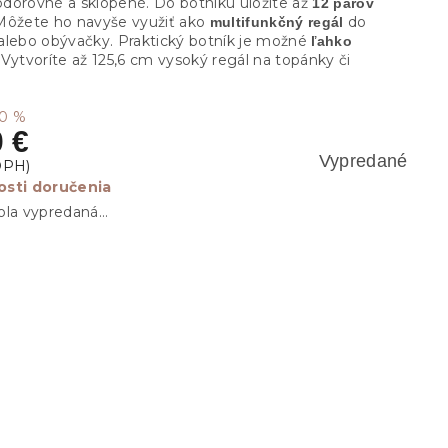
vodorovné a sklopené. Do botníku uložíte až
12 párov
 Môžete ho navyše využiť ako
do
multifunkčný regál
alebo obývačky. Praktický botník je možné
ľahko
Vytvoríte až 125,6 cm vysoký regál na topánky či
10 %
0 €
Vypredané
sti doručenia
ola vypredaná…