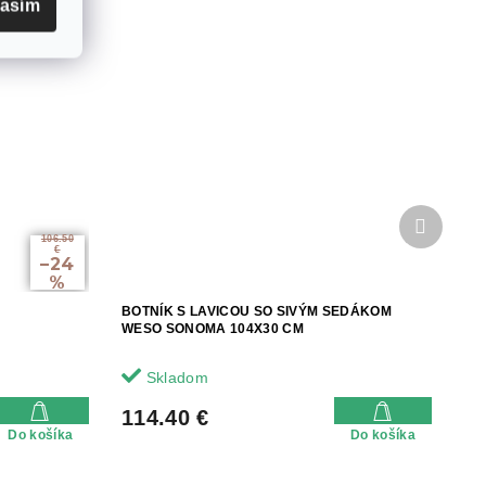
lasím
Ďalší
produkt
106.50
€
–24
%
BOTNÍK S LAVICOU SO SIVÝM SEDÁKOM
WESO SONOMA 104X30 CM
Skladom
114.40 €
Do košíka
Do košíka