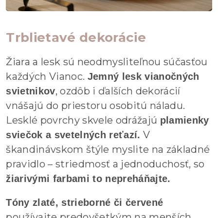
Trblietavé dekorácie
Žiara a lesk sú neodmysliteľnou súčasťou
každých Vianoc.
Jemný lesk vianočných
, ozdôb i ďalších dekorácií
svietnikov
vnášajú do priestoru osobitú náladu.
Lesklé povrchy skvele odrážajú
plamienky
V
sviečok a svetelných reťazí.
škandinávskom štýle myslite na základné
pravidlo – striedmosť a jednoduchosť, so
žiarivými farbami to nepreháňajte.
Tóny zlaté, strieborné či červené
používajte predovšetkým na menších