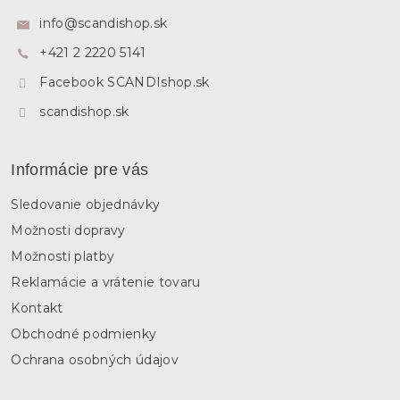
ä
info
@
scandishop.sk
t
+421 2 2220 5141
i
e
Facebook SCANDIshop.sk
scandishop.sk
Informácie pre vás
Sledovanie objednávky
Možnosti dopravy
Možnosti platby
Reklamácie a vrátenie tovaru
Kontakt
Obchodné podmienky
Ochrana osobných údajov