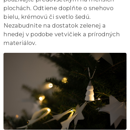
plochách. Odtiene doplňte o snehovo
bielu, krémovú či svetlo šedú.
Nezabudnite na dostatok zelenej a
hnedej v podobe vetvičiek a prírodných
materiálov.