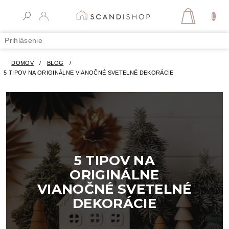
Prejsť
na
NÁKUPN
obsah
KOŠÍK
Prihlásenie
DOMOV
/
BLOG
/
5 TIPOV NA ORIGINÁLNE VIANOČNÉ SVETELNÉ DEKORÁCIE
5 TIPOV NA
ORIGINÁLNE
VIANOČNÉ SVETELNÉ
DEKORÁCIE