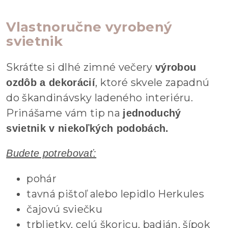
Vlastnoručne vyrobený
svietnik
Skráťte si dlhé zimné večery
výrobou
, ktoré skvele zapadnú
ozdôb a dekorácií
do škandinávsky ladeného interiéru.
Prinášame vám tip na
jednoduchý
svietnik v niekoľkých podobách.
Budete potrebovať:
pohár
tavná pištoľ alebo lepidlo Herkules
čajovú sviečku
trblietky, celú škoricu, badián, šípok