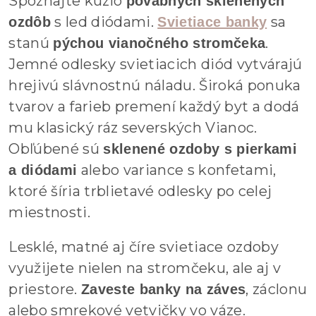
Spoznajte kúzlo
pôvabných sklenených
s led diódami.
sa
ozdôb
Svietiace banky
stanú
.
pýchou vianočného stromčeka
Jemné odlesky svietiacich diód vytvárajú
hrejivú slávnostnú náladu. Široká ponuka
tvarov a farieb premení každý byt a dodá
mu klasický ráz severských Vianoc.
Obľúbené sú
sklenené ozdoby s pierkami
alebo variance s konfetami,
a diódami
ktoré šíria trblietavé odlesky po celej
miestnosti.
Lesklé, matné aj číre svietiace ozdoby
využijete nielen na stromčeku, ale aj v
priestore.
, záclonu
Zaveste banky na záves
alebo smrekové vetvičky vo váze.