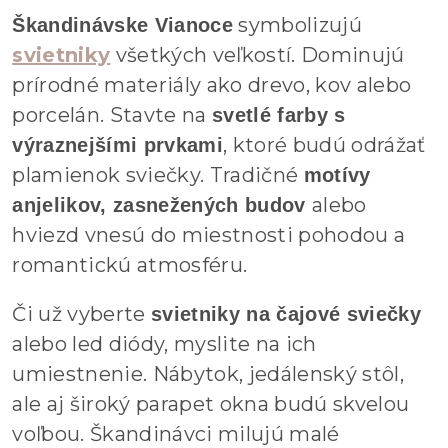
symbolizujú
Škandinávske Vianoce
svietniky
všetkých veľkostí. Dominujú
prírodné materiály ako drevo, kov alebo
porcelán. Stavte na
svetlé farby s
, ktoré budú odrážať
výraznejšími prvkami
plamienok sviečky. Tradičné
motívy
alebo
anjelikov, zasnežených budov
hviezd vnesú do miestnosti pohodou a
romantickú atmosféru.
Či už vyberte
svietniky na čajové sviečky
alebo led diódy, myslite na ich
umiestnenie. Nábytok, jedálenský stôl,
ale aj široký parapet okna budú skvelou
voľbou. Škandinávci milujú malé