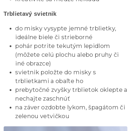
Trblietavý svietnik
do misky vysypte jemné trblietky,
ideálne biele či strieborné
pohár potrite tekutým lepidlom
(môžete celú plochu alebo pruhy či
iné obrazce)
svietnik položte do misky s
trblietkami a obaľte ho
prebytočné zvyšky trblietok oklepte a
nechajte zaschnúť
na záver ozdobte lykom, špagátom či
zelenou vetvičkou