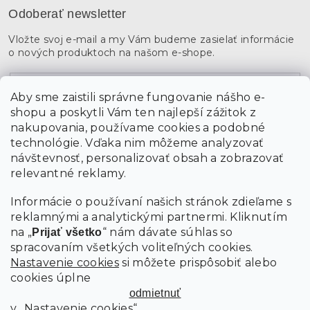
Odoberať newsletter
Vložte svoj e-mail a my Vám budeme zasielať informácie
o nových produktoch na našom e-shope.
Email
Aby sme zaistili správne fungovanie nášho e-
shopu a poskytli Vám ten najlepší zážitok z
Vložením údajov súhlasíte s
podmienkami ochrany
osobných údajov
nakupovania, používame cookies a podobné
technológie. Vďaka nim môžeme analyzovať
návštevnosť, personalizovať obsah a zobrazovať
PRIHLÁSIŤ SA
relevantné reklamy.
Informácie o používaní našich stránok zdieľame s
reklamnými a analytickými partnermi. Kliknutím
na „
“ nám dávate súhlas so
Prijať všetko
spracovaním všetkých voliteľných cookies.
Nastavenie cookies
si môžete prispôsobiť alebo
cookies úplne
odmietnuť
v „Nastavenie cookies“.