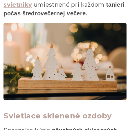
svietniky
umiestnené pri každom
tanieri
počas štedrovečernej večere.
Svietiace sklenené ozdoby