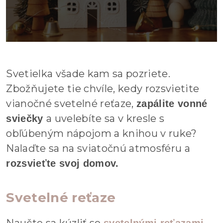
Svetielka všade kam sa pozriete.
Zbožňujete tie chvíle, kedy rozsvietite
vianočné svetelné reťaze,
zapálite vonné
a uvelebíte sa v kresle s
sviečky
obľúbeným nápojom a knihou v ruke?
Nalaďte sa na sviatočnú atmosféru a
rozsvieťte svoj domov.
Svetelné reťaze
Naučte sa kúzliť so
.
svetelnými reťazami