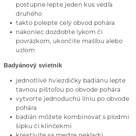
postupne lepte jeden kus vedľa
druhého
takto polepte celý obvod pohára
nakoniec dozdobte lykom či
povrázkom, ukončite mašľou alebo
uzlom
Badyánový svietnik
jednotlivé hviezdičky badiánu lepte
tavnou pištoľou po obvode pohára
vytvorte jednoduchú líniu po obvode
pohára
badián môžete kombinovať s plodmi
šípku či klinčekmi
kreativite sa medze nekladú