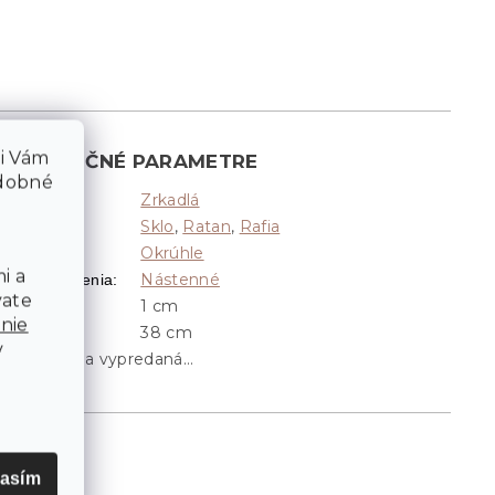
li Vám
DODATOČNÉ PARAMETRE
odobné
Zrkadlá
Kategória
:
Sklo
,
Ratan
,
Rafia
ateriál
:
Okrúhle
Tvar
:
i a
Nástenné
Typ umiestnenia
:
vate
1 cm
Hĺbka
:
nie
38 cm
Priemer
:
v
Položka bola vypredaná…
lasím