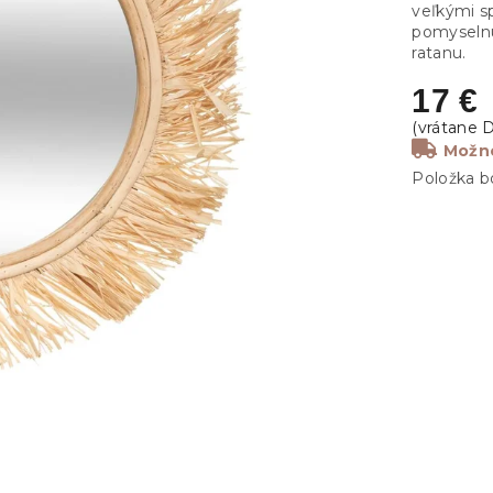
veľkými s
pomyselnú
ratanu.
17 €
Možno
Položka b