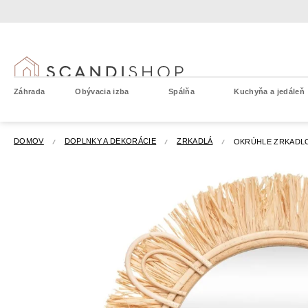
Prejsť
na
obsah
Záhrada
Obývacia izba
Spálňa
Kuchyňa a jedáleň
DOMOV
DOPLNKY A DEKORÁCIE
ZRKADLÁ
OKRÚHLE ZRKADLO