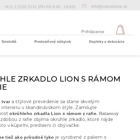
info@scandishop.sk
+421 2 2220 5141
(PO-PÁ 8:00 - 16:00)
NÁKU
KOŠÍ
Prihlásenie
Svietidlá
Predsieňový nábytok
Doplnky a dekorácie
Prázdny košík
HLE ZRKADLO LION S RÁMOM
IE
a štýlové prevedenie sa stane skvelým
 tvar
interiéru v škandinávskom štýle. Zamilujte
čnosť
okrúhleho zrkadla Lion s rámom z rafie.
Ratanový
zdobou z rafie objíma okrúhle zrkadlo, ktoré nájde
to v kúpeľni, predsieni či obývačke.
je vyrobené z paliem s
e tiež ako prírodné lyko