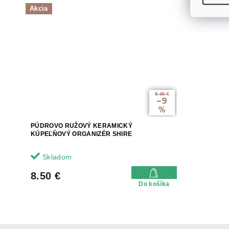
Akcia
9.40 €
–9
%
PÚDROVO RUŽOVÝ KERAMICKÝ
KÚPEĽŇOVÝ ORGANIZÉR SHIRE
Skladom
8.50 €
Do košíka