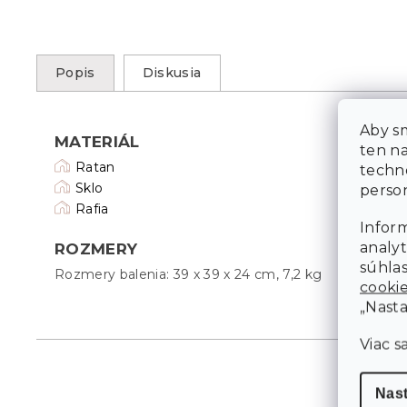
Popis
Diskusia
Aby sm
MATERIÁL
ten n
Ratan
techn
Sklo
person
Rafia
Inform
analyt
ROZMERY
súhlas
Rozmery balenia: 39 x 39 x 24 cm, 7,2 kg
cooki
„Nasta
Viac s
Nas