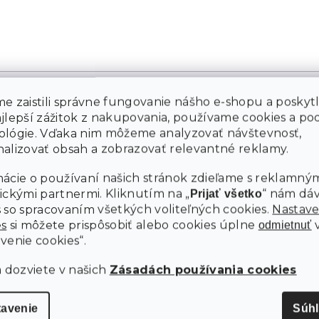
e zaistili správne fungovanie nášho e-shopu a poskyt
ajlepší zážitok z nakupovania, používame cookies a p
ológie. Vďaka nim môžeme analyzovať návštevnosť,
M
alizovať obsah a zobrazovať relevantné reklamy.
ácie o používaní našich stránok zdieľame s reklamným
ickými partnermi. Kliknutím na „
“ nám dá
Prijať všetko
 so spracovaním všetkých voliteľných cookies.
Nastave
es
si môžete prispôsobiť alebo cookies úplne
odmietnuť
venie cookies“.
a dozviete v našich
Zásadách používania cookies
tavenie
Súh