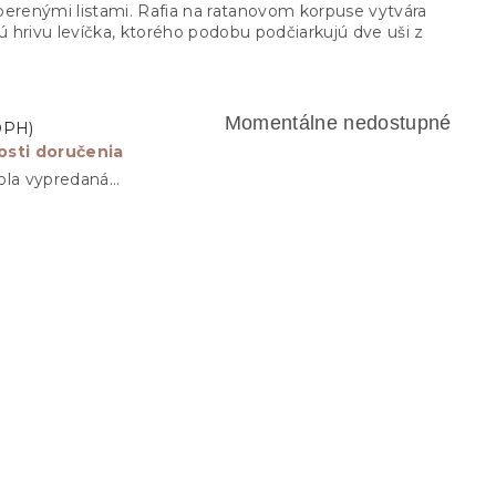
perenými listami. Rafia na ratanovom korpuse vytvára
 hrivu levíčka, ktorého podobu podčiarkujú dve uši z
Momentálne nedostupné
sti doručenia
ola vypredaná…