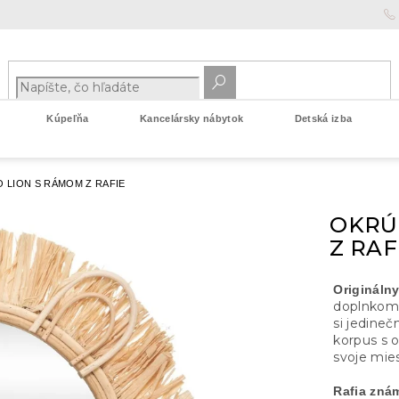
Kúpeľňa
Kancelársky nábytok
Detská izba
 LION S RÁMOM Z RAFIE
OKRÚ
Z RAF
Originálny
doplnkom 
si jedine
korpus s o
svoje mies
Rafia znám