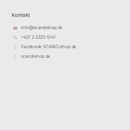
Z
á
p
Kontakt
ä
t
info
@
scandishop.sk
i
+421 2 2220 5141
e
Facebook SCANDIshop.sk
scandishop.sk