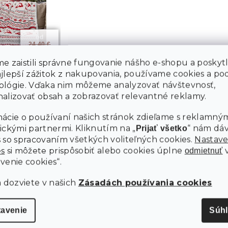
od
24.40 €
až
–16 %
e zaistili správne fungovanie nášho e-shopu a poskyt
ajlepší zážitok z nakupovania, používame cookies a p
ELA
ológie. Vďaka nim môžeme analyzovať návštevnosť,
DEKA Z
alizovať obsah a zobrazovať relevantné reklamy.
 RETRO
ácie o používaní našich stránok zdieľame s reklamným
ickými partnermi. Kliknutím na „
“ nám dá
Prijať všetko
€
Detail
 so spracovaním všetkých voliteľných cookies.
Nastave
es
si môžete prispôsobiť alebo cookies úplne
odmietnuť
venie cookies“.
O
v
a dozviete v našich
Zásadách používania cookies
l
á
d
tavenie
Súh
a
c