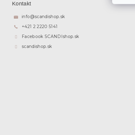
p
Kontakt
ä
t
info
@
scandishop.sk
i
+421 2 2220 5141
e
Facebook SCANDIshop.sk
scandishop.sk