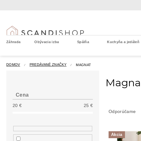
Prejsť
na
obsah
Záhrada
Obývacia izba
Spálňa
Kuchyňa a jedáleň
DOMOV
PREDÁVANÉ ZNAČKY
MAGNAT
B
Magna
o
č
n
Cena
ý
R
20
€
25
€
p
a
Odporúčame
a
d
n
e
e
V
n
l
Akcia
ý
i