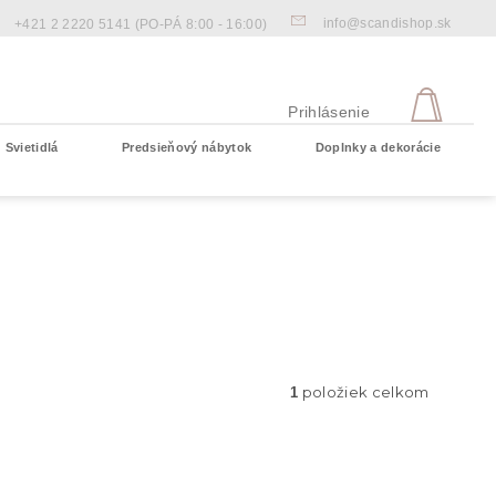
info@scandishop.sk
+421 2 2220 5141
(PO-PÁ 8:00 - 16:00)
NÁKU
KOŠÍ
Prihlásenie
Svietidlá
Predsieňový nábytok
Doplnky a dekorácie
Prázdny košík
položiek celkom
1