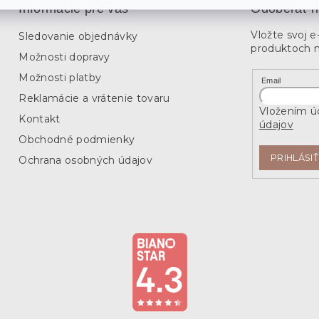
Informácie pre vás
Odoberať n
i
e
Vložte svoj 
p
Sledovanie objednávky
r
produktoch 
Možnosti dopravy
v
k
Možnosti platby
Email
y
Reklamácie a vrátenie tovaru
v
Vložením úd
ý
Kontakt
údajov
p
i
Obchodné podmienky
s
PRIHLÁSIŤ
Ochrana osobných údajov
u