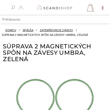
Prejsť
na
NÁKUPN
obsah
KOŠÍK
Prihlásenie
DOMOV
/
SPÁLŇA
/
ZATEMŇOVACIE ZÁVESY
/
SÚPRAVA 2 MAGNETICKÝCH SPÔN NA ZÁVESY UMBRA, ZELENÁ
SÚPRAVA 2 MAGNETICKÝCH
SPÔN NA ZÁVESY UMBRA,
ZELENÁ