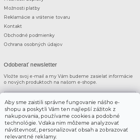
Možnosti platby
Reklamácie a vrátenie tovaru
Kontakt
Obchodné podmienky
Ochrana osobných údajov
Odoberať newsletter
Vložte svoj e-mail a my Vám budeme zasielať informácie
o nových produktoch na našom e-shope.
Email
Aby sme zaistili správne fungovanie nášho e-
shopu a poskytli Vám ten najlepší zážitok z
Vložením údajov súhlasíte s
podmienkami ochrany
osobných údajov
nakupovania, používame cookies a podobné
technológie. Vďaka nim môžeme analyzovať
návštevnosť, personalizovať obsah a zobrazovať
PRIHLÁSIŤ SA
relevantné reklamy.