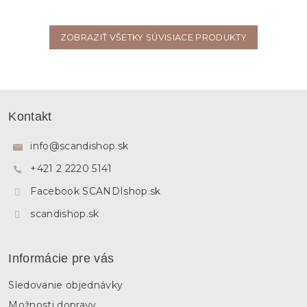
ZOBRAZIŤ VŠETKY SÚVISIACE PRODUKTY
Z
á
Kontakt
p
ä
info
@
scandishop.sk
t
+421 2 2220 5141
i
e
Facebook SCANDIshop.sk
scandishop.sk
Informácie pre vás
Sledovanie objednávky
Možnosti dopravy