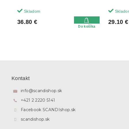
Skladom
Sklado
36.80 €
29.10 €
Do košíka
Z
á
p
Kontakt
ä
t
info
@
scandishop.sk
i
+421 2 2220 5141
e
Facebook SCANDIshop.sk
scandishop.sk