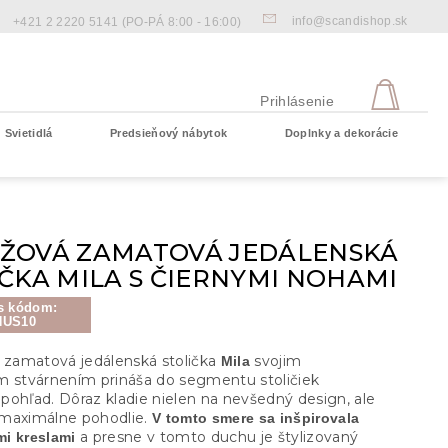
info@scandishop.sk
+421 2 2220 5141
(PO-PÁ 8:00 - 16:00)
NÁKU
KOŠÍ
Prihlásenie
Svietidlá
Predsieňový nábytok
Doplnky a dekorácie
Prázdny košík
ŽOVÁ ZAMATOVÁ JEDÁLENSKÁ
ČKA MILA S ČIERNYMI NOHAMI
s kódom:
NUS10
a zamatová jedálenská stolička
svojim
Mila
m stvárnením prináša do segmentu stoličiek
pohľad. Dôraz kladie nielen na nevšedný design, ale
maximálne pohodlie.
V tomto smere sa inšpirovala
a presne v tomto duchu je štylizovaný
i kreslami