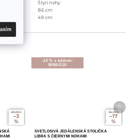
Štyri nohy
Typ nohou
:
86 cm
Výška
:
49 cm
Výška sedu
:
lasím
-10 % s kódom:
MINUS10
Ďalší
produkt
29.20 €
34.70 €
–3
–17
%
%
NSKÁ
SVETLOSIVÁ JEDÁLENSKÁ STOLIČKA
OHAMI
LIBRA S ČIERNYMI NOHAMI