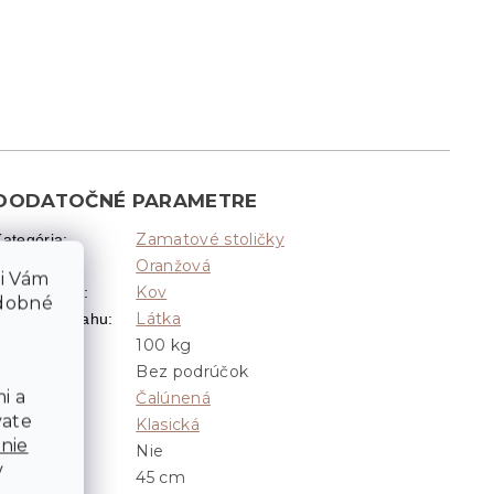
DODATOČNÉ PARAMETRE
Zamatové stoličky
Kategória
:
Oranžová
Farba
:
li Vám
Kov
Materiál nôh
:
odobné
Látka
Materiál poťahu
:
100 kg
Nosnosť
:
Bez podrúčok
Podrúčky
:
i a
Čalúnená
Poťah
:
vate
Klasická
Vzhľad
:
nie
Nie
Otočná
:
v
45 cm
Šírka
: