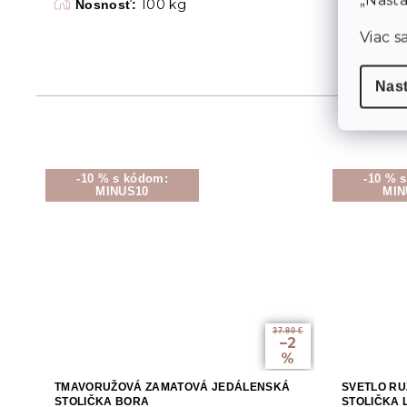
100 kg
Nosnosť:
Viac s
Nas
-10 % s kódom:
-10 % 
MINUS10
MIN
37.90 €
–2
%
TMAVORUŽOVÁ ZAMATOVÁ JEDÁLENSKÁ
SVETLO R
STOLIČKA BORA
STOLIČKA 