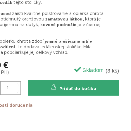
tejto stoličky.
 sedák
zaistí kvalitné polstrovanie a opierka chrbta.
posed
potiahnutý oranžovou
ktorá je
zamatovou látkou,
 príjemná na dotyk,
je v čiernej
kovové podnožie
opierku chrbta zdobí
jemné prešívanie nití v
To dodáva jedálenskej stoličke Mila
odtieni.
a podčiarkuje jej celkový vzhľad.
0 €
Skladom
(3 ks)
Pridať do košíka
sti doručenia