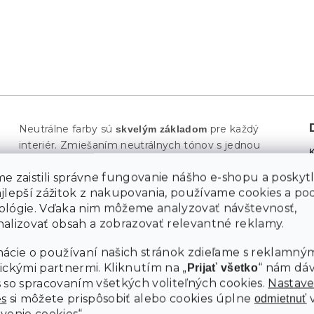
Neutrálne farby sú
pre každý
skvelým základom
interiér. Zmiešaním neutrálnych tónov s jednou
výraznou farbou
vznikne dokonale ľahký priestor.
e zaistili správne fungovanie nášho e-shopu a poskyt
Inšpirujte sa škandinávskymi krajinami, ktoré
ajlepší zážitok z nakupovania, používame cookies a p
kombinujú
.
jemné farby s prírodnými materiálmi
ológie. Vďaka nim môžeme analyzovať návštevnosť,
Škandinávske jedálne sú plné svetla, čerstvých
alizovať obsah a zobrazovať relevantné reklamy.
byliniek, navyše sú úplne funkčné a praktické.
sa stane
Oranžová zamatová jedálenská stolička MILA
ácie o používaní našich stránok zdieľame s reklamným
ozdobou jedálne. Stoličky doplňte o
svetlý stôl z
ickými partnermi. Kliknutím na „
“ nám dá
Prijať všetko
V jedálni stavte na striedme doplnky, ktoré sú
dreva.
 so spracovaním všetkých voliteľných cookies.
Nastave
využiteľné. Siahnite tiež po
ľanových závesných
es
si môžete prispôsobiť alebo cookies úplne
odmietnuť
do ktorých umiestnite vždyzelené
kvetináčoch,
venie cookies“.