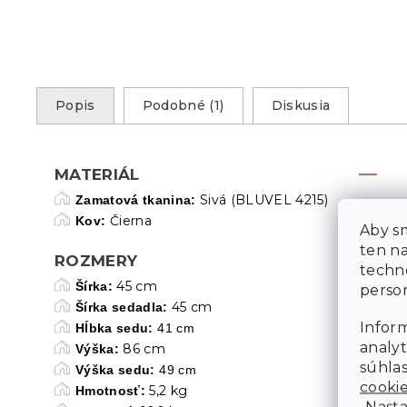
Popis
Podobné (1)
Diskusia
MATERIÁL
Sivá (BLUVEL 4215)
Zamatová tkanina:
Čierna
Kov:
Aby sm
ten n
ROZMERY
techn
45 cm
Šírka:
person
45 cm
Šírka sedadla:
Inform
Hĺbka sedu:
41 cm
analyt
86 cm
Výška:
súhlas
Výška sedu:
49 cm
cooki
5,2 kg
Hmotnosť:
„Nasta