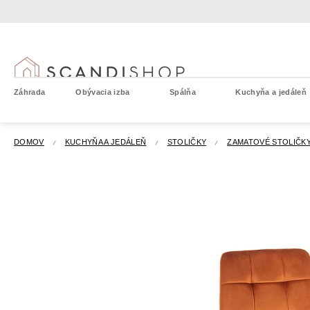
Prejsť
na
obsah
Záhrada
Obývacia izba
Spálňa
Kuchyňa a jedáleň
DOMOV
KUCHYŇA A JEDÁLEŇ
STOLIČKY
ZAMATOVÉ STOLIČK