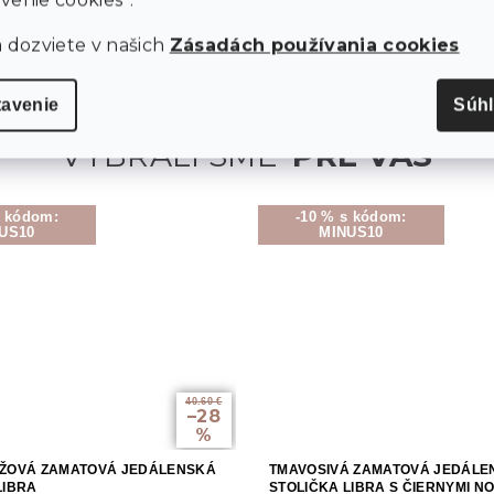
rastliny či bylinky.
a dozviete v našich
Zásadách používania cookies
tavenie
Súh
s kódom:
-10 % s kódom:
US10
MINUS10
40.60 €
–28
%
UŽOVÁ ZAMATOVÁ JEDÁLENSKÁ
TMAVOSIVÁ ZAMATOVÁ JEDÁLE
LIBRA
STOLIČKA LIBRA S ČIERNYMI N