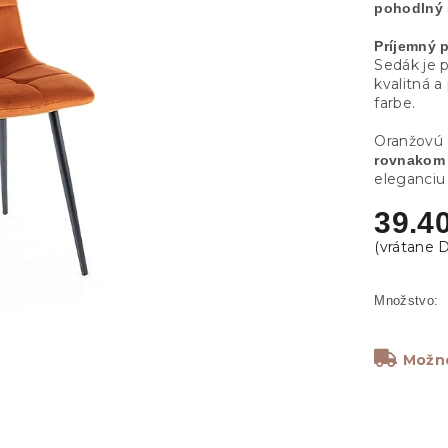
pohodlný
Príjemný 
Sedák je 
kvalitná a
farbe.
Oranžovú 
rovnakom 
eleganciu 
39.4
Možno