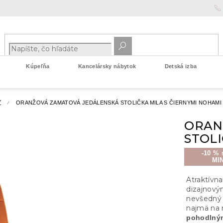
Kúpeľňa
Kancelársky nábytok
Detská izba
Y
ORANŽOVÁ ZAMATOVÁ JEDÁLENSKÁ STOLIČKA MILA S ČIERNYMI NOHAMI
ORAN
STOLI
-10 % 
MI
Atraktívn
dizajnový
nevšedný 
najmä na 
pohodlným