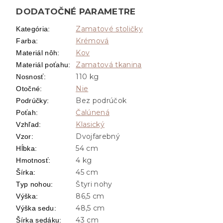
DODATOČNÉ PARAMETRE
Zamatové stoličky
Kategória
:
Krémová
Farba
:
Kov
Materiál nôh
:
Zamatová tkanina
Materiál poťahu
:
110 kg
Nosnosť
:
Nie
Otočné
:
Bez podrúčok
Podrúčky
:
Čalúnená
Poťah
:
Klasický
Vzhľad
:
Dvojfarebný
Vzor
:
54 cm
Hĺbka
:
4 kg
Hmotnosť
:
45 cm
Šírka
:
Štyri nohy
Typ nohou
:
86,5 cm
Výška
:
48,5 cm
Výška sedu
:
43 cm
Šírka sedáku
: