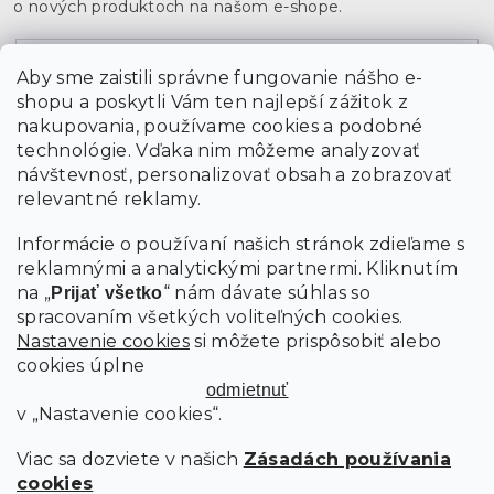
o nových produktoch na našom e-shope.
Email
Aby sme zaistili správne fungovanie nášho e-
shopu a poskytli Vám ten najlepší zážitok z
Vložením údajov súhlasíte s
podmienkami ochrany
osobných údajov
nakupovania, používame cookies a podobné
technológie. Vďaka nim môžeme analyzovať
návštevnosť, personalizovať obsah a zobrazovať
PRIHLÁSIŤ SA
relevantné reklamy.
Informácie o používaní našich stránok zdieľame s
reklamnými a analytickými partnermi. Kliknutím
na „
“ nám dávate súhlas so
Prijať všetko
spracovaním všetkých voliteľných cookies.
Nastavenie cookies
si môžete prispôsobiť alebo
cookies úplne
odmietnuť
v „Nastavenie cookies“.
Viac sa dozviete v našich
Zásadách používania
cookies