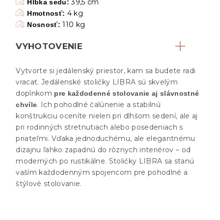
39,5 cm
Hĺbka sedu:
4 kg
Hmotnosť:
110 kg
Nosnosť:
VYHOTOVENIE
Vytvorte si jedálenský priestor, kam sa budete radi
vracať. Jedálenské stoličky LIBRA sú skvelým
doplnkom
pre každodenné stolovanie aj slávnostné
. Ich pohodlné čalúnenie a stabilnú
chvíle
konštrukciu oceníte nielen pri dlhšom sedení, ale aj
pri rodinných stretnutiach alebo posedeniach s
priateľmi. Vďaka jednoduchému, ale elegantnému
dizajnu ľahko zapadnú do rôznych interiérov – od
moderných po rustikálne. Stoličky LIBRA sa stanú
vaším každodenným spojencom pre pohodlné a
štýlové stolovanie.