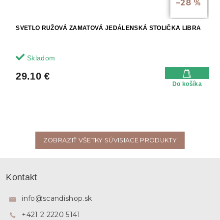
–28 %
SVETLO RUŽOVÁ ZAMATOVÁ JEDÁLENSKÁ STOLIČKA LIBRA
Skladom
29.10 €
Do košíka
ZOBRAZIŤ VŠETKY SÚVISIACE PRODUKTY
Z
á
Kontakt
p
ä
info
@
scandishop.sk
t
+421 2 2220 5141
i