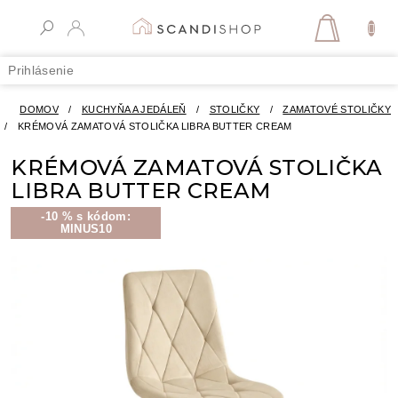
Prejsť
na
NÁKUPN
obsah
KOŠÍK
Prihlásenie
DOMOV
/
KUCHYŇA A JEDÁLEŇ
/
STOLIČKY
/
ZAMATOVÉ STOLIČKY
/
KRÉMOVÁ ZAMATOVÁ STOLIČKA LIBRA BUTTER CREAM
KRÉMOVÁ ZAMATOVÁ STOLIČKA
LIBRA BUTTER CREAM
-10 % s kódom:
MINUS10