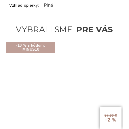
Plná
Vzhľad opierky
:
-10 % s kódom:
MINUS10
37.90 €
–2 %