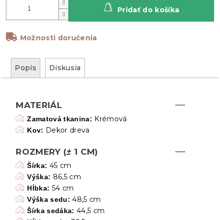
Pridať do košíka
Možnosti doručenia
Popis
Diskusia
MATERIÁL
Krémová
Zamatová tkanina:
Dekor dreva
Kov:
ROZMERY (
±
1 CM)
45 cm
Šírka:
86,5 cm
Výška:
54 cm
Hĺbka:
48,5 cm
Výška sedu:
44,5 cm
Šírka sedáka: