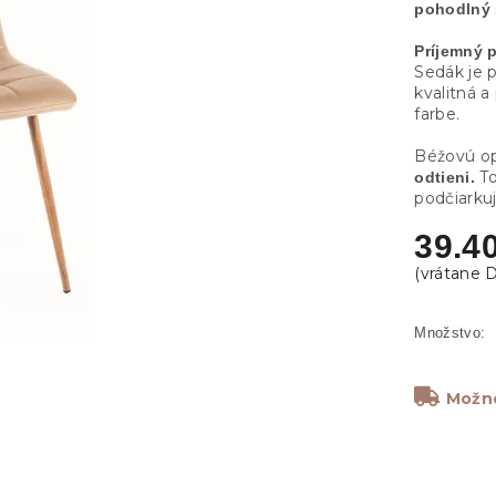
pohodlný
Príjemný 
Sedák je 
kvalitná a
farbe.
Béžovú op
To
odtieni.
podčiarkuj
39.4
Možno