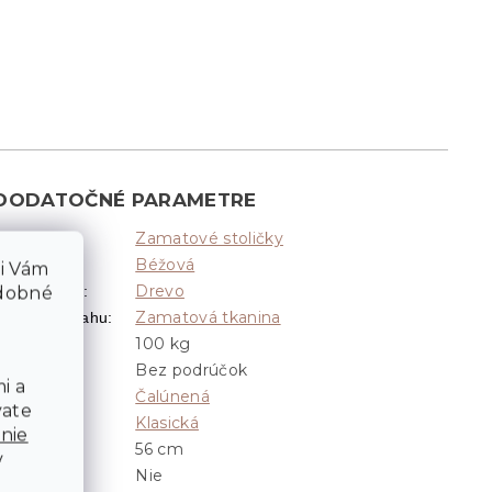
DODATOČNÉ PARAMETRE
Zamatové stoličky
Kategória
:
Béžová
Farba
:
li Vám
Drevo
Materiál nôh
:
odobné
Zamatová tkanina
Materiál poťahu
:
100 kg
Nosnosť
:
Bez podrúčok
Podrúčky
:
i a
Čalúnená
Poťah
:
vate
Klasická
Vzhľad
:
nie
56 cm
Hĺbka
:
v
Nie
Otočná
: