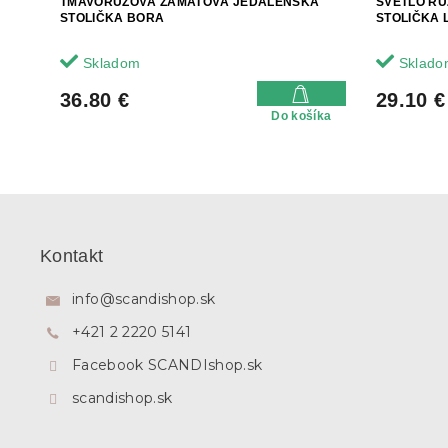
TMAVORUŽOVÁ ZAMATOVÁ JEDÁLENSKÁ
SVETLO R
STOLIČKA BORA
STOLIČKA 
Skladom
Sklado
36.80 €
29.10 €
Do košíka
Z
á
p
Kontakt
ä
t
info
@
scandishop.sk
i
+421 2 2220 5141
e
Facebook SCANDIshop.sk
scandishop.sk