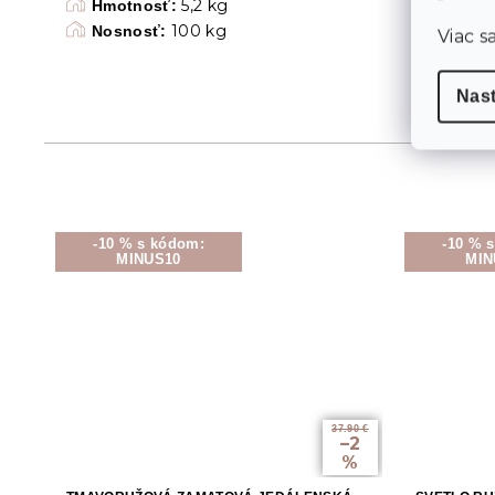
5,2 kg
Hmotnosť:
100 kg
Nosnosť:
Viac s
Nas
-10 % s kódom:
-10 % 
MINUS10
MIN
37.90 €
–2
%