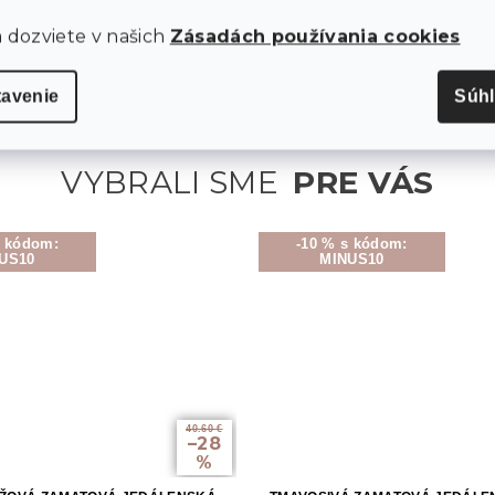
rastliny či bylinky.
a dozviete v našich
Zásadách používania cookies
tavenie
Súh
s kódom:
-10 % s kódom:
US10
MINUS10
40.60 €
–28
%