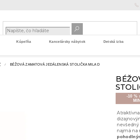
Kúpeľňa
Kancelársky nábytok
Detská izba
Y
BÉŽOVÁ ZAMATOVÁ JEDÁLENSKÁ STOLIČKA MILA D
BÉŽO
STOLI
-10 % 
MI
Atraktívn
dizajnový
nevšedný 
najmä na 
pohodlným