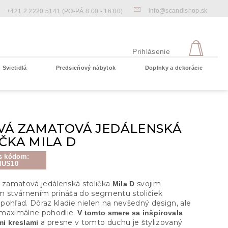
info@scandishop.sk
+421 2 2220 5141
(PO-PÁ 8:00 - 16:00)
NÁKU
KOŠÍ
Prihlásenie
Svietidlá
Predsieňový nábytok
Doplnky a dekorácie
Prázdny košík
VÁ ZAMATOVÁ JEDÁLENSKÁ
ČKA MILA D
s kódom:
NUS10
a zamatová jedálenská stolička
svojim
Mila D
m stvárnením prináša do segmentu stoličiek
pohľad. Dôraz kladie nielen na nevšedný design, ale
maximálne pohodlie.
V tomto smere sa inšpirovala
a presne v tomto duchu je štylizovaný
i kreslami