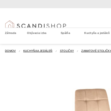
Prejsť
na
obsah
Záhrada
Obývacia izba
Spálňa
Kuchyňa a jedáleň
DOMOV
KUCHYŇA A JEDÁLEŇ
STOLIČKY
ZAMATOVÉ STOLIČK