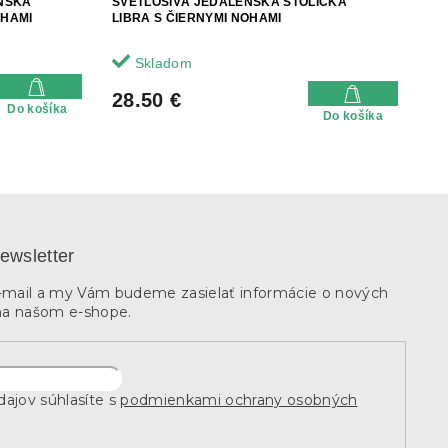
NSKÁ
SVETLOSIVÁ JEDÁLENSKÁ STOLIČKA
OHAMI
LIBRA S ČIERNYMI NOHAMI
Skladom
28.50 €
Do košíka
Do košíka
ewsletter
e-mail a my Vám budeme zasielať informácie o nových
na našom e-shope.
ajov súhlasíte s
podmienkami ochrany osobných