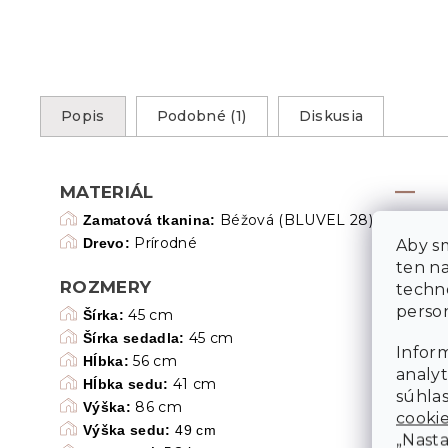
Popis
Podobné (1)
Diskusia
MATERIÁL
Béžová (BLUVEL 28)
Zamatová tkanina:
Prírodné
Drevo:
Aby sm
ten n
ROZMERY
techn
person
45 cm
Šírka:
45 cm
Šírka sedadla:
Inform
56 cm
Hĺbka:
analyt
41 cm
Hĺbka sedu:
súhlas
86 cm
Výška:
cooki
Výška sedu:
49 cm
„Nasta