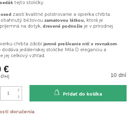
tejto stoličky.
 sedák
zaistí kvalitné polstrovanie a opierka chrbta.
posed
potiahnutý béžovou
ktorá je
zamatovou látkou,
 príjemná na dotyk,
je v prírodnej
drevené podnožie
ierku chrbta zdobí
jemné prešívanie nití v rovnakom
 dodáva jedálenskej stoličke Mila D eleganciu a
e jej celkový vzhľad.
0 €
10 dní
Pridať do košíka
sti doručenia