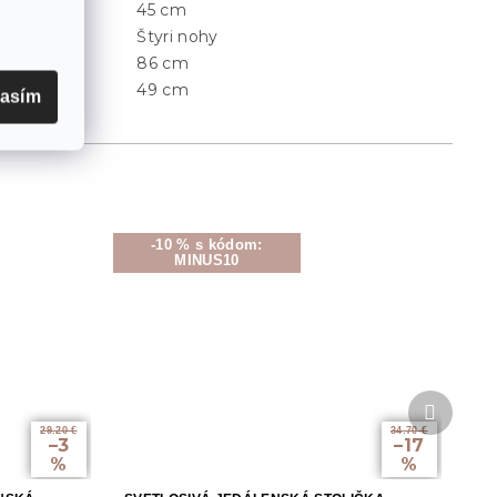
45 cm
Šírka
:
Štyri nohy
Typ nohou
:
86 cm
Výška
:
49 cm
Výška sedu
:
lasím
-10 % s kódom:
MINUS10
Ďalší
produkt
29.20 €
34.70 €
–3
–17
%
%