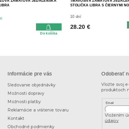
UŽOVÁ ZAMATOVÁ JEDÁLENSKÁ
TMAVOSIVÁ ZAMATOVÁ JEDÁLE
LIBRA
STOLIČKA LIBRA S ČIERNYMI N
10 dní
m
28.20 €
Do košíka
Informácie pre vás
Odoberať n
Vložte svoj 
Sledovanie objednávky
produktoch 
Možnosti dopravy
Možnosti platby
Email
Reklamácie a vrátenie tovaru
Vložením úd
Kontakt
údajov
Obchodné podmienky