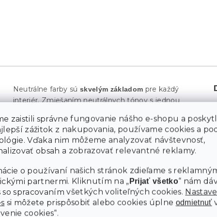
Neutrálne farby sú
pre každý
skvelým základom
interiér. Zmiešaním neutrálnych tónov s jednou
výraznou farbou
vznikne dokonale ľahký priestor.
e zaistili správne fungovanie nášho e-shopu a poskyt
Inšpirujte sa škandinávskymi krajinami, ktoré
ajlepší zážitok z nakupovania, používame cookies a p
kombinujú
.
jemné farby s prírodnými materiálmi
ológie. Vďaka nim môžeme analyzovať návštevnosť,
Škandinávske jedálne sú plné svetla, čerstvých
alizovať obsah a zobrazovať relevantné reklamy.
byliniek, navyše sú úplne funkčné a praktické.
Béžová
sa stane
zamatová jedálenská stolička MILA D
ácie o používaní našich stránok zdieľame s reklamným
ozdobou jedálne. Stoličky doplňte o
svetlý stôl z
ickými partnermi. Kliknutím na „
“ nám dá
Prijať všetko
V jedálni stavte na striedme doplnky, ktoré sú
dreva.
 so spracovaním všetkých voliteľných cookies.
Nastave
využiteľné. Siahnite tiež po
ľanových závesných
es
si môžete prispôsobiť alebo cookies úplne
odmietnuť
do ktorých umiestnite vždyzelené
kvetináčoch,
venie cookies“.