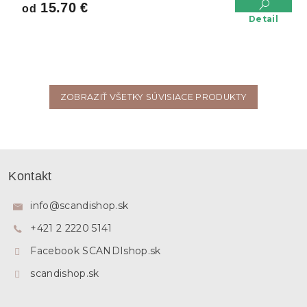
15.70 €
od
Detail
ZOBRAZIŤ VŠETKY SÚVISIACE PRODUKTY
Z
á
Kontakt
p
ä
info
@
scandishop.sk
t
+421 2 2220 5141
i
e
Facebook SCANDIshop.sk
scandishop.sk