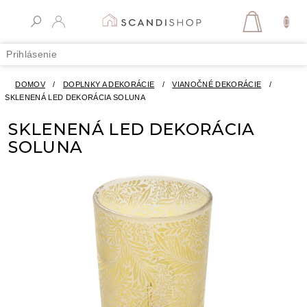
Prejsť
na
NÁKUPN
obsah
KOŠÍK
Prihlásenie
DOMOV
/
DOPLNKY A DEKORÁCIE
/
VIANOČNÉ DEKORÁCIE
/
SKLENENÁ LED DEKORÁCIA SOLUNA
SKLENENÁ LED DEKORÁCIA
SOLUNA