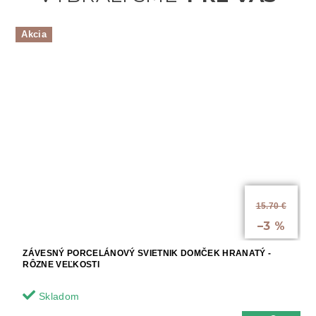
Akcia
od
15.70 €
až
–3 %
ZÁVESNÝ PORCELÁNOVÝ SVIETNIK DOMČEK HRANATÝ -
RÔZNE VEĽKOSTI
Skladom