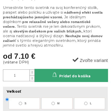
Umiestnite tento svietnik na svoj konferenčný stolík,
parapet alebo poličku a užívajte si
nádherný efekt svetla
Je ideálnym
prechádzajúceho jemnými vzormi.
doplnkom
pre relaxačné večery alebo romantické
Tento svietnik nie je len dekoratívnym prvkom,
večere.
ale aj
ktorí
skvelým darčekom pre vašich blízkych,
ocenia nadčasový a štýlový dizajn.
Nechajte svoj domov
s týmto elegantným svietnikom, ktorý prináša
zažiariť
jemné svetlo a hrejivú atmosféru.
od
7.10 €
Zvoľte variant
Pridať do košíka
Veľkosť
S
M
L