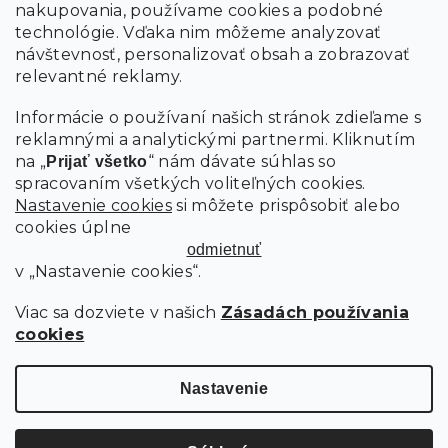
osobných údajov
nakupovania, používame cookies a podobné
technológie. Vďaka nim môžeme analyzovať
návštevnosť, personalizovať obsah a zobrazovať
PRIHLÁSIŤ SA
relevantné reklamy.
Informácie o používaní našich stránok zdieľame s
reklamnými a analytickými partnermi. Kliknutím
na „
“ nám dávate súhlas so
Prijať všetko
spracovaním všetkých voliteľných cookies.
Nastavenie cookies
si môžete prispôsobiť alebo
cookies úplne
odmietnuť
v „Nastavenie cookies“.
Viac sa dozviete v našich
Zásadách používania
cookies
Copyright 2026
SCANDIshop.sk
. Všetky práva vyhradené.
Upraviť nastavenie cookies
Nastavenie
Vytvoril Shoptet Premium