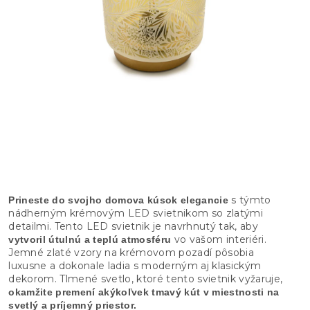
s týmto
Prineste do svojho domova kúsok elegancie
nádherným krémovým LED svietnikom so zlatými
detailmi. Tento LED svietnik je navrhnutý tak, aby
vo vašom interiéri.
vytvoril útulnú a teplú atmosféru
Jemné zlaté vzory na krémovom pozadí pôsobia
luxusne a dokonale ladia s moderným aj klasickým
dekorom. Tlmené svetlo, ktoré tento svietnik vyžaruje,
okamžite premení akýkoľvek tmavý kút v miestnosti na
svetlý a príjemný priestor.