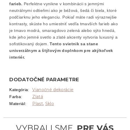
farieb.
Perfektne vynikne v kombinácii s jemnými
neutrálnymi odtieňmi ako je béžová, šedá či biela, ktoré
podčiarknu jeho eleganciu. Pokiaľ máte radi výraznejšie
kontrasty, skúste ho umiestniť vedľa tmavších farieb ako
je tmavo modrá, smaragdovo zelená alebo sýto hnedá,
kde jeho jemné svetlo a zlaté akcenty vytvoria luxusný a
sofistikovaný dojem.
Tento svietnik sa stane
univerzálnym a štýlovým doplnkom pre akýkoľvek
interiér.
DODATOČNÉ PARAMETRE
Vianočné dekorácie
Kategória
:
Zlatá
Farba
:
Plast
,
Sklo
Materiál
: