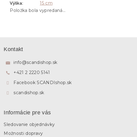
15 cm
Výška
:
Položka bola vypredaná…
Z
á
Kontakt
p
ä
info
@
scandishop.sk
t
+421 2 2220 5141
i
e
Facebook SCANDIshop.sk
scandishop.sk
Informácie pre vás
Sledovanie objednávky
Možnosti dopravy