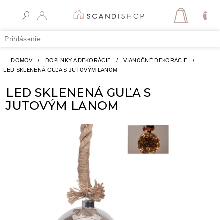
Prejsť
na
NÁKUPN
obsah
KOŠÍK
Prihlásenie
DOMOV
/
DOPLNKY A DEKORÁCIE
/
VIANOČNÉ DEKORÁCIE
/
LED SKLENENÁ GUĽA S JUTOVÝM LANOM
LED SKLENENÁ GUĽA S
JUTOVÝM LANOM