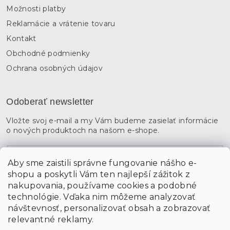
Možnosti platby
Reklamácie a vrátenie tovaru
Kontakt
Obchodné podmienky
Ochrana osobných údajov
Odoberať newsletter
Vložte svoj e-mail a my Vám budeme zasielať informácie
o nových produktoch na našom e-shope.
Email
Aby sme zaistili správne fungovanie nášho e-
shopu a poskytli Vám ten najlepší zážitok z
Vložením údajov súhlasíte s
podmienkami ochrany
osobných údajov
nakupovania, používame cookies a podobné
technológie. Vďaka nim môžeme analyzovať
návštevnosť, personalizovať obsah a zobrazovať
PRIHLÁSIŤ SA
relevantné reklamy.