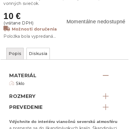
vonných sviečok.
10 €
Momentálne nedostupné
Možnosti doručenia
Položka bola vypredaná…
Popis
Diskusia
MATERIÁL
Sklo
ROZMERY
PREVEDENIE
V
dýchnite do interiéru vianočnú severskú atmosféru
a preneste sa do škandinávskych krajín. Škandinávci