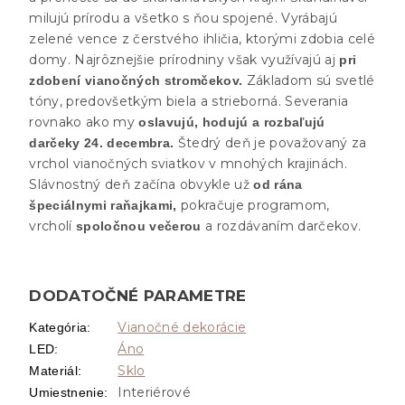
milujú prírodu a všetko s ňou spojené. Vyrábajú
zelené vence z čerstvého ihličia, ktorými zdobia celé
domy. Najrôznejšie prírodniny však využívajú aj
pri
Základom sú svetlé
zdobení vianočných stromčekov.
tóny, predovšetkým biela a strieborná. Severania
rovnako ako my
oslavujú, hodujú a rozbaľujú
Štedrý deň je považovaný za
darčeky 24. decembra.
vrchol vianočných sviatkov v mnohých krajinách.
Slávnostný deň začína obvykle už
od rána
pokračuje programom,
špeciálnymi raňajkami,
vrcholí
a rozdávaním darčekov.
spoločnou večerou
DODATOČNÉ PARAMETRE
Vianočné dekorácie
Kategória
:
Áno
LED
:
Sklo
Materiál
:
Interiérové
Umiestnenie
: