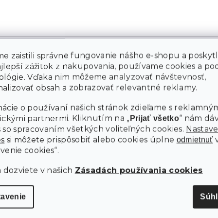
e zaistili správne fungovanie nášho e-shopu a poskyt
ajlepší zážitok z nakupovania, používame cookies a p
ológie. Vďaka nim môžeme analyzovať návštevnosť,
alizovať obsah a zobrazovať relevantné reklamy.
ácie o používaní našich stránok zdieľame s reklamným
ickými partnermi. Kliknutím na „
“ nám dá
Prijať všetko
 so spracovaním všetkých voliteľných cookies.
Nastave
es
si môžete prispôsobiť alebo cookies úplne
odmietnuť
venie cookies“.
a dozviete v našich
Zásadách používania cookies
tavenie
Súh