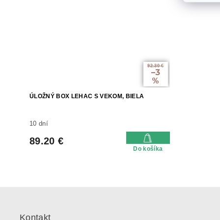
92.30 €
–3
%
ÚLOŽNÝ BOX LEHAC S VEKOM, BIELA
10 dní
89.20 €
Do košíka
Z
á
p
Kontakt