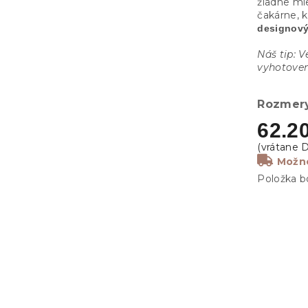
žiadne mi
čakárne, k
designový
Náš tip: 
vyhotovení
Rozmery
62.2
Možno
Položka b