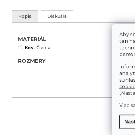
Popis
Diskusia
Aby sm
MATERIÁL
ten n
techn
Čierna
Kov:
person
ROZMERY
Inform
analyt
súhlas
cooki
„Nasta
Viac s
Nas