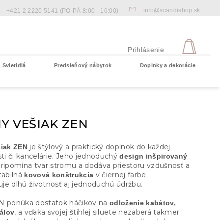
info@scandishop.sk
+421 2 2220 5141
(PO-PÁ 8:00 - 16:00)
NÁKU
KOŠÍ
Prihlásenie
Svietidlá
Predsieňový nábytok
Doplnky a dekorácie
Prázdny košík
Y VEŠIAK ZEN
je štýlový a praktický doplnok do každej
šiak ZEN
i či kancelárie. Jeho jednoduchý
design inšpirovaný
ripomína tvar stromu a dodáva priestoru vzdušnosť a
tabilná
v čiernej farbe
kovová konštrukcia
je dlhú životnosť aj jednoduchú údržbu.
N ponúka dostatok háčikov na
odloženie kabátov,
, a vďaka svojej štíhlej siluete nezaberá takmer
šálov