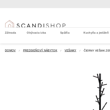
Prejsť
na
obsah
Záhrada
Obývacia izba
Spálňa
Kuchyňa a jedáleň
DOMOV
PREDSIEŇOVÝ NÁBYTOK
VEŠIAKY
ČIERNY VEŠIAK ZE