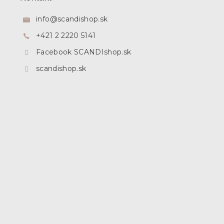
ä
t
info
@
scandishop.sk
i
+421 2 2220 5141
e
Facebook SCANDIshop.sk
scandishop.sk