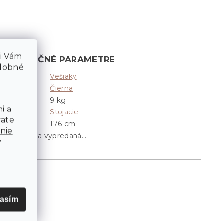
li Vám
DODATOČNÉ PARAMETRE
odobné
Vešiaky
Kategória
:
Čierna
Farba
:
9 kg
Nosnosť
:
i a
Stojacie
Umiestnenie
:
vate
176 cm
Výška
:
nie
Položka bola vypredaná…
v
lasím