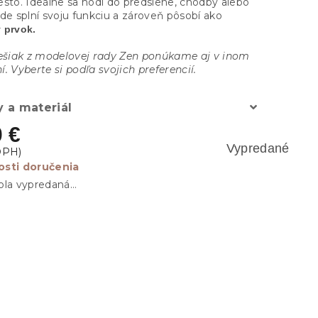
esto. Ideálne sa hodí do predsiene, chodby alebo
de splní svoju funkciu a zároveň pôsobí ako
 prvok.
Vešiak z modelovej rady Zen ponúkame aj v inom
. Vyberte si podľa svojich preferencií.
 a materiál
0 €
Vypredané
sti doručenia
ola vypredaná…