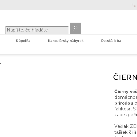
Kúpeľňa
Kancelársky nábytok
Detská izba
N
ČIERN
Čierny ve
domácnost
p
prírodou
ľahkosť. S
zabezpeču
Vešiak ZE
tašiek či 